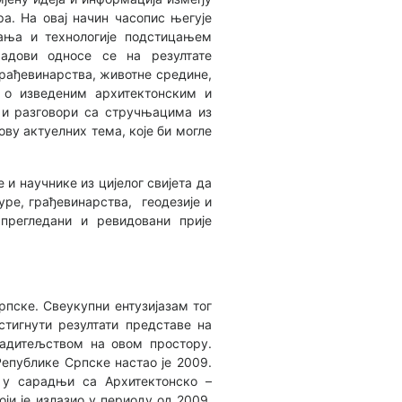
а. На овај начин часопис његује
ања и технологије подстицањем
адови односе се на резултате
грађевинарства, животне средине,
и о изведеним архитектонским и
 и разговори са стручњацима из
ву актуелних тема, које би могле
и научнике из цијелог свијета да
ре, грађевинарства, геодезије и
прегледани и ревидовани прије
рпске. Свеукупни ентузијазам тог
тигнути резултати представе на
радитељством на овом простору.
Републике Српске настао је 2009.
 у сарадњи са Архитектонско –
ји је излазио у периоду од 2009.