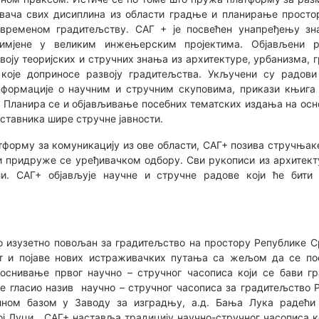
ача свих дисиплина из области градње и планирање простор
авременом градитељству. САГ + је посвећен унапређењу зн
имјене у великим инжењерским пројектима. Објављени р
оју теоријских и стручних знања из архитектуре, урбанизма, 
 које доприносе развоју градитељства. Укључени су радов
нформације о научним и стручним скуповима, прикази књига
 Планира се и објављивање посебних тематских издања на осно
ставника шире стручне јавности.
форму за комуникацију из ове области, САГ+ позива стручњаке 
 придруже се уређивачком одбору. Сви рукописи из архитекту
и. САГ+ објављује научне и стручне радове који ће бити 
о изузетно повољан за градитељство на простору Републике С
т и појаве нових истраживачких путања са жељом да се пос
 оснивање првог научно – стручног часописа који се бави г
е гласио назив научно – стручног часописа за градитељство 
алном базом у Заводу за изградњу, а.д. Бања Лука радећи
 Луци. САГ+ наставља традицију научно-стручног часописа ко