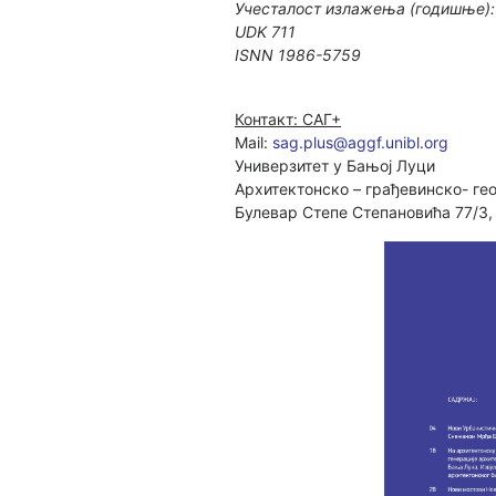
Учесталост излажења (годишње):
UDK 711
ISNN 1986-5759
Контакт: САГ+
Mail:
sag.plus@aggf.unibl.org
Универзитет у Бањој Луци
Архитектонско – грађевинско- ге
Булевар Степе Степановића 77/3,