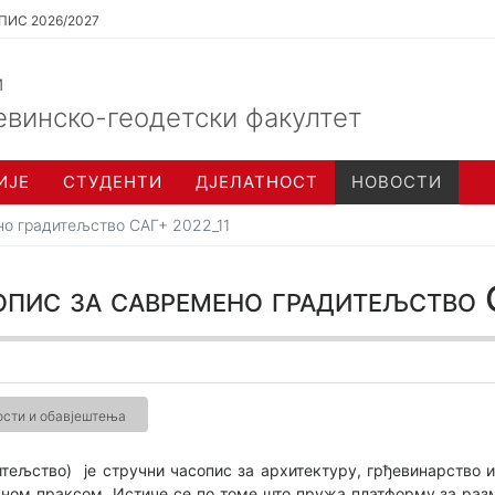
ПИС 2026/2027
и
евинско-геодетски факултет
ИЈЕ
СТУДЕНТИ
ДЈЕЛАТНОСТ
НОВОСТИ
но градитељство САГ+ 2022_11
опис за савремено градитељств
сти и обавјештења
ељство) је стручни часопис за архитектуру, грђевинарство и 
чном праксом. Истиче се по томе што пружа платформу за разм