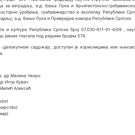
а за изградњу, а.д. Бања Лука и Архитектонско-гређавинско
осторно уређење, грађевинарство и екологију Републике Срп
градњу, а.д. Бања Лука и Привредна комора Републике Српске.
е и културе Републике Српске број 07.030-611-01-4/09 , на
ар јавних гласила под редним бројем 576.
 цјелокупном садржају, доступан је корисницима или њихово
а.
ф. др Малина Чворо
др Игор Кувач
 Милић Алексић
ура)
нарство)
ија)