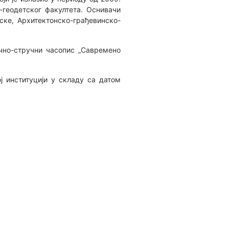
-геодетског факултета. Оснивачи
ске, Архитектонско-грађевинско-
учно-стручни часопис „Савремено
ј институцији у складу са датом