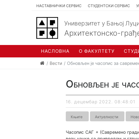
НАСТАВНИЧКИ СЕРВИС
СТУДЕНТСКИ СЕРВИС
У
Универзитет у Бањој Луц
Архитектонско-грађ
НАСЛОВНА
О ФАКУЛТЕТУ
СТУД
Вести
Обновљен је часопис за савреме
Обновљен је час
16. децембар 2022. 08:48:01
Књиге
Актуелности
Ново
Часопис САГ + (Савремено градит
везу науке са привредом и стру