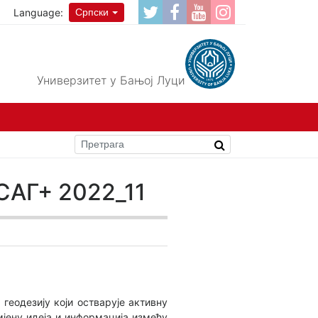
Language:
Српски
Универзитет у Бањој Луци
о САГ+ 2022_11
геодезију који остварује активну
jену идеја и информација између