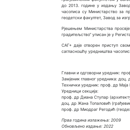
до 2013. године у издању Завод
часописа су Министарство за пр
геодетски факултет, Завод за из
Рјешењем Министарства просвјет
градитељство“ уписан је у Регист
САГ+ даје отворен приступ свом
сагласношћу уредништва часопис
Главни и одговорни уредник: про
Замјеник главног уредника: доц. 
Технички уредник: проф. др Маја
Уредници секција:
проф. др Диана Ступар (архитект
доц. др Жана Топаловић (грађеви
проф. др Миодраг Регодић (геодез
Прва година излажења: 2009
Обновљено издање: 2022