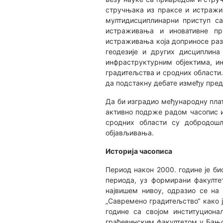
стручњака из праксе и истражив
мултидисциплинарни приступ с
истраживања и иновативне пр
истраживања која доприносе разв
геодезије и других дисциплина
инфраструктурним објектима, и
градитељства и сродних области.
да подстакну дебате између пред
Да би изградио међународну плат
активно подрже радом часопис и
сродних области су добродошл
објављивања.
Историја часописа
Период након 2000. године је би
периода, уз формирани факулте
највишем нивоу, одразио се на
„Савремено градитељство“ како ј
године са својом институцион
грађевинским факултетом у Бањој