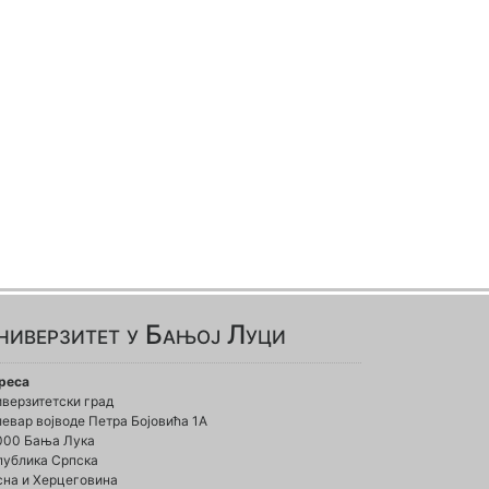
ниверзитет у Бањој Луци
реса
иверзитетски град
евар војводе Петра Бојовића 1А
000 Бања Лука
публика Српска
сна и Херцеговина