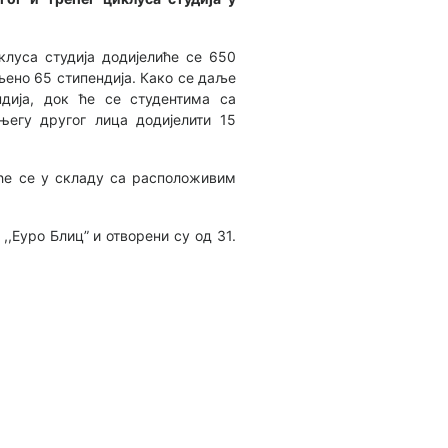
иклуса студија додијелиће се 650
љено 65 стипендија. Како се даље
ндија, док ће се студентима са
 његу другог лица додијелити 15
аће се у складу са расположивим
,Еуро Блиц” и отворени су од 31.