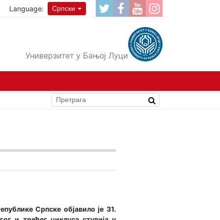
Language:
Српски
Универзитет у Бањој Луци
публике Српске објавило је 31.
гог и трећег циклуса студија у