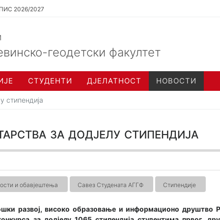
ПИС 2026/2027
и
евинско-геодетски факултет
ИЈЕ
СТУДЕНТИ
ДЈЕЛАТНОСТ
НОВОСТИ
лу стипендија
арства за додјелу стипендија
ости и обавјештења
Савез Студената АГГФ
Стипендије
шки развој, високо образовање и информационо друштво Ре
онкурса за додјелу 1065 стипендија студентима првог, дру