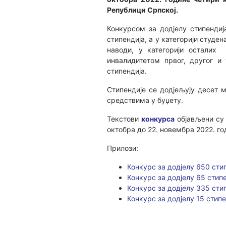
Републици Српској.
Конкурсом за додјелу стипендија
стипендија, а у категорији студ
наводи, у категорији осталих 
инвалидитетом првог, другог и 
стипендија.
Стипендије се додјељују десет 
средствима у буџету.
Текстови
конкурса
објављени су 
октобра до 22. новембра 2022. го
Прилози:
Конкурс за додјелу 650 ст
Конкурс за додјелу 65 стип
Конкурс за додјелу 335 ст
Конкурс за додјелу 15 стип