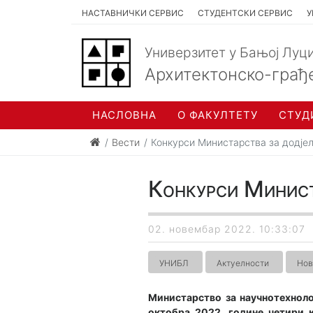
НАСТАВНИЧКИ СЕРВИС
СТУДЕНТСКИ СЕРВИС
У
Универзитет у Бањој Луц
Архитектонско-грађ
НАСЛОВНА
О ФАКУЛТЕТУ
СТУД
Вести
​Конкурси Министарства за додје
​Конкурси Минист
02. новембар 2022. 10:33:07
УНИБЛ
Актуелности
Нов
Министарство за научнотехноло
октобра 2022. године четири к