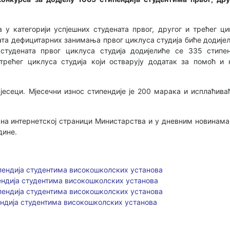
 у категорији успјешних студената првог, другог и трећег ц
ената дефицитарних занимања првог циклуса студија биће додије
студената првог циклуса студија додијелиће се 335 стипе
трећег циклуса студија који остварују додатак за помоћ и
мјесеци. Мјесечни износ стипендије је 200 марака и исплаћив
на интернетској страници Министарства и у дневним новинама ,
дине.
ипендија студентима високошколских установа
ендија студентима високошколских установа
ипендија студентима високошколских установа
ендија студентима високошколских установа