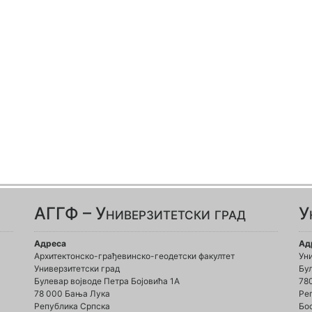
АГГФ – Универзитетски град
У
Адреса
Ад
Архитектонско-грађевинско-геодетски факултет
Ун
Универзитетски град
Бул
Булевар војводе Петра Бојовића 1A
78
78 000 Бања Лука
Ре
Република Српска
Бо