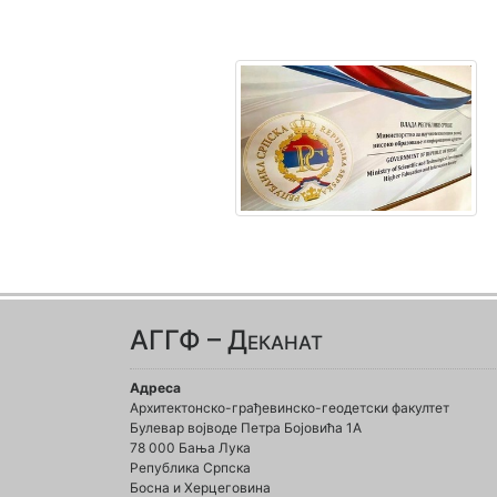
АГГФ – Деканат
Адреса
Архитектонско-грађевинско-геодетски факултет
Булевар војводе Петра Бојовића 1A
78 000 Бања Лука
Република Српска
Босна и Херцеговина