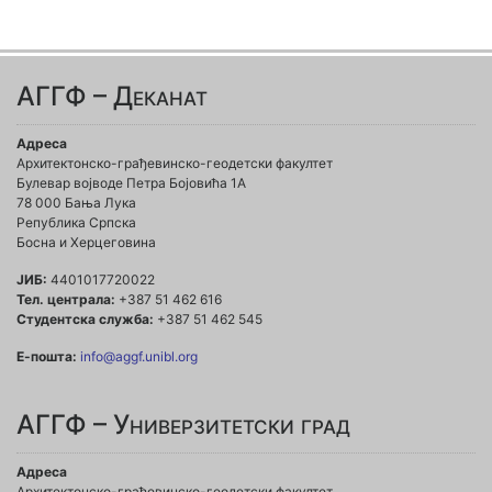
АГГФ – Деканат
Адреса
Архитектонско-грађевинско-геодетски факултет
Булевар војводе Петра Бојовића 1A
78 000 Бања Лука
Република Српска
Босна и Херцеговина
ЈИБ:
4401017720022
Тел. централа:
+387 51 462 616
Студентска служба:
+387 51 462 545
Е-пошта:
info@aggf.unibl.org
АГГФ – Универзитетски град
Адреса
Архитектонско-грађевинско-геодетски факултет