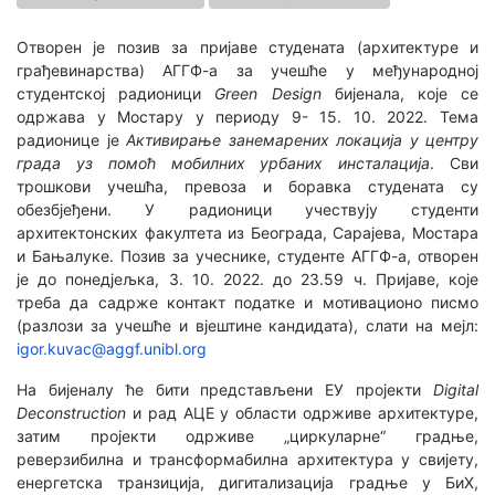
Отворен је позив за пријаве студената (архитектуре и
грађевинарства) АГГФ-а за учешће у међународној
студентској радионици
Green Design
бијенала, које се
одржава у Мостару у периоду 9- 15. 10. 2022. Тема
радионице је
Активирање занемарених локација у центру
града уз помоћ мобилних урбаних инсталација
. Сви
трошкови учешћа, превоза и боравка студената су
обезбјеђени. У радионици учествују студенти
архитектонских факултета из Београда, Сарајева, Мостара
и Бањалуке. Позив за учеснике, студенте АГГФ-а, отворен
је до понедјељка, 3. 10. 2022. до 23.59 ч. Пријаве, које
треба да садрже контакт податке и мотивационо писмо
(разлози за учешће и вјештине кандидата), слати на мејл:
igor.kuvac@aggf.unibl.org
На бијеналу ће бити представљени ЕУ пројекти
Digital
Deconstruction
и рад АЦЕ у области одрживе архитектуре,
затим пројекти одрживе „циркуларне“ градње,
реверзибилна и трансформабилна архитектура у свијету,
енергетска транзиција, дигитализација градње у БиХ,