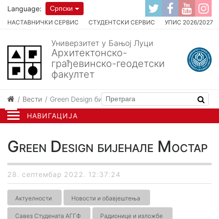
Language:
Српски
НАСТАВНИЧКИ СЕРВИС
СТУДЕНТСКИ СЕРВИС
УПИС 2026/2027
Универзитет у Бањој Луци
Архитектонско-
грађевинско-геодетски
факултет
Вести
Green Design бијенале Мостар
НАВИГАЦИЈА
Green Design бијенале Мостар
28. септембар 2022. 12:37:24
Актуелности
Новости и обавјештења
Савез Студената АГГФ
Радионице и изложбе