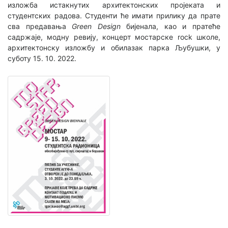
изложба истакнутих архитектонских пројеката и
студентских радова. Студенти ће имати прилику да прате
сва предавања
Green Design
бијенала, као и пратеће
садржаје, модну ревију, концерт мостарске rock школе,
архитектонску изложбу и обилазак парка Љубушки, у
суботу 15. 10. 2022.