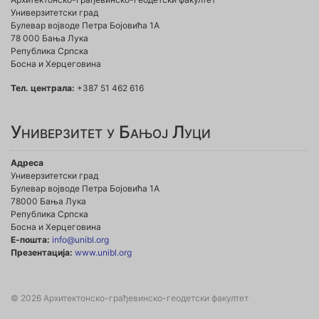
Универзитетски град
Булевар војводе Петра Бојовића 1A
78 000 Бања Лука
Република Српска
Босна и Херцеговина
Тел. централа:
+387 51 462 616
Универзитет у Бањој Луци
Адреса
Универзитетски град
Булевар војводе Петра Бојовића 1А
78000 Бања Лука
Република Српска
Босна и Херцеговина
Е-пошта:
info@unibl.org
Презентација:
www.unibl.org
© 2026 Архитектонско-грађевинско-геодетски факултет