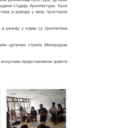
одини студија Архитектуре. Кроз
стора и доводе у везу просторне
 и режију у којем су преплетени
веним цртачем стрипа Милорадом
им искусним представником девете