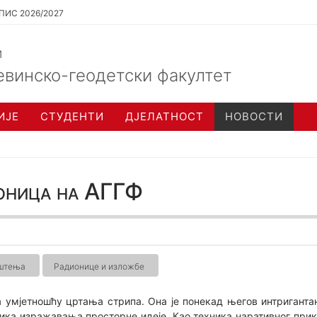
ПИС 2026/2027
и
евинско-геодетски факултет
ИЈЕ
СТУДЕНТИ
ДЈЕЛАТНОСТ
НОВОСТИ
оница на АГГФ
ештења
Радионице и изложбе
 умјетношћу цртања стрипа. Она је понекад његов интриганта
ника изражавања просторне идеје. Као техника наративног при