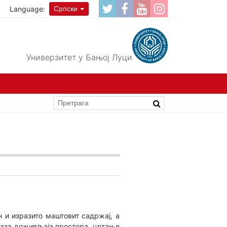
Language:
Српски
Универзитет у Бањој Луци
н и изразито маштовит садржај, а
каза доживљаја простора, цртање