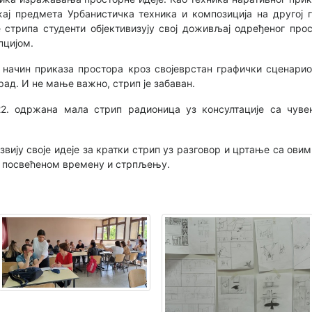
жај предмета Урбанистичка техника и композиција на другој г
стрипа студенти објективизују свој доживљај одређеног про
пцијом.
 начин приказа простора кроз својеврстан графички сценарио
ад. И не мање важно, стрип је забаван.
022. одржана мала стрип радионица уз консултације са чу
звију своје идеје за кратки стрип уз разговор и цртање са ов
а посвећеном времену и стрпљењу.