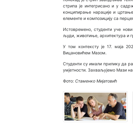
стрипа је интегрисано и у садр
конципирање нарације и цртање 
елементе и композицију са перце
Истовремено, студенти уче нови
људи, животиње, архитектура и гр
У том контексту је 17. маја 2
Вицановићем Мазом.
Студенти су имали прилику да ра
умјетности. Захваљујемо Мази н
Фото:
Стаменко Мијатовић