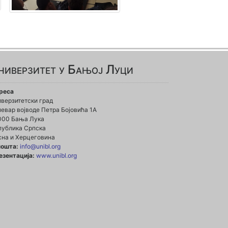
ниверзитет у Бањој Луци
реса
иверзитетски град
евар војводе Петра Бојовића 1А
000 Бања Лука
публика Српска
сна и Херцеговина
пошта:
info@unibl.org
езентација:
www.unibl.org