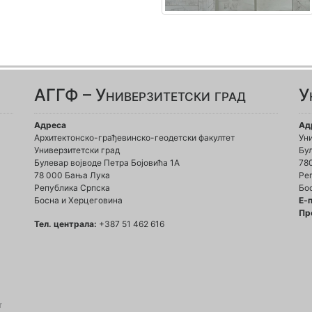
АГГФ – Универзитетски град
У
Адреса
Ад
Архитектонско-грађевинско-геодетски факултет
Ун
Универзитетски град
Бул
Булевар војводе Петра Бојовића 1A
78
78 000 Бања Лука
Ре
Република Српска
Бо
Босна и Херцеговина
Е-
Пр
Тел. централа:
+387 51 462 616
т