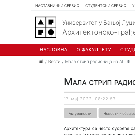
НАСТАВНИЧКИ СЕРВИС
СТУДЕНТСКИ СЕРВИС
У
Универзитет у Бањој Луц
Архитектонско-грађ
НАСЛОВНА
О ФАКУЛТЕТУ
СТУД
Вести
Мала стрип радионица на АГГФ
Мала стрип ради
17. мај 2022. 08:22:53
Актуелности
Новости и обавј
Архитектура се често сусреће са
понекад је стрип заводљива тех