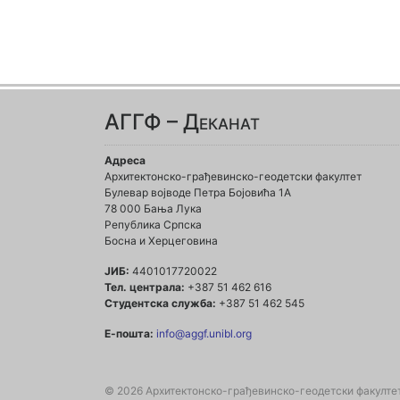
АГГФ – Деканат
Адреса
Архитектонско-грађевинско-геодетски факултет
Булевар војводе Петра Бојовића 1A
78 000 Бања Лука
Република Српска
Босна и Херцеговина
ЈИБ:
4401017720022
Тел. централа:
+387 51 462 616
Студентска служба:
+387 51 462 545
Е-пошта:
info@aggf.unibl.org
© 2026 Архитектонско-грађевинско-геодетски факулте