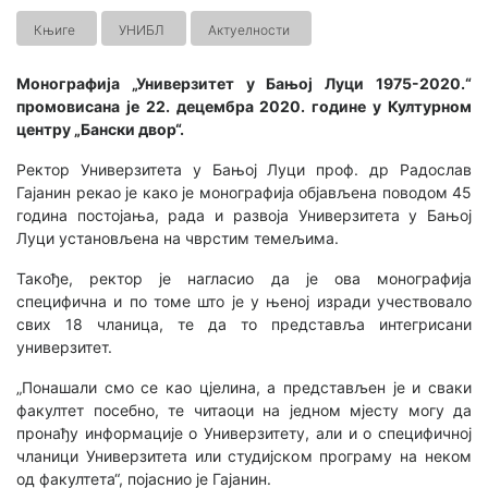
Књиге
УНИБЛ
Актуелности
Монографија „Универзитет у Бањој Луци 1975-2020.“
промовисана је 22. децембра 2020. године у Културном
центру „Бански двор“.
Ректор Универзитета у Бањој Луци проф. др Радослав
Гајанин рекао је како је монографија објављена поводом 45
година постојања, рада и развоја Универзитета у Бањој
Луци установљена на чврстим темељима.
Такође, ректор је нагласио да је ова монографија
специфична и по томе што је у њеној изради учествовало
свих 18 чланица, те да то представља интегрисани
универзитет.
„Понашали смо се као цјелина, а представљен је и сваки
факултет посебно, те читаоци на једном мјесту могу да
пронађу информације о Универзитету, али и о специфичној
чланици Универзитета или студијском програму на неком
од факултета“, појаснио је Гајанин.