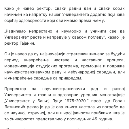
Како је навео ректор, сваки радни дан и сваки корак
начињен ка напретку нашег Универзитета додатно појачава
осјећај одговорности који сви имамо према њему.
„Радићемо непрестано и неуморно и учинити све да
Универзитет расте и напредује у сваком погледу“, казао је
ректор Гајанин.
Он је навео да су најзначајнији стратешки циљеви за будући
период унапређење наставе и наставног процеса,
модернизација студијских програма, промоција и подршка
научноистраживачком раду и међународној сарадњи, али
и унапређење сарадње са привредом.
Проректор за научноистраживачки рад и развој
Универзитета и главни и одговорни уредник монографије
„Универзитет у Бањој Луци 1975-2020.“ проф. др Горан
Латиновић рекао је да је ова књига настала из потребе да
се научној, стручној, али и широј јавности приближи шта је
то Универзитет представљао у посљедњих 45 година.