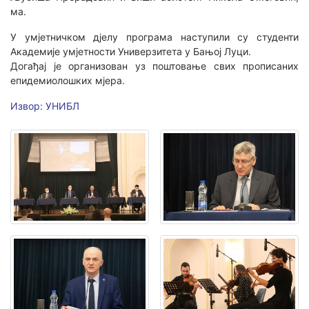
ма.
У умјетничком дјелу програма наступили су студенти
Академије умјетности Универзитета у Бањој Луци.
Догађај је организован уз поштовање свих прописаних
епидемиолошких мјера.
Извор: УНИБЛ