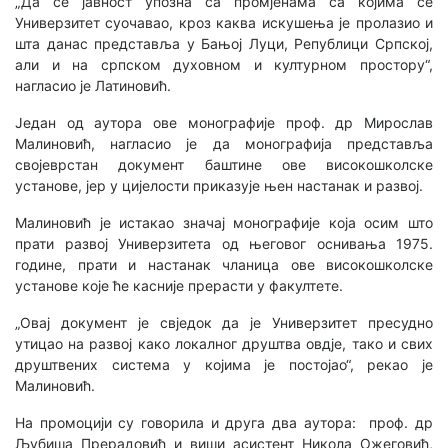
„Да се јавност упозна са промјенама са којима се
Универзитет суочавао, кроз каква искушења је пролазио и
шта данас представља у Бањој Луци, Републици Српској,
али и на српском духовном и културном простору“,
нагласио је Латиновић.
Један од аутора ове монографије проф. др Мирослав
Малиновић, нагласио је да монографија представља
својеврстан документ баштине ове високошколске
установе, јер у цијелости приказује њен настанак и развој.
Малиновић је истакао значај монографије која осим што
прати развој Универзитета од његовог оснивања 1975.
године, прати и настанак чланица ове високошколске
установе које ће касније прерасти у факултете.
„Овај документ је свједок да је Универзитет пресудно
утицао на развој како локалног друштва овдје, тако и свих
друштвених система у којима је постојао“, рекао је
Малиновић.
На промоцији су говорила и друга два аутора: проф. др
Љубиша Прерадовић и виши асистент Никола Ожеговић,