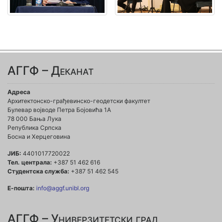
АГГФ – Деканат
Адреса
Архитектонско-грађевинско-геодетски факултет
Булевар војводе Петра Бојовића 1A
78 000 Бања Лука
Република Српска
Босна и Херцеговина
ЈИБ:
4401017720022
Тел. централа:
+387 51 462 616
Студентска служба:
+387 51 462 545
Е-пошта:
info@aggf.unibl.org
АГГФ – Универзитетски град