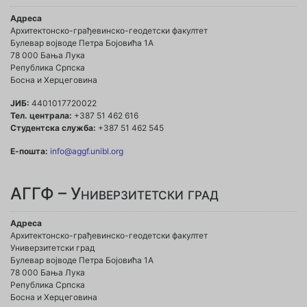
Адреса
Архитектонско-грађевинско-геодетски факултет
Булевар војводе Петра Бојовића 1A
78 000 Бања Лука
Република Српска
Босна и Херцеговина
ЈИБ:
4401017720022
Тел. централа:
+387 51 462 616
Студентска служба:
+387 51 462 545
Е-пошта:
info@aggf.unibl.org
АГГФ – Универзитетски град
Адреса
Архитектонско-грађевинско-геодетски факултет
Универзитетски град
Булевар војводе Петра Бојовића 1A
78 000 Бања Лука
Република Српска
Босна и Херцеговина