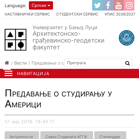
Language:
Српски
НАСТАВНИЧКИ СЕРВИС
СТУДЕНТСКИ СЕРВИС
УПИС 2026/2027
Универзитет у Бањој Луци
Архитектонско-
грађевинско-геодетски
факултет
Вести
Предавање о студирању у Америци
НАВИГАЦИЈА
Предавање о студирању у
Америци
17. мај 2018. 19:45:17
Актуелности
Савез Студената АГГФ
Стипендије