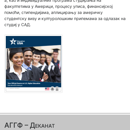
а, као и индивидуалних програма студирања на
факултетима у Америци, процесу уписа, финансијској
помоћи, стипендијама, аплицирању за америчку
студентску визу и културолошким припемама за одлазак на
студиј у САД.
АГГФ – Деканат