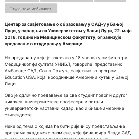
Студентска мобилност
Центар за савјетовање о образовању у САД-у у Бањој
Луци, у сарадњи са Универзитетом у Бањој Луци, 22. маја
2018. године на Медицинском факултету, огранизује
предавање о студирању у Америци.
На предавању које је заказано у 18 часова у амфитеатру
Медицинког факултета УНИБЛ, говориће представник
Амбасаде САД, Соња Пржуљ, савјетник за програм
Education USA, којa координише Амерички кутак у Бањој
Луци.
Ово је одлично предавање за све студент првог и другог
циклуса, универзитетске професоре и остали
универзитетски наставни кадар, као и бивше америчке
стипендисте.
Неке од тема о којима ће бити ријечи су представљање
програма академске размјене, које финансира Влада САД-