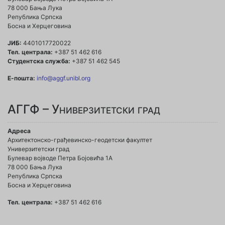
78 000 Бања Лука
Република Српска
Босна и Херцеговина
ЈИБ:
4401017720022
Тел. централа:
+387 51 462 616
Студентска служба:
+387 51 462 545
Е-пошта:
info@aggf.unibl.org
АГГФ – Универзитетски град
Адреса
Архитектонско-грађевинско-геодетски факултет
Универзитетски град
Булевар војводе Петра Бојовића 1A
78 000 Бања Лука
Република Српска
Босна и Херцеговина
Тел. централа:
+387 51 462 616