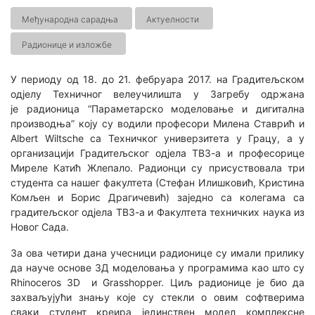
Међународна сарадња
Актуелности
Радионице и изложбе
У периоду од 18. до 21. фебруара 2017. на Градитељском
одјелу Техничног велеучилишта у Загребу одржана
је радионица “Параметарско моделовање и дигитална
производња” коју су водили професори Милена Ставрић и
Albert Wiltsche са Техничког универзитета у Грацу, а у
организацији Градитељског одјела ТВЗ-а и професорице
Миреле Катић Жлепало. Радионци су присуствовала три
студента са нашег факултета (Стефан Илишковић, Кристина
Комљен и Борис Драгичевић) заједно са колегама са
градитељског одјела ТВЗ-а и Факултета техничких наука из
Новог Сада.
За ова четири дана учесници радионице су имали прилику
да науче основе 3Д моделовања у програмима као што су
Rhinoceros 3D и Grasshopper. Циљ радионице је био да
захваљујући знању које су стекли о овим софтверима
сваки студент креира јединствен модел комплексне