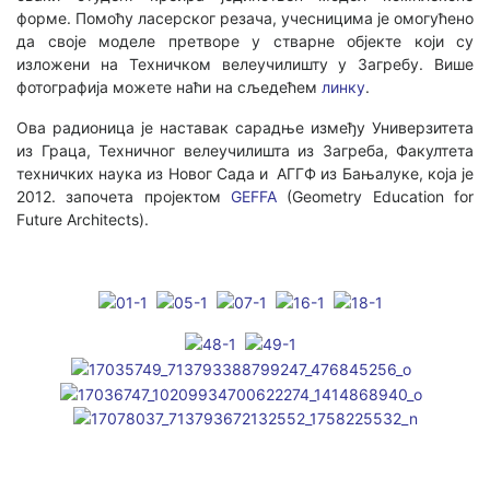
форме. Помоћу ласерског резача, учесницима је омогућено
да своје моделе претворе у стварне објекте који су
изложени на Техничком велеучилишту у Загребу. Више
фотографија можете наћи на сљедећем
линку
.
Ова радионица је наставак сарадње између Универзитета
из Граца, Техничног велеучилишта из Загреба, Факултета
техничких наука из Новог Сада и АГГФ из Бањалуке, која је
2012. започета пројектом
GEFFA
(Geometry Education for
Future Architects).