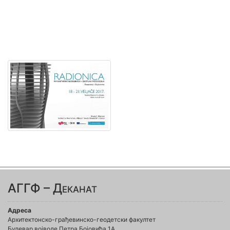
АГГФ – Деканат
Адреса
Архитектонско-грађевинско-геодетски факултет
Булевар војводе Петра Бојовића 1A