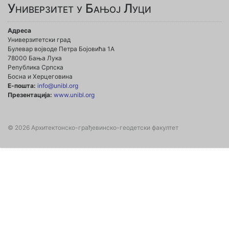
Универзитет у Бањој Луци
Адреса
Универзитетски град
Булевар војводе Петра Бојовића 1А
78000 Бања Лука
Република Српска
Босна и Херцеговина
Е-пошта:
info@unibl.org
Презентација:
www.unibl.org
© 2026 Архитектонско-грађевинско-геодетски факултет