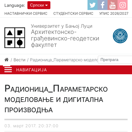
Language:
Српски
НАСТАВНИЧКИ СЕРВИС
СТУДЕНТСКИ СЕРВИС
УПИС 2026/2027
Универзитет у Бањој Луци
Архитектонско-
грађевинско-геодетски
факултет
Вести
Радионица_Параметарско моделовање и дигитал
НАВИГАЦИЈА
Радионица_Параметарско
моделовање и дигитална
производња
03. март 2017. 20:37:00