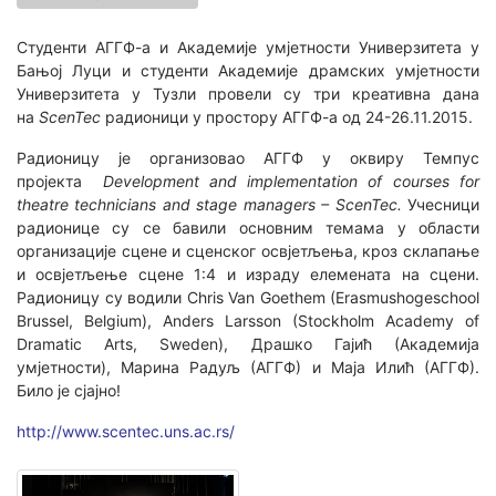
Студенти АГГФ-а и Академије умјетности Универзитета у
Бањој Луци и студенти Академије драмских умјетности
Универзитета у Тузли провели су три креативна дана
на
ScenTec
радионици у простору АГГФ-а од 24-26.11.2015.
Радионицу је организовао АГГФ у оквиру Темпус
пројекта
Development and implementation of courses for
theatre technicians and stage managers – ScenTec.
Учесници
радионице су се бавили основним темама у области
организације сцене и сценског освјетљења, кроз склапање
и освјетљење сцене 1:4 и израду елемената на сцени.
Радионицу су водили Chris Van Goethem (Erasmushogeschool
Brussel, Belgium), Anders Larsson (Stockholm Academy of
Dramatic Arts, Sweden), Драшко Гајић (Академија
умјетности), Марина Радуљ (АГГФ) и Маја Илић (АГГФ).
Било је сјајно!
http://www.scentec.uns.ac.rs/