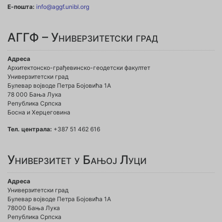
Е-пошта:
info@aggf.unibl.org
АГГФ – Универзитетски град
Адреса
Архитектонско-грађевинско-геодетски факултет
Универзитетски град
Булевар војводе Петра Бојовића 1A
78 000 Бања Лука
Република Српска
Босна и Херцеговина
Тел. централа:
+387 51 462 616
Универзитет у Бањој Луци
Адреса
Универзитетски град
Булевар војводе Петра Бојовића 1А
78000 Бања Лука
Република Српска