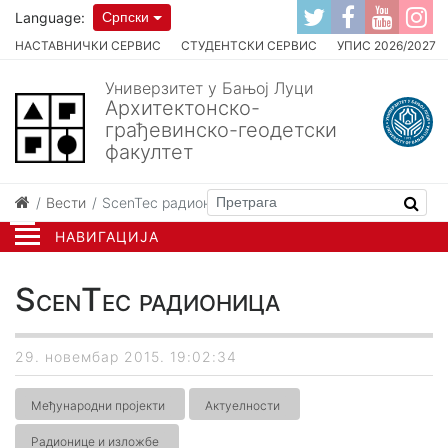
Language:
Српски
НАСТАВНИЧКИ СЕРВИС
СТУДЕНТСКИ СЕРВИС
УПИС 2026/2027
Универзитет у Бањој Луци
Архитектонско-
грађевинско-геодетски
факултет
Вести
ScenTec радионица
НАВИГАЦИЈА
ScenTec радионица
29. новембар 2015. 19:02:34
Међународни пројекти
Актуелности
Радионице и изложбе