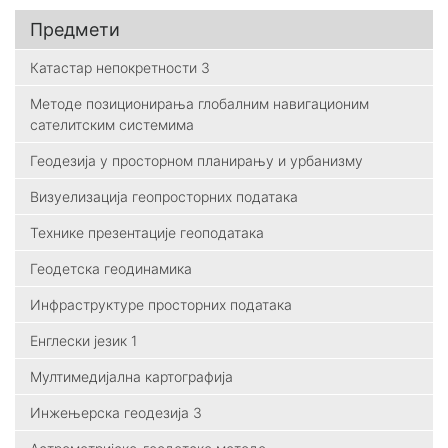
Предмети
Катастар непокретности 3
Методе позиционирања глобалним навигационим
сателитским системима
Геодезија у просторном планирању и урбанизму
Визуелизација геопросторних података
Технике презентације геоподатака
Геодетска геодинамика
Инфраструктуре просторних података
Енглески језик 1
Мултимедијална картографија
Инжењерска геодезија 3