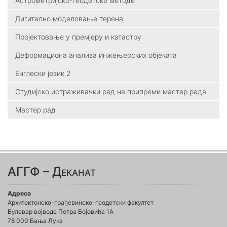
Астрометријско-геодетске методе
Дигитално моделовање терена
Пројектовање у премјеру и катастру
Деформациона анализа инжењерских објеката
Енглески језик 2
Студијско истраживачки рад на припреми мастер рада
Мастер рад
АГГФ – Деканат
Адреса
Архитектонско-грађевинско-геодетски факултет
Булевар војводе Петра Бојовића 1A
78 000 Бања Лука