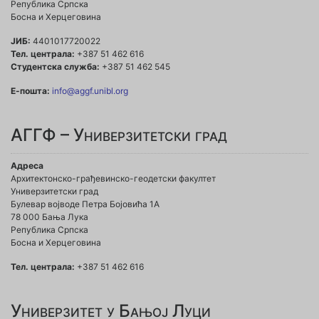
Република Српска
Босна и Херцеговина
ЈИБ:
4401017720022
Тел. централа:
+387 51 462 616
Студентска служба:
+387 51 462 545
Е-пошта:
info@aggf.unibl.org
АГГФ – Универзитетски град
Адреса
Архитектонско-грађевинско-геодетски факултет
Универзитетски град
Булевар војводе Петра Бојовића 1A
78 000 Бања Лука
Република Српска
Босна и Херцеговина
Тел. централа:
+387 51 462 616
Универзитет у Бањој Луци