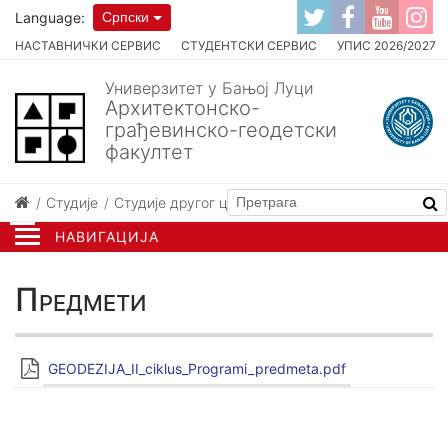
Language:
Српски
НАСТАВНИЧКИ СЕРВИС
СТУДЕНТСКИ СЕРВИС
УПИС 2026/2027
Универзитет у Бањој Луци
Архитектонско-
грађевинско-геодетски
факултет
Студије
Студије другог циклуса
Геодезија
Предмети
НАВИГАЦИЈА
Предмети
GEODEZIJA_II_ciklus_Programi_predmeta.pdf