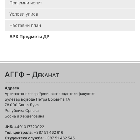
Пријемни испит
Услови уписа
Наставни план
АРХ Предмети ДР
АГГФ – Деканат
Адреса
Архитектонско-грађевинско-геодетски факултет
Булевар војводе Петра Бојовића 1A
78 000 Бања Лука
Република Српска
Босна и Херцеговина
ЈИБ:
4401017720022
Тел. централа:
+387 51 462 616
Студентска служба:
+387 51 462 545