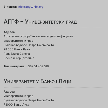
Е-пошта:
info@aggf.unibl.org
АГГФ – Универзитетски град
Адреса
Архитектонско-грађевинско-геодетски факултет
Универзитетски град
Булевар војводе Петра Бојовића 1A
78 000 Бања Лука
Република Српска
Босна и Херцеговина
Тел. централа:
+387 51 462 616
Универзитет у Бањој Луци
Адреса
Универзитетски град
Булевар војводе Петра Бојовића 1А
78000 Бања Лука