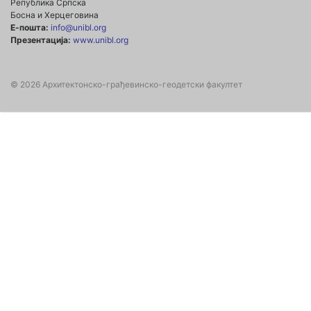
Република Српска
Босна и Херцеговина
Е-пошта:
info@unibl.org
Презентација:
www.unibl.org
© 2026 Архитектонско-грађевинско-геодетски факултет