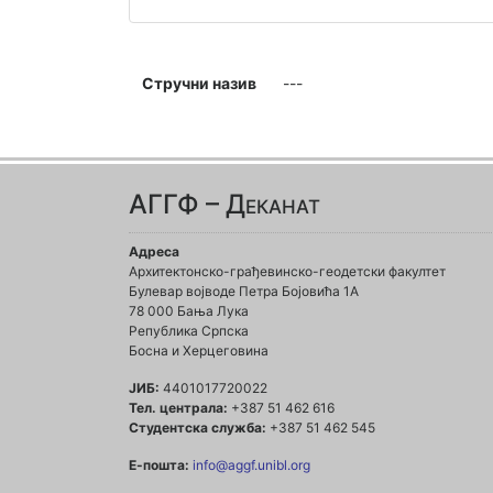
Стручни назив
---
АГГФ – Деканат
Адреса
Архитектонско-грађевинско-геодетски факултет
Булевар војводе Петра Бојовића 1A
78 000 Бања Лука
Република Српска
Босна и Херцеговина
ЈИБ:
4401017720022
Тел. централа:
+387 51 462 616
Студентска служба:
+387 51 462 545
Е-пошта:
info@aggf.unibl.org