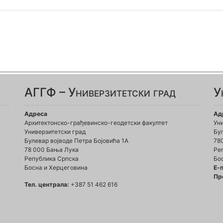
АГГФ – Универзитетски град
У
Адреса
Ад
Архитектонско-грађевинско-геодетски факултет
Ун
Универзитетски град
Бул
Булевар војводе Петра Бојовића 1A
78
78 000 Бања Лука
Ре
Република Српска
Бо
Босна и Херцеговина
Е-
Пр
Тел. централа:
+387 51 462 616