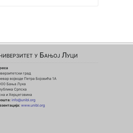
ниверзитет у Бањој Луци
реса
иверзитетски град
евар војводе Петра Бојовића 1А
000 Бања Лука
публика Српска
сна и Херцеговина
пошта:
info@unibl.org
езентација:
www.unibl.org