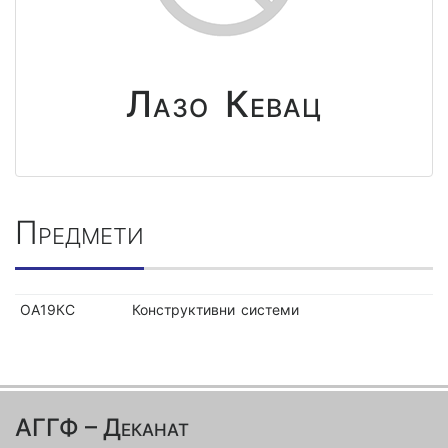
Лазо Кевац
Предмети
ОА19КС
Конструктивни системи
АГГФ – Деканат