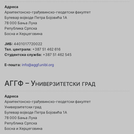
Адреса
Архитектонско-грађевинско-геодетски факултет
Булевар војводе Петра Бојовића 1A
78 000 Бања Лука
Република Српска
Босна и Херцеговина
ЈИБ:
4401017720022
Тел. централа:
+387 51 462 616
Студентска служба:
+387 51 462 545
Е-пошта:
info@aggf.unibl.org
АГГФ – Универзитетски град
Адреса
Архитектонско-грађевинско-геодетски факултет
Универзитетски град
Булевар војводе Петра Бојовића 1A
78 000 Бања Лука
Република Српска
Босна и Херцеговина