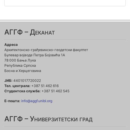
АГГФ – Деканат
Адреса
Архитектонско-грађевинско-геодетски факултет
Булевар војводе Петра Бојовића 1A
78 000 Бања Лука
Република Српска
Босна и Херцеговина
ЈИБ:
4401017720022
Тел. централа:
+387 51 462 616
Студентска служба:
+387 51 462 545
Е-пошта:
info@aggf.unibl.org
АГГФ – Универзитетски град