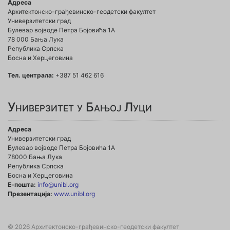
Адреса
Архитектонско-грађевинско-геодетски факултет
Универзитетски град
Булевар војводе Петра Бојовића 1A
78 000 Бања Лука
Република Српска
Босна и Херцеговина
Тел. централа:
+387 51 462 616
Универзитет у Бањој Луци
Адреса
Универзитетски град
Булевар војводе Петра Бојовића 1А
78000 Бања Лука
Република Српска
Босна и Херцеговина
Е-пошта:
info@unibl.org
Презентација:
www.unibl.org
© 2026 Архитектонско-грађевинско-геодетски факултет