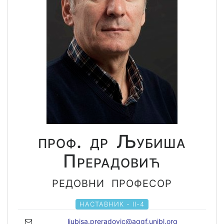
проф. др Љубиша
Прерадовић
редовни професор
НАСТАВНИК - II-4
ljubisa.preradovic@aggf.unibl.org