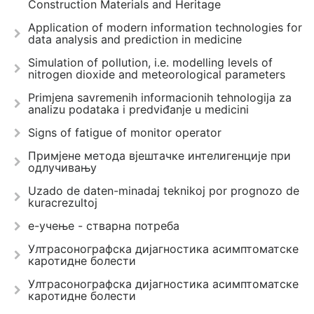
Construction Materials and Heritage
Application of modern information technologies for
data analysis and prediction in medicine
Simulation of pollution, i.e. modelling levels of
nitrogen dioxide and meteorological parameters
Primjena savremenih informacionih tehnologija za
analizu podataka i predviđanje u medicini
Signs of fatigue of monitor operator
Примјене метода вјештачке интелигенције при
одлучивању
Uzado de daten-minadaj teknikoj por prognozo de
kuracrezultoj
e-учење - стварна потреба
Ултрасонографска дијагностика асимптоматске
каротидне болести
Ултрасонографска дијагностика асимптоматске
каротидне болести