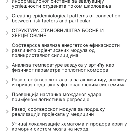
информационог система за евалуацију
успјешности студената током школовања
Creating epidemiological patterns of connection
between risk factors and particular
СТРУКТУРА СТАНОВНИШТВА БОСНЕ И
ХЕРЦЕГОВИНЕ
Софтверска анализа енергетске ефикасности
различито орјентисаних модула од
поликристалног силицијума
Анализа температуре ваздуха у вртићу као
физичког параметра топлотног комфора
Развој софтверског алата за аквизицију, анализу
и приказ података у фотонапонским системима
Превенција настанка можданог удара
примјеном логистичке регресије
Развој софтверског модула за подршку
реализацији пројеката у медицини
Утицај локализације хематома и продора крви у
коморни систем мозга на исход