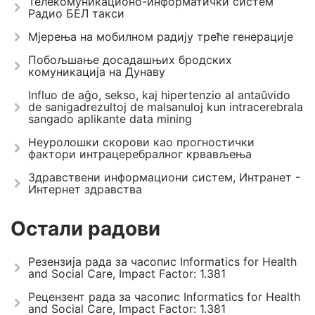
Телекомуникационо-информатички систем
Радио БЕЛ такси
Мјерења на мобилном радију треће генерације
Побољшање досадашњих бродских
комуникација на Дунаву
Influo de aĝo, sekso, kaj hipertenzio al antaŭvido
de sanigadrezultoj de malsanuloj kun intracerebrala
sangado aplikante data mining
Неуролошки скорови као прогностички
фактори интрацеребралног крвављења
Здравствени информациони систем, Интранет -
Интернет здравства
Остали радови
Резензија рада за часопис Informatics for Health
and Social Care, Impact Factor: 1.381
Рецензент рада за часопис Informatics for Health
and Social Care, Impact Factor: 1.381