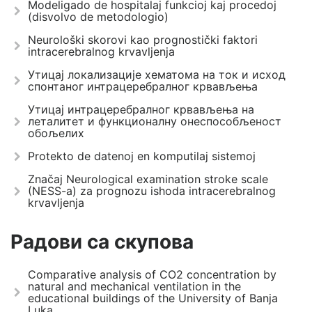
Modeligado de hospitalaj funkcioj kaj procedoj
(disvolvo de metodologio)
Neurološki skorovi kao prognostički faktori
intracerebralnog krvavljenja
Утицај локализације хематома на ток и исход
спонтаног интрацеребралног крвављења
Утицај интрацеребралног крвављења на
леталитет и функционалну онеспособљеност
обољелих
Protekto de datenoj en komputilaj sistemoj
Značaj Neurological examination stroke scale
(NESS-a) za prognozu ishoda intracerebralnog
krvavljenja
Радови са скупова
Comparative analysis of CO2 concentration by
natural and mechanical ventilation in the
educational buildings of the University of Banja
Luka