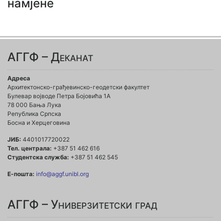
намјене
АГГФ – Деканат
Адреса
Архитектонско-грађевинско-геодетски факултет
Булевар војводе Петра Бојовића 1A
78 000 Бања Лука
Република Српска
Босна и Херцеговина
ЈИБ:
4401017720022
Тел. централа:
+387 51 462 616
Студентска служба:
+387 51 462 545
Е-пошта:
info@aggf.unibl.org
АГГФ – Универзитетски град