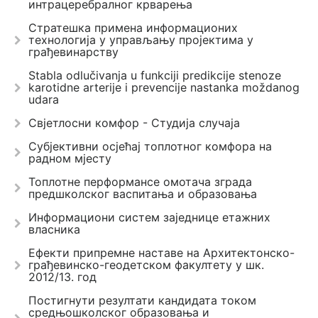
интрацеребралног крварења
Стратешка примена информационих
технологија у управљању пројектима у
грађевинарству
Stabla odlučivanja u funkciji predikcije stenoze
karotidne arterije i prevencije nastanka moždanog
udara
Свјетлосни комфор - Студија случаја
Субјективни осјећај топлотног комфора на
радном мјесту
Топлотне перформансе омотача зграда
предшколског васпитања и образовања
Информациони систем заједнице етажних
власника
Ефекти припремне наставе на Архитектонско-
грађевинско-геодетском факултету у шк.
2012/13. год
Постигнути резултати кандидата током
средњошколског образовања и