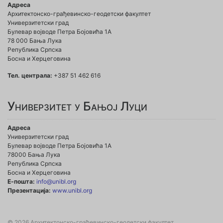
Адреса
Архитектонско-грађевинско-геодетски факултет
Универзитетски град
Булевар војводе Петра Бојовића 1A
78 000 Бања Лука
Република Српска
Босна и Херцеговина
Тел. централа:
+387 51 462 616
Универзитет у Бањој Луци
Адреса
Универзитетски град
Булевар војводе Петра Бојовића 1А
78000 Бања Лука
Република Српска
Босна и Херцеговина
Е-пошта:
info@unibl.org
Презентација:
www.unibl.org
© 2026 Архитектонско-грађевинско-геодетски факултет