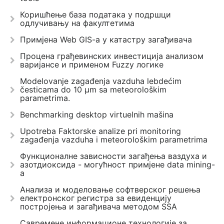
Коришћење база података у подршци
одлучивању на факултетима
Примјена Web GIS-a у катастру загађивача
Процена грађевинских инвестиција анализом
варијансе и применом Fuzzy логике
Modelovanje zagađenja vazduha lebdećim
česticama do 10 µm sa meteorološkim
parametrima.
Benchmarking desktop virtuelnih mašina
Upotreba Faktorske analize pri monitoring
zagađenja vazduha i meteorološkim parametrima
Функционалне зависности загађења ваздуха и
азотдиоксида - могућност примјене data mining-
a
Анализа и моделовање софтверског решења
електронског регистра за евиденцију
постројења и загађивача методом SSA
Савремене информационе технологије за