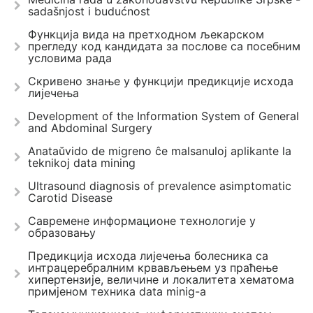
sadašnjost i budućnost
Функција вида на претходном љекарском
прегледу код кандидата за послове са посебним
условима рада
Скривено знање у функцији предикције исхода
лијечења
Development of the Information System of General
and Abdominal Surgery
Anataŭvido de migreno ĉe malsanuloj aplikante la
teknikoj data mining
Ultrasound diagnosis of prevalence asimptomatic
Carotid Disease
Савремене информационе технологије у
образовању
Предикција исхода лијечења болесника са
интрацеребралним крвављењем уз праћење
хипертензије, величине и локалитета хематома
примјеном техника data minig-a