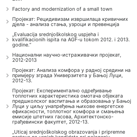
Factory and modernization of a small town
Пројекат: Рецидивизам извршилаца кривичних
дјела - анализа стања, узроци и превенција
„Evaluacija srednjoškolskog uspjeha i
kvalifikacionih ispita na AGF-u tokom 2012. i 2013.
godine.“
Национални научно-истраживачки пројекат,
2012-2013
Пројекат: Анализа комфора у радној средини на
примјеру зграда Универзитета у Бањој Луци,
2012-13.
Пројекат: Експериментално одређивање
топлотних карактеристика омотача објеката
предшколског васпитања и образовања у Бањој
Луци у циљу унапређења њихове енергетске
ефикасности, топлотног комфора и смањења
емисије штетних гасова, Архитектонско-
грађевински факултет, 2012-13.
„Uticaj srednjoškolskog obrazovanja i pripremne