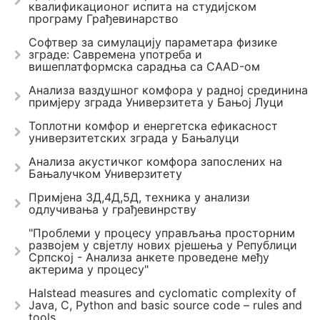
квалификационог испита на студијском
програму Грађевинарство
Софтвер за симулацију параметара физике
зграде: Савремена употреба и
вишеплатформска сарадња са CAAD-ом
Анализа ваздушног комфора у радној срединина
примјеру зграда Универзитета у Бањој Луци
Топлотни комфор и енергетска ефикасност
универзитетских зграда у Бањалуци
Анализа акустичког комфора запослених на
Бањалучком Универзитету
Примјена 3Д,4Д,5Д, техника у анализи
одлучивања у грађевинрству
"Проблеми у процесу управљања просторним
развојем у свјетлу нових рјешења у Републици
Српској - Анализа анкете проведене међу
актерима у процесу"
Halstead measures and cyclomatic complexity of
Java, C, Python and basic source code – rules and
tools