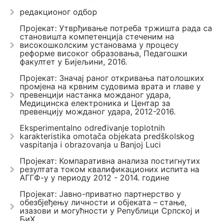
редакционог одбор
Пројекат: Утврђивање потреба тржишта рада са
становишта компетенција стеченим на
високошколским установама у процесу
реформе високог образовања, Педагошки
факултет у Бијељини, 2016.
Пројекат: Значај раног откривања патолошких
промјена на крвним судовима врата и главе у
превенцији настанка можданог удара,
Медицинска електроника и Центар за
превенцију можданог удара, 2012-2016.
Eksperimentalno određivanje toplotnih
karakteristika omotača objekata predškolskog
vaspitanja i obrazovanja u Banjoj Luci
Пројекат: Компаративна анализа постигнутих
резултата током квалификационих испита на
АГГФ-у у периоду 2012 - 2014. године
Пројекат: Јавно-приватно партнерство у
обезбјеђењу личности и објеката – стање,
изазови и могућности у Републици Српској и
БиХ