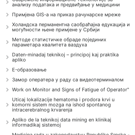
анализу података и предвиђање у медицини
Примјена GIS-a на приказ рачунарске мреже
Холандска перманентна саобраћајна едукација и
могућности њене примјене у Србији
Методе статистичке обраде појединих
параметара квалитета ваздуха
Daten-minadaj teknikoj – principoj kaj praktika
apliko
E-образовање
Замор оператера у раду са видеотерминалом
Work on Monitor and Signs of Fatigue of Operator"
Uticaj lokalizacije hematoma i prodora krvi u
komorni sistem mozga na ishod spontanog
intracerebralnog krvarenja
Apliko de la teknikoj data mining en klinikaj
informadikaj sistemoj
Medicina rada u zakonodavstvu Republike Srpske -