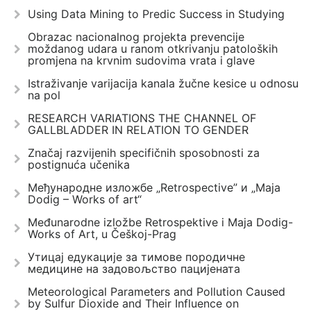
Using Data Mining to Predic Success in Studying
Obrazac nacionalnog projekta prevencije
moždanog udara u ranom otkrivanju patoloških
promjena na krvnim sudovima vrata i glave
Istraživanje varijacija kanala žučne kesice u odnosu
na pol
RESEARCH VARIATIONS THE CHANNEL OF
GALLBLADDER IN RELATION TO GENDER
Značaj razvijenih specifičnih sposobnosti za
postignuća učenika
Међународне изложбе „Retrospective” и „Maja
Dodig – Works of art“
Međunarodne izložbe Retrospektive i Maja Dodig-
Works of Art, u Češkoj-Prag
Утицај едукације за тимове породичне
медицине на задовољство пацијената
Meteorological Parameters and Pollution Caused
by Sulfur Dioxide and Their Influence on