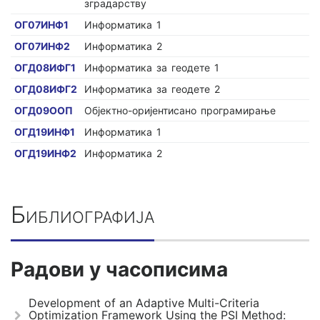
зградарству
ОГ07ИНФ1
Информатика 1
ОГ07ИНФ2
Информатика 2
ОГД08ИФГ1
Информатика за геодете 1
ОГД08ИФГ2
Информатика за геодете 2
ОГД09ООП
Објектно-оријентисано програмирање
ОГД19ИНФ1
Информатика 1
ОГД19ИНФ2
Информатика 2
Библиографија
Радови у часописима
Development of an Adaptive Multi-Criteria
Optimization Framework Using the PSI Method: