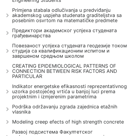
Engineering Students
Primjena stabala odlučivanja u predviđanju
akademskog uspjeha studenata graditeljstva sa
posebnim osvrtom na matematičke predmete
Предиктори академског успјеха студената
грађевинарства
Повезаност успјеха студената геодезије током
студија са квалификационим испитом и
завршеном средњом школом
CREATING EPIDEMIOLOGICAL PATTERNS OF
CONNECTION BETWEEN RISK FACTORS AND
PARTICULAR
Indikator energetske efikasnosti reprezentativnog
uzorka postojećeg vrtića u banjoj luci prema
projektnim i izmjerenim parametrima
Podrška održavanju zgrada zajednica etažnih
vlasnika
Modeling creep efects of high strength concrete
Развој подсистема Факултетског