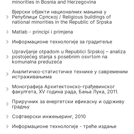
minorities in Bosnia and Herzegovina
Вјерски објекти националних мањина у
Републици Српској / Religious buildings of
national minorities in the Republic of Srpska
Matlab - principi i primjena
Информационе технологије за градитеље
Upravlјanje otpadom u Republici Srpskoj – analiza
postojećeg stanja s posebnim osvrtom na
komunalna preduzeća
Аналитичко-статистичке технике у савременим
истраживањима
Монографија Архитектонско-грађевинског
факултета, XV година рада, Бања Лука, 2011.
Приручник за енергетски ефикасну и одрживу
градњу
Софтверски инжењеринг, 2010
Информационе технологије - треће издање