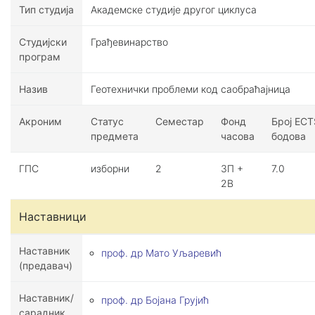
Тип студија
Академске студије другог циклуса
Студијски
Грађевинарство
програм
Назив
Геотехнички проблеми код саобраћајница
Акроним
Статус
Семестар
Фонд
Број ECT
предмета
часова
бодова
ГПС
изборни
2
3П +
7.0
2В
Наставници
Наставник
проф. др Мато Уљаревић
(предавач)
Наставник/
проф. др Бојана Грујић
сарадник