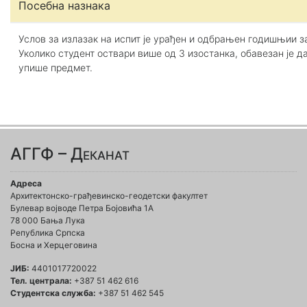
Посебна назнака
Услов за излазак на испит је урађен и одбрањен годишњии з
Уколико студент оствари више од 3 изостанка, обавезан је д
упише предмет.
АГГФ – Деканат
Адреса
Архитектонско-грађевинско-геодетски факултет
Булевар војводе Петра Бојовића 1A
78 000 Бања Лука
Република Српска
Босна и Херцеговина
ЈИБ:
4401017720022
Тел. централа:
+387 51 462 616
Студентска служба:
+387 51 462 545