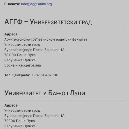
Е-пошта:
info@aggf.unibl.org
АГГФ – Универзитетски град
Адреса
Архитектонско-грађевинско-геодетски факултет
Универзитетски град
Булевар војводе Петра Бојовића 1A
78 000 Бања Лука
Република Српска
Босна и Херцеговина
Тел. централа:
+387 51 462 616
Универзитет у Бањој Луци
Адреса
Универзитетски град
Булевар војводе Петра Бојовића 1А
78000 Бања Лука
Република Српска