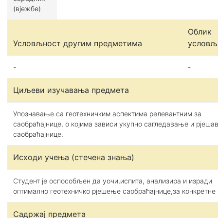
(вјежбе)
Облик
Условљност другим предметима
условљ
-
-
Циљеви изучавања предмета
Упознавање са геотехничким аспектима релевантним за
саобраћајнице, о којима зависи укупно сагледавање и рјеш
саобраћајнице.
Исходи учења (стечена знања)
Студент је оспособљен да уочи,испита, анализира и изради
оптимално геотехничко рјешење саобраћајнице,за конкретне 
Садржај предмета