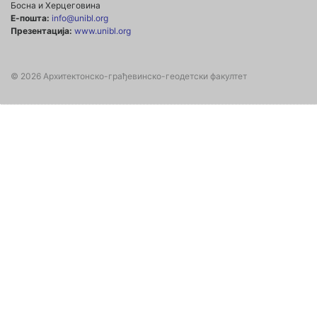
Босна и Херцеговина
Е-пошта:
info@unibl.org
Презентација:
www.unibl.org
© 2026 Архитектонско-грађевинско-геодетски факултет