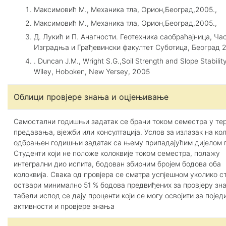
Максимовић М., Механика тла, Орион,Београд,2005.,
Максимовић М., Механика тла, Орион,Београд,2005.,
Д. Лукић и П. Анагности. Геотехника саобраћајница, Ча
Изградња и Грађевински факултет Суботица, Београд 
. Duncan J.M., Wright S.G.,Soil Strength and Slope Stabilit
Wiley, Hoboken, New Yersey, 2005
Облици провјере знања и оцјењивање
Самостални годишњи задатак се брани током семестра у т
предавања, вјежби или консултација. Услов за излазак на кол
одбрањен годишњи задатак са њему припадајућим дијелом 
Студенти који не положе колоквије током семестра, полажу
интегрални дио испита, бодован збирним бројем бодова оба
колоквија. Свака од провјера се сматра успјешном уколико с
оствари минимално 51 % бодова предвиђених за провјеру зн
табели испод се дају проценти који се могу освојити за појед
активности и провјере знања