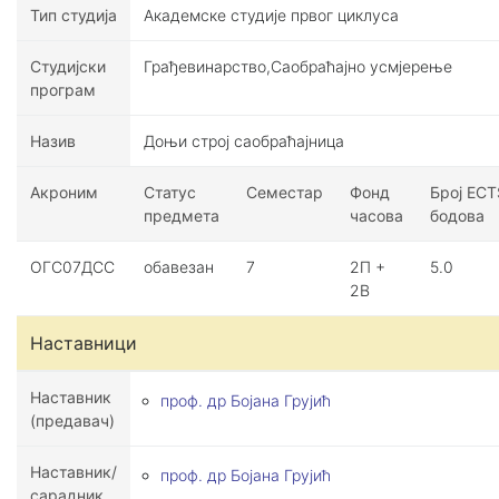
Тип студија
Академске студије првог циклуса
Студијски
Грађевинарство,Саобраћајно усмјерење
програм
Назив
Доњи строј саобраћајница
Акроним
Статус
Семестар
Фонд
Број ECT
предмета
часова
бодова
ОГС07ДСС
обавезан
7
2П +
5.0
2В
Наставници
Наставник
проф. др Бојана Грујић
(предавач)
Наставник/
проф. др Бојана Грујић
сарадник