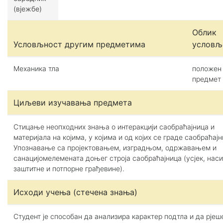
(вјежбе)
Облик
Условљност другим предметима
условљ
Механика тла
положен
предмет
Циљеви изучавања предмета
Стицање неопходних знања о интеракцији саобраћајница и
материјала на којима, у којима и од којих се граде саобраћајн
Упознавање са пројектовањем, изградњом, одржавањем и
санацијомелемената доњег строја саобраћајница (усјек, наси
заштитне и потпорне грађевине).
Исходи учења (стечена знања)
Студент је способан да анализира карактер подтла и да рје