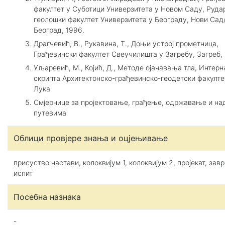
факултет у Суботици Универзитета у Новом Саду, Руда
геолошки факултет Универзитета у Београду, Нови Сад
Београд, 1996.
Драгчевић, В., Рукавина, Т., Доњи устрој прометница,
Грађевински факултет Свеучилишта у Загребу, Загреб,
Уљаревић, М., Којић, Д., Методе ојачавања тла, Интерн
скрипта Архитектонско-грађевинско-геодетски факулт
Лука
Смјернице за пројектовање, грађење, одржавање и на
путевима
Облици провјере знања и оцјењивање
присуство настави, колоквијум 1, колоквијум 2, пројекат, зав
испит
Посебна назнака
-