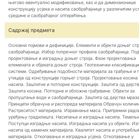
његово евентуално модификовање, као и да димензионише
конструкцију усјека и насипа саобраћајнице у различитим у
средине и саобраћајног оптерећења.
Садржај предмета
Основни појмови и дефиниције. Елементи и објекти доњег стр
саобраћајница. Избор попречног профила саобраћајнице. Под
пројектовање и изградњу доњег строја. Фазе пројектовања
елемената и објеката доњег строја. Геотехнички класификац
системи. Одређивање подобности материјала за грађење и 
утицаја од конструкције горњег строја. Пројектовање косина 
насипа. Заштитне и потпорне конструкције. Заштита од дејст
Заштита косина. Потпорне и обложне грађевине. Објекти за
пропуштање воде и саобраћајница. Заштита од дејства мраза
Принципи обрачуна и распореда материјала.Обрачун количин
Растреситост материјала. Изравнање маса. Припремни радо
уређењу градилишта. Насипање и изградња насипа. Темељн
Поступци изградње насипа. Изградња насипа уз објекте. И
насипа од камених материјала. Квалитет насипа и употребљ
материјала. Откопавање и изградња усјека. Откопавање у