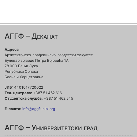
АГГФ – Деканат
Адреса
Архитектонско-грађевинско-геодетски факултет
Булевар војводе Петра Бојовића 1A
78 000 Бања Лука
Република Српска
Босна и Херцеговина
ЈИБ:
4401017720022
Тел. централа:
+387 51 462 616
Студентска служба:
+387 51 462 545
Е-пошта:
info@aggf.unibl.org
АГГФ – Универзитетски град