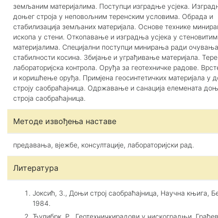
земљаним материјалима. Поступци изградње усјека. Изгра
доњег строја у неповољним теренским условима. Обрада и
стабилизација земљаних материјала. Основе технике минир
ископа у стени. Откопавање и изградња усјека у стеновитим
материјалима. Специјални поступци минирања ради очувањ
стабилности косина. Збијање и уграђивање материјала. Тере
лабораторијска контрола. Оруђа за геотехничке радове. Врст
и коришћење оруђа. Примјена геосинтетичких материјала у 
строју саобраћајница. Одржавање и санација елемената доњ
строја саобраћајница.
Методе извођења наставе
предавања, вјежбе, консултације, лабораторијски рад.
Литература
Јоксић, З., Доњи строј саобраћајница, Научна књига, Б
1984.
Ћулибрк, Р., Геотехничкирадови у нискоградњи, Грађе