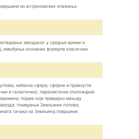
 површини из астрономских опажања
 претварање звезданог у средње време и
ај; извођење основних формула класичних
глова; небеска сфера; сферне и правоугле
чки и галактички); паралактички (положајни)
времена; појаве које привидно мењају
ње звезда; померање Земљиних полова;
ината тачака на Земљиној површини;