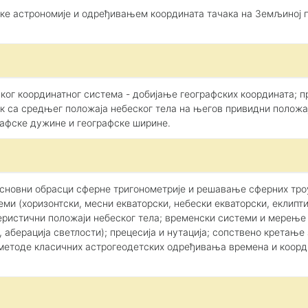
ке астрономије и одређивањем координата тачака на Земљиној
ског координатног система - добијање географских координата;
ак са средњег положаја небеског тела на његов привидни полож
афске дужине и географске ширине.
основни обрасци сферне тригонометрије и решавање сферних троу
ми (хоризонтски, месни екваторски, небески екваторски, еклипти
еристични положаји небеског тела; временски системи и мерење 
а, аберација светлости); прецесија и нутација; сопствено крета
методе класичних астрогеодетских одређивања времена и коорд