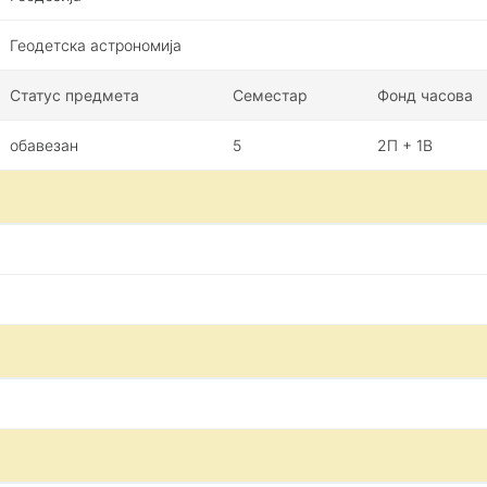
Геодетска астрономија
Статус предмета
Семестар
Фонд часова
обавезан
5
2П + 1В