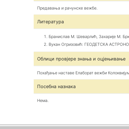
Предавања и рачунске вежбе.
Литература
Бранислав М. Шеварлић, Захарије М. Б
Вукан Огризовић: ГЕОДЕТСКА АСТРОНОМ
Облици провјере знања и оцјењивање
Похађање наставе Елаборат вежби Колоквијум
Посебна назнака
Нема.