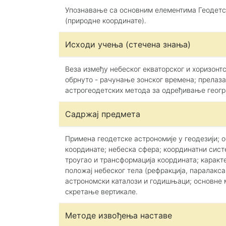
Упознавање са основним елементима Геодетс
(природне координате).
Исходи учења (стечена знања)
Веза између небеског екваторског и хоризонт
обрнуто - рачунање зонског времена; прелаз
астрогеодетских метода за одређивање геогр
Садржај предмета
Примена геодетске астрономије у геодезији; 
координате; небеска сфера; координатни систе
троугао и трансформација координата; каракт
положај небеског тела (рефракција, паралакс
астрономски каталози и годишњаци; основне 
скретање вертикале.
Методе извођења наставе