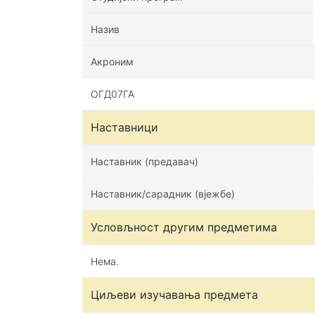
Назив
Акроним
ОГД07ГА
Наставници
Наставник (предавач)
Наставник/сарадник (вјежбе)
Условљност другим предметима
Нема.
Циљеви изучавања предмета