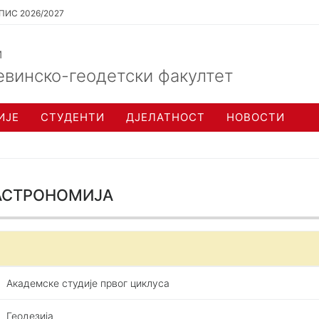
ПИС 2026/2027
и
евинско-геодетски факултет
ИЈЕ
СТУДЕНТИ
ДЈЕЛАТНОСТ
НОВОСТИ
астрономија
Академске студије првог циклуса
Геодезија