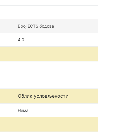
Број ECTS бодова
4.0
Облик условљености
Нема.