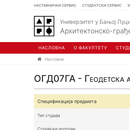
НАСТАВНИЧКИ СЕРВИС
СТУДЕНТСКИ СЕРВИС
У
Универзитет у Бањој Луц
Архитектонско-грађ
НАСЛОВНА
О ФАКУЛТЕТУ
СТУД
Насловна
ОГД07ГА - Геодетска 
Спецификација предмета
Тип студија
Студијски програм