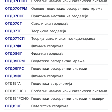
ОГД07ГНСС
Глобални навигациони сателитски системи
ОГД07ОГРМ
Основе геодетских референтних мрежа
ОГД07ПНГ
Практична настава из геодезије
ОГД07СГ
Сателитска геодезија
ОГД07ТГ
Теоријска геодезија
ОГД07ТСП
Теорија сателитског позиционирања
ОГД07ФГ
Физичка геодезија
ОГД08ФГ
Физичка геодезија
ОГД09ГРМ
Геодетске референтне мреже
ОГД09ГРС
Геодетски референтни системи
ОГД09ФГ
Физичка геодезија
ОГД19ГА
Геодетска астрономија
ОГД19ГНСС
Глобални навигациони сателитски системи
ОГД19ГРСИО
Геодетски референтни системи и оквири
ОГД19СГ
Сателитска геодезија