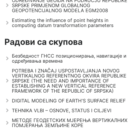
ODREĐIVANJE GEOIDA NA PODRUČJU REPUBLIKE
SRPSKE PRIMJENOM GLOBALNOG
GEOPOTENCIJALNOG MODELA EGM2008
Estimating the influence of point heights in
computing datum transformation parameters
Радови са скупова
Безбедност ГНСС позиционирања, навигације и
одређивања времена
POTREBA I ZNAČAJ USPOSTAVLJANJA NOVOG
VERTIKALNOG REFERENTNOG OKVIRA REPUBLIKE
SRPSKE (THE NEED AND IMPORTANCE OF
ESTABLISHING A NEW VERTICAL REFERENCE
FRAMEWORK OF THE REPUBLIC OF SRPSKA)
DIGITAL MODELING OF EARTH'S SURFACE RELIEF
TEHNIKA VLBI – OSNOVE, STATUS I CILJEVI
МЕТОДЕ ГЕОДЕТСКИХ МЈЕРЕЊА ВЕРТИКАЛНИХ
ПОМЈЕРАЊА ЗЕМЉИНЕ КОРЕ