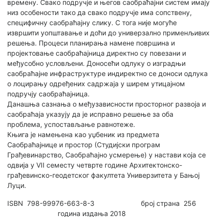
времену. Свако подручје и његов саобраћајни систем имају
низ особености тако да свако подручје има сопствену,
специфичну саобраћајну слику. С тога није могуће
извршити уопштавање и доћи до универзално применљивих
решења. Процеси планирања намене површина и
пројектовање саобраћајница директно су повезани и
међусобно условљени. Доносећи одлуку о изградњи
саобраћајне инфраструктуре индиректно се доноси одлука
о лоцирању одређених садржаја у ширем утицајном
подручју саобраћајница.
Данашња сазнања о међузависности просторног развоја и
саобраћаја указују да је исправно решење за оба
проблема, успостављање равнотеже.
Књига је намењена као уџбеник из предмета
Саобраћајнице и простор (Студијски програм
Грађевинарство, Саобраћајно усмерење) у настави која се
одвија у VII семесту четврте године Архитектонско-
грађевинско-геодетског факултета Универзитета у Бањој
Луци.
ISBN 798-99976-663-8-3 број страна 256
година издања 2018