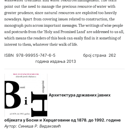
wastewater treatment
and
water resources management
.
The
texts
point
out
the
need
to
manage
the
precious
resource of water
with
greater
prudence
,
since
natural
resources
are
exploited too heavily
nowadays
.
Apart
from
covering
issues
related to construction, the
monograph puts across important messages. The writings of wise people
and postcards from the ‘Holy and Promised Land’ are addressed to us all,
which means the readers of this book can easily find in it something of
interest to them, whatever their walk of life.
ISBN 978-99955-747-6-5 број страна 262
година издања 2013
Архитектура државних јавних
објеката у Босни и Херцеговини од 1878. до 1992. године
Аутор: Синиша Р. Видаковић