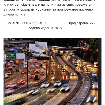
или су се појављивали на испитима из ових предмета и
аутори их сматрају корисним за припремање писменог
дијела испита.
ISBN 978-99976-663-9-0 број страна 272
година издања 2018