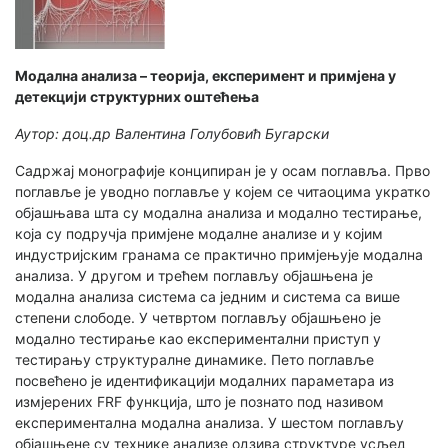
Модална анализа – теорија, експеримент и примјена у
детекцији структурних оштећења
Аутор: доц.др Валентина Голубовић Бугарски
Садржај монографије конципиран је у осам поглавља. Прво
поглавље је уводно поглавље у којем се читаоцима укратко
објашњава шта су модална анализа и модално тестирање,
која су подручја примјене модалне анализе и у којим
индустријским гранама се практично примјењује модална
анализа. У другом и трећем поглављу објашњена је
модална анализа система са једним и система са више
степени слободе. У четвртом поглављу објашњено је
модално тестирање као експериментални приступ у
тестирању структуралне динамике. Пето поглавље
посвећено је идентификацији модалних параметара из
измјерених FRF функција, што је познато под називом
експериментална модална анализа. У шестом поглављу
објашњене су технике анализе одзива структуре усљед