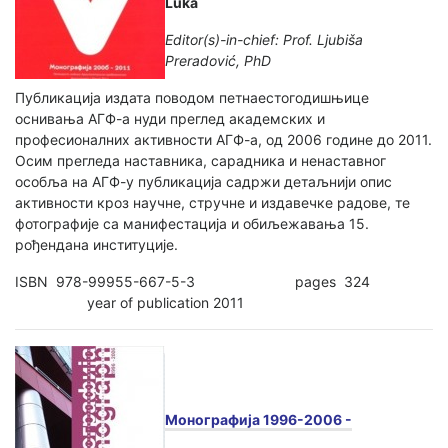
Luka
Editor(s)-in-chief: Prof. Ljubiša
Preradović, PhD
Публикација издата поводом петнаестогодишњице
оснивања АГФ-а нуди преглед академских и
професионалних активности АГФ-а, од 2006 године до 2011.
Осим прегледа наставника, сарадника и ненаставног
особља на АГФ-у публикација садржи детаљнији опис
активности кроз научне, стручне и издавечке радове, те
фотографије са манифестација и обиљежавања 15.
рођендана институције.
ISBN 978-99955-667-5-3 pages 324
year of publication 2011
Монографија 1996-2006 -