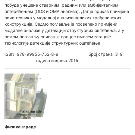
побуде унешене стварним, радним или амбијенталним
оптерећењем (ODS и ОМА анализа). Дат је приказ примјене
ових техника у модалној анализи великих грађевинских
конструкција. Седмо поглавље је посвећено примјени
модалне анализе у детекцији структурних оштећења, а у
осмом поглављу описан је процес имплементације
технологије детекције структурних оштећења.
ISBN 978-99955-752-8-9 број страна 319
година издања 2015
Физика зграде