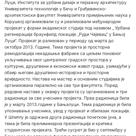
Луци, Института за урбани дизајн и пејзажну архитектуру
Универзитета технологије у Бечу и Грађевинско-
архитектонски факултет Универзитета примјењених наука у
Корушкој организовали су и реализовали међународни
пројекат у форми академског студија под називом „ Урбана
регенерација браунфилд локације „Руди Чајевац“ у Бањој
Луци“. Пројекат је рализован у периоду од марта до
октобра 2013. Године. Тема пројекта је просторна
ремоделација некадашње фабрике са циљем поновног
укључивања овог централног градског простора у
културни, друштвени и економски живот града, узимајући у
обзир његове друштвено-историјске и просторне
вриједносто. Настава на мастер и основним студијама је
организована паралелно на све три факултета. Поред
редовне наставе у оквиру пројекта су организоване и три
радионице за све учеснике пројекта. Прва радионица била
је у марту 2013.године у Бањалуци. Тема радионице је била
упознавање учесника, увод у пројекат и обилазак локације.
У Шпитлу је одржана друга радионица почетком јуна, а
тема је била прелиминарна презентација и критика
студентских пројеката. Трећи сусрет је био у септембру у