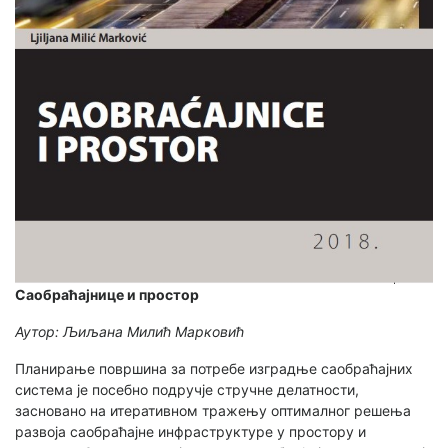
Саобраћајнице и простор
Аутор: Љиљана Милић Марковић
Планирање површина за потребе изградње саобраћајних
система је посебно подручје стручне делатности,
засновано на итеративном тражењу оптималног решења
развоја саобраћајне инфраструктуре у простору и