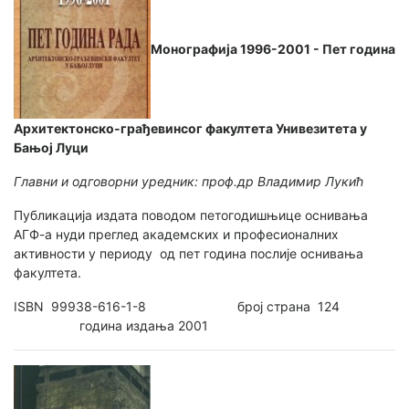
Монографија 1996-2001 - Пет година
Архитектонско-грађевинсог факултета Унивезитета у
Бањој Луци
Главни и одговорни уредник: проф.др Владимир Лукић
Публикација издата поводом петогодишњице оснивања
АГФ-а нуди преглед академских и професионалних
активности у периоду од пет година послије оснивања
факултета.
ISBN 99938-616-1-8 број страна 124
година издања 2001