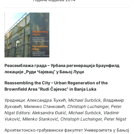
Реасемблажа града – Урбана регенерација браунфилд
локације „Руди Чајевац“ у Бањој Луци
Reassembling the City – Urban Regeneration of the
Brownfield Area “Rudi Čajevac” in Banja Luka
Уредници: Александра Ђукић, Michael Surböck, Владимир
Вуковић, Миленко Станковић, Christoph Luchsinger, Peter
Nigst
Еditors: Aleksandra Đukić, Michael Surböck, Vladimir
Vuković, Milenko Stanković, Christoph Luchsinger, Peter Nigst
Архитектонско-грађевински факултет Универзитета у Бањој