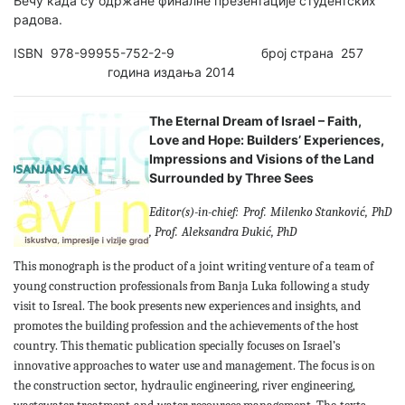
Бечу када су одржане финалне презентације студентских
радова.
ISBN 978-99955-752-2-9 број страна 257
година издања 2014
The Eternal Dream of Israel – Faith,
Love and Hope: Builders’ Experiences,
Impressions and Visions of the Land
Surrounded by Three Sees
Editor(s)-in-chief
:
Prof.
Milenko Stanković
,
PhD
,
Prof.
Aleksandra Đukić, PhD
This monograph is the product of a joint writing venture of a team of
young construction professionals from Banja Luka following a study
visit to Isreal. The book presents new experiences and insights, and
promotes the building profession and the achievements of the host
country. This thematic publication specially focuses on Israel’s
innovative approaches to water use and management. The focus is on
the construction sector,
hydraulic engineering
,
river engineering
,