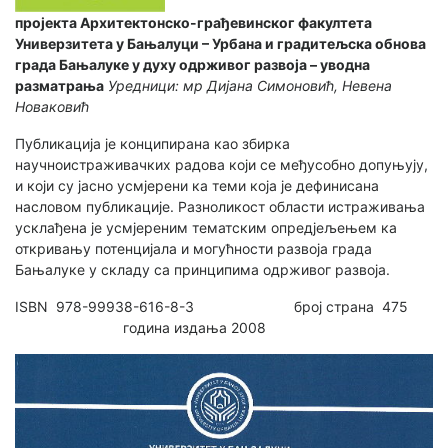
пројекта Архитектонско-грађевинског факултета
Универзитета у Бањалуци – Урбана и градитељска обнова
града Бањалуке у духу одрживог развоја – уводна
разматрања
Уредници: мр Дијана Симоновић, Невена
Новаковић
Публикација је конципирана као збирка
научноистраживачких радова који се међусобно допуњују,
и који су јасно усмјерени ка теми која је дефинисана
насловом публикације. Разноликост области истраживања
усклађена је усмјереним тематским опредјељењем ка
откривању потенцијала и могућности развоја града
Бањалуке у складу са принципима одрживог развоја.
ISBN 978-99938-616-8-3 број страна 475
година издања 2008