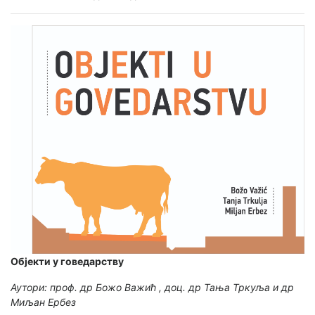
Објекти у говедарству
Аутори: проф. др Божо Важић , доц. др Тања Тркуља и др
Миљан Ербез