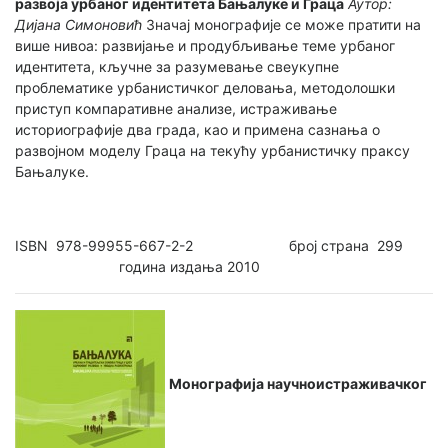
развоја урбаног идентитета Бањалуке и Граца
Аутор:
Дијана Симоновић
Значај монографије се може пратити на
више нивоа: развијање и продубљивање теме урбаног
идентитета, кључне за разумевање свеукупне
проблематике урбанистичког деловања, методолошки
приступ компаративне анализе, истраживање
историографије два града, као и примена сазнања о
развојном моделу Граца на текућу урбанистичку праксу
Бањалуке.
ISBN 978-99955-667-2-2 број страна 299
година издања 2010
Монографија научноистраживачког