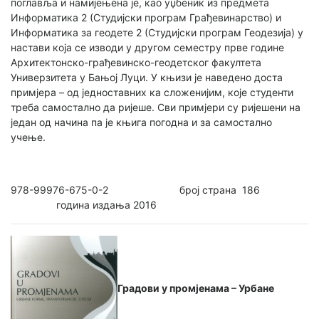
поглавља и намијењена је, као уџбеник из предмета
Информатика 2 (Студијски програм Грађевинарство) и
Информатика за геодете 2 (Студијски програм Геодезија) у
настави која се изводи у другом семестру прве године
Архитектонско-грађевинско-геодетског факултета
Универзитета у Бањој Луци. У књизи је наведено доста
примјера – од једноставних ка сложенијим, које студенти
треба самостално да ријеше. Сви примјери су ријешени на
један од начина па је књига погодна и за самостално
учење.
978-99976-675-0-2 број страна 186
година издања 2016
Градови у промјенама – Урбане