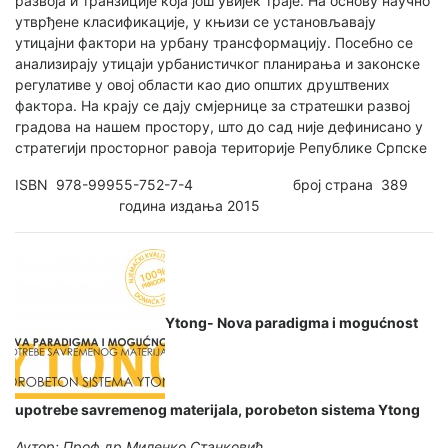
развоја и транзиције која још увијек траје. На основу научно
утврђене класификације, у књизи се установљавају
утицајни фактори на урбану трансформацију. Посебно се
анализирају утицаји урбанистичког планирања и законске
регулативе у овој области као дио општих друштвених
фактора. На крају се дају смјернице за стратешки развој
градова на нашем простору, што до сад није дефинисано у
стратегији просторног равоја територије Републике Српске
ISBN 978-99955-752-7-4 број страна 389
година издања 2015
Ytong- Nova paradigma i mogućnost
upotrebe savremenog materijala, porobeton sistema Ytong
Аутор: Проф.др Миленко Станковић