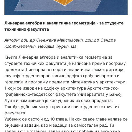
Линеарна алгебра и аналитичка геометрија - за студенте
техничких факултета
Аутори: доц.др Сњежана Максимовић, доц.др Сандра
Косић-Јеремић, Небојша Ђурић, ма
Књига Линеарна алгебра и аналитичка геометрија за
студенте техничких факултета је написана према програму
предмета Линеарна алгебра и аналитичка геометрија који
слушају студенти прве године одсјека грађевинарство и
геодезија и програму предмета Математика у архитектури
1 који се изводи на одсјеку архитектура Архитектонско-
грађевинско-геодетског факултета Универзитета у Бањој
Луци и намијењена је као уџбеник из ових предмета.
Такође, уџбеник могу користити сви студенти техничких
факултета.
Уџбеник се састоји од 10 глава. Након сваке главе налазе се
ријешени задаци, као и задаци за самосталан рад. Ти
задаци су, углавном, задаци који су рађени на вјежбама