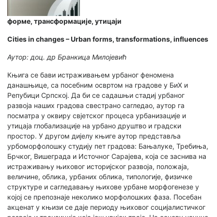
форме, трансформације, утицаји
Cities in changes – Urban forms, transformations, influences
Аутор: доц. др Бранкица Милојевић
Књига се бави истраживањем урбаног феномена
данашњице, са посебним освртом на градове у БиХ и
Репубици Српској. Да би се садашњи стадиј урбаног
развоја наших градова свестрано сагледао, аутор га
посматра у оквиру свјетског процеса урбанизације и
утицаја глобализације на урбано друштво и градски
простор. У другом дијелу књиге аутор представља
урбоморфолошку студију пет градова: Бањалуке, Требиња,
Брчког, Вишеграда и Источног Сарајева, која се заснива на
истраживању њиховог историјског развоја, положаја,
величине, облика, урбаних облика, типологије, физичке
структуре и сагледавању њихове урбане морфогенезе у
којој се препознаје неколико морфолошких фаза. Посебан
акценат у књизи се даје периоду њиховог социјалистичког