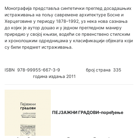
Монографија представља синтетички преглед досадашњих
истраживања на пољу савремене архитектуре Босне и
Херцеговине у периоду 1878–1992, уз нека нова сазнања
до којих је аутор дошао и у једном прегледном маниру
приредио у својој књизи, водећи се првенствено стилским
и хронолошким одредницама у класификацији објеката који
су били предмет истраживања.
ISBN 978-99955-667-3-9 број страна 335
година издања 2011
ПЕЈЗАЖНИ ГРАДОВИ–поређење