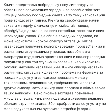
Књига представља добродошлу нову литературу из
области пољопривредних зграда. Ово посебно због тога
што је у региону посљедња књига на ту тему написана још
прије тридесетак година. Књига на свеобухватан начин
захвата материју физиологије и смјештаја говеда,
обрађујући је детаљно, са свих потребних аспеката и свих
неопходних углова. Даје обиље вриједних података, па
може користити широком спектру читалаца. Бит ће
изванредан приручник пољопривредним произвођачима и
различитим стручњацима у пракси, незаобилазна
литература студентима архитектонских и пољопривредних
факултета у сва три ступња школовања, као и користан
рукопис њиховим наставницима. Књига описује настанак
различитих ситуација и дневних проблема на фармама за
говеда и даје упуте за њихово превазилажење у
технолошком, физиолошком, грађевинском и сваком
другом смислу. Зато је књигу овог профила и обима веома
тешко написати. Њено писање захтијева познавање
мноштва специјализираних података и суверено владање
обиљем стручних знања. Због храбрости да се упусте у не
мали подухват њеним ауторима потребно је одати