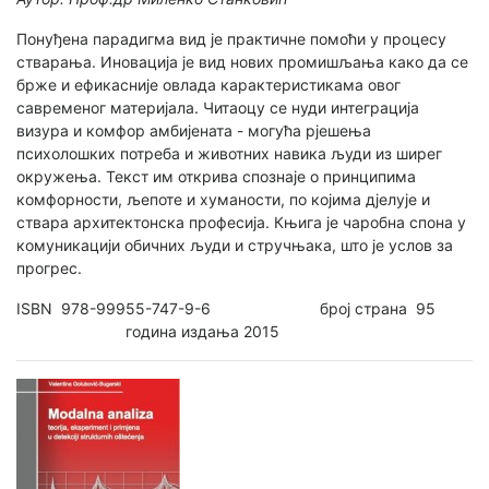
Понуђена парадигма вид је практичне помоћи у процесу
стварања. Иновација је вид нових промишљања како да се
брже и ефикасније овлада карактеристикама овог
савременог материјала. Читаоцу се нуди интеграција
визура и комфор амбијената - могућа рјешења
психолошких потреба и животних навика људи из ширег
окружења. Текст им открива спознаје о принципима
комфорности, љепоте и хуманости, по којима дјелује и
ствара архитектонска професија. Књига је чаробна спона у
комуникацији обичних људи и стручњака, што је услов за
прогрес.
ISBN 978-99955-747-9-6 број страна 95
година издања 2015