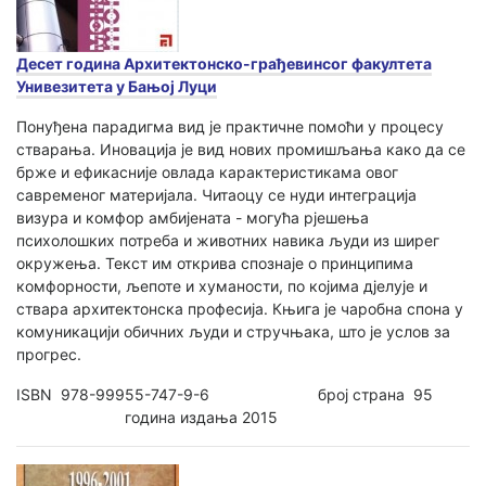
Десет година Архитектонско-грађевинсог факултета
Унивезитета у Бањој Луци
Понуђена парадигма вид је практичне помоћи у процесу
стварања. Иновација је вид нових промишљања како да се
брже и ефикасније овлада карактеристикама овог
савременог материјала. Читаоцу се нуди интеграција
визура и комфор амбијената - могућа рјешења
психолошких потреба и животних навика људи из ширег
окружења. Текст им открива спознаје о принципима
комфорности, љепоте и хуманости, по којима дјелује и
ствара архитектонска професија. Књига је чаробна спона у
комуникацији обичних људи и стручњака, што је услов за
прогрес.
ISBN 978-99955-747-9-6 број страна 95
година издања 2015