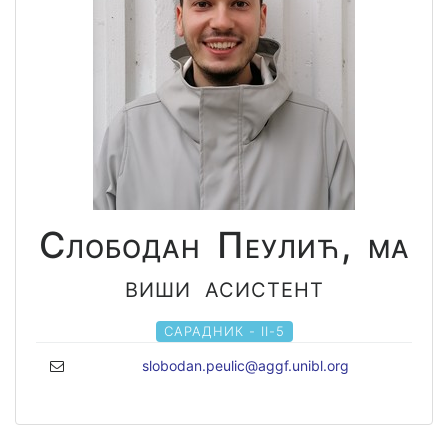
Слободан Пеулић, ма
виши асистент
САРАДНИК - II-5
slobodan.peulic@aggf.unibl.org