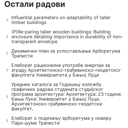
Остали радови
Influential parameters on adaptability of taller
timber buildings
(P)Re-paring taller wooden buildings: Building
enclosure detailing importance in durability of non-
transparent envelope
Динамички план за успостављање Арборетума
Траписти
Елаборат рационалне употребе енергије за
зграду Архитектонско-грађевинско-геодетског
факултета Универзитета у Бањој Луци
Уредник каталога за Годишњу изложбу
графичких радова студената студијског
програма архитектура: Архитектура: 23 године.
Бања Лука: Универзитет у Бањој Луци,
Архитектонско-грађевинско-геодетски
факултет,
Елаборат о подизању арборетума у оквиру
Парк-шуме Траписти