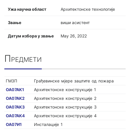
Ужа научна област
Архитектонске технологије
Звање
виши асистент
Датум избора у звање
May 26, 2022
Предмети
ГМЗП
Грађевинске мјере заштите од пожара
ОА07АК1
Архитектонске конструкције 1
ОА07АК2
Архитектонске конструкције 2
ОА07АК3
Архитектонске конструкције 3
ОА07АК4
Архитектонске конструкције 4
ОА07И1
Инсталације 1