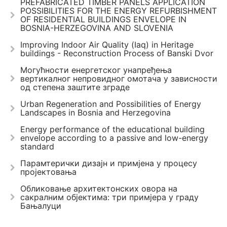
PREFABRICATED TIMBER PANELS APPLICATION
POSSIBILITIES FOR THE ENERGY REFURBISHMENT
OF RESIDENTIAL BUILDINGS ENVELOPE IN
BOSNIA-HERZEGOVINA AND SLOVENIA
Improving Indoor Air Quality (Iaq) in Heritage
buildings - Reconstruction Process of Banski Dvor
Могућности енергетског унапређења
вертикалног непровидног омотача у зависности
од степена заштите зграде
Urban Regeneration and Possibilities of Energy
Landscapes in Bosnia and Herzegovina
Energy performance of the educational building
envelope according to a passive and low-energy
standard
Парамтерички дизајн и примјена у процесу
пројектовања
Обликовање архитектонских овора на
сакралним објектима: три примјера у граду
Бањалуци