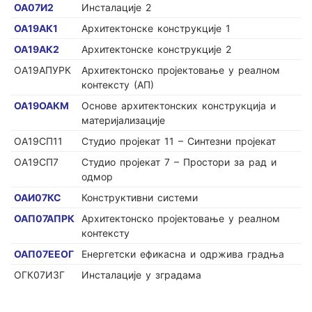
ОА07И2
Инсталације 2
ОА19АК1
Архитектонске конструкције 1
ОА19АК2
Архитектонске конструкције 2
ОА19АПУРК
Архитектонско пројектовање у реалном
контексту (АП)
ОА19ОАКМ
Основе архитектонских конструкција и
материјализације
ОА19СП11
Студио пројекат 11 – Синтезни пројекат
ОА19СП7
Студио пројекат 7 – Простори за рад и
одмор
ОАИ07КС
Конструктивни системи
ОАП07АПРК
Архитектонско пројектовање у реалном
контексту
ОАП07ЕЕОГ
Енергетски ефикасна и одржива градња
ОГК07ИЗГ
Инсталације у зградама