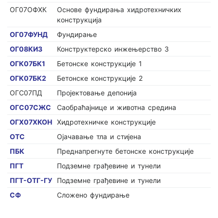
ОГ07ОФХК
Основе фундирања хидротехничких
конструкција
ОГ07ФУНД
Фундирање
ОГ08КИ3
Конструктерско инжењерство 3
ОГК07БК1
Бетонске конструкције 1
ОГК07БК2
Бетонске конструкције 2
ОГС07ПД
Пројектовање депонија
ОГС07СЖС
Саобраћајнице и животна средина
ОГХ07ХКОН
Хидротехничке конструкције
ОТС
Ојачавање тла и стијена
ПБК
Преднапрегнуте бетонске конструкције
ПГТ
Подземне грађевине и тунели
ПГТ-ОТГ-ГУ
Подземне грађевине и тунели
СФ
Сложено фундирање