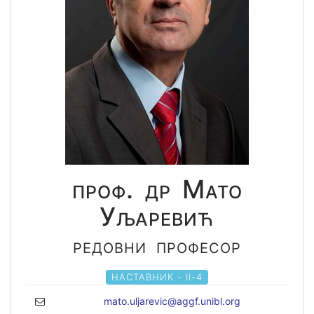
проф. др Мато
Уљаревић
редовни професор
НАСТАВНИК - II-4
mato.uljarevic@aggf.unibl.org