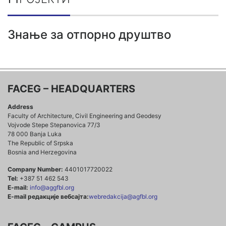
Знање за отпорно друштво
FACEG – HEADQUARTERS
Address
Faculty of Architecture, Civil Engineering and Geodesy
Vojvode Stepe Stepanovica 77/3
78 000 Banja Luka
The Republic of Srpska
Bosnia and Herzegovina
Company Number:
4401017720022
Tel:
+387 51 462 543
E-mail:
info@aggfbl.org
E-mail редакције вебсајта:
webredakcija@agfbl.org