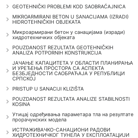
GEOTEHNIČKI PROBLEMI KOD SAOBRAĆAJNICA
MIKROARMIRANI BETON U SANACIJAMA (IZRADI)
HIDROTEHNIČKIH OBJEKATA
Микроармирани бетон у санацијама (изради)
хидротехничких објеката
POUZDANOST REZULTATA GEOTEHNIČKIH
ANALIZA POTPORNIH KONSTRUKCIJA
ЈАЧАЊЕ КАПАЦИТЕТА У ОБЛАСТИ ПЛАНИРАЊА
И УРЕЂЕЊА ПРОСТОРА СА АСПЕКТА
БЕЗБЈЕДНОСТИ САОБРАЋАЈА У РЕПУБЛИЦИ
СРПСКОЈ
PRISTUP U SANACIJI KLIZIŠTA
POUZDANOST REZULTATA ANALIZE STABILNOSTI
KOSINA
Утицај одређивања параметара тла на резултате
прорачунских модела
ИСТРАЖИВАЧКО-САНАЦИОНИ РАДОВИ
ХИДРОТЕХНИЧКОГ ТУНЕЛА У ЕКСПЛОАТАЦИЈИ