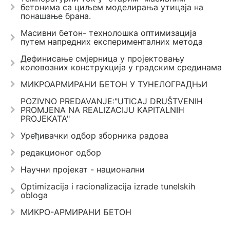
бетонима са циљем моделирања утицаја на
понашање брана.
Масивни бетон- технолошка оптимизација
путем напредних експерименталних метода
Дефинисање смјерница у пројектовању
коловозних конструкција у градским срединама
МИКРОАРМИРАНИ БЕТОН У ТУНЕЛОГРАДЊИ
POZIVNO PREDAVANJE:"UTICAJ DRUŠTVENIH
PROMJENA NA REALIZACIJU KAPITALNIH
PROJEKATA"
Уређивачки одбор зборника радова
редакционог одбор
Научни пројекат - национални
Optimizacija i racionalizacija izrade tunelskih
obloga
МИКРО-АРМИРАНИ БЕТОН