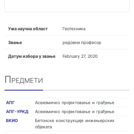
Ужа научна област
Геотехника
Звање
редовни професор
Датум избора у звање
February 27, 2020
Предмети
АПГ
Асеизмичко пројектовање и грађење
АПГ-УРКД
Асеизмичко пројектовање и грађење
БКИО
Бетонске конструкције инжењерских
објеката