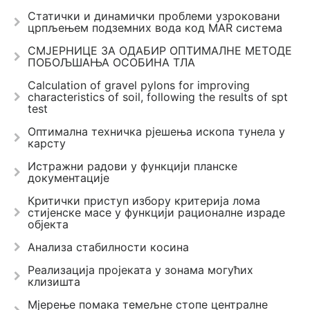
Статички и динамички проблеми узроковани
црпљењем подземних вода код MAR система
СМЈЕРНИЦЕ ЗА ОДАБИР ОПТИМАЛНЕ МЕТОДЕ
ПОБОЉШАЊА ОСОБИНА ТЛА
Calculation of gravel pylons for improving
characteristics of soil, following the results of spt
test
Оптимална техничка рјешења ископа тунела у
карсту
Истражни радови у функцији планске
документације
Критички приступ избору критерија лома
стијенске масе у функцији рационалне израде
објекта
Анализа стабилности косина
Реализација пројеката у зонама могућих
клизишта
Мјерење помака темељне стопе централне