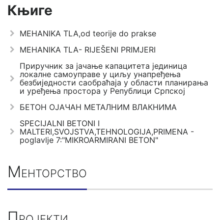
Књиге
MEHANIKA TLA,od teorije do prakse
MEHANIKA TLA- RIJEŠENI PRIMJERI
Приручник за јачање капацитета јединица
локалне самоуправе у циљу унапређења
безбиједности саобраћаја у области планирања
и уређења простора у Републици Српској
БЕТОН ОЈАЧАН МЕТАЛНИМ ВЛАКНИМА
SPECIJALNI BETONI I
MALTERI,SVOJSTVA,TEHNOLOGIJA,PRIMENA -
poglavlje 7:"MIKROARMIRANI BETON"
Менторство
Пројекти