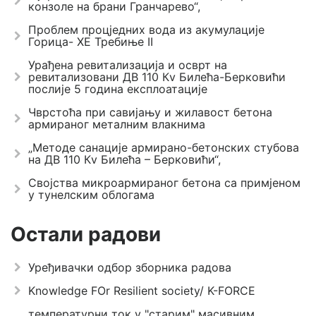
конзоле на брани Гранчарево“,
Проблем процједних вода из акумулације
Горица- ХЕ Требиње II
Урађена ревитализација и осврт на
ревитализовани ДВ 110 Кv Билећа-Берковићи
послије 5 година експлоатације
Чврстоћа при савијању и жилавост бетона
армираног металним влакнима
„Методе санације армирано-бетонских стубова
на ДВ 110 Кv Билећа – Берковићи“,
Својства микроармираног бетона са примјеном
у тунелским облогама
Остали радови
Уређивачки одбор зборника радова
Knowledge FOr Resilient society/ K-FORCE
температурни ток у "старим" масивним