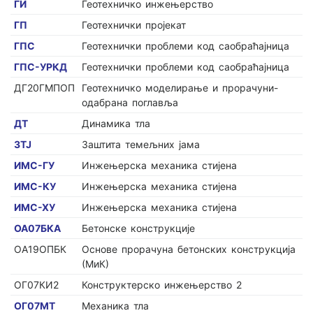
ГИ
Геотехничко инжењерство
ГП
Геотехнички пројекат
ГПС
Геотехнички проблеми код саобраћајница
ГПС-УРКД
Геотехнички проблеми код саобраћајница
ДГ20ГМПОП
Геотехничко моделирање и прорачуни-
одабрана поглавља
ДТ
Динамика тла
ЗТЈ
Заштита темељних јама
ИМС-ГУ
Инжењерска механика стијена
ИМС-КУ
Инжењерска механика стијена
ИМС-ХУ
Инжењерска механика стијена
ОА07БКА
Бетонске конструкције
ОА19ОПБК
Основе прорачуна бетонских конструкција
(МиК)
ОГ07КИ2
Конструктерско инжењерство 2
ОГ07МТ
Механика тла