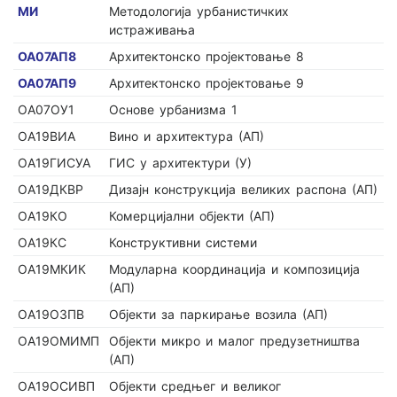
МИ
Методологија урбанистичких
истраживања
ОА07АП8
Архитектонско пројектовање 8
ОА07АП9
Архитектонско пројектовање 9
ОА07ОУ1
Основе урбанизма 1
ОА19ВИА
Вино и архитектура (АП)
ОА19ГИСУА
ГИС у архитектури (У)
ОА19ДКВР
Дизајн конструкција великих распона (АП)
ОА19КО
Комерцијални објекти (АП)
ОА19КС
Конструктивни системи
ОА19МКИК
Модуларна координација и композиција
(АП)
ОА19ОЗПВ
Објекти за паркирање возила (АП)
ОА19ОМИМП
Објекти микро и малог предузетништва
(АП)
ОА19ОСИВП
Објекти средњег и великог