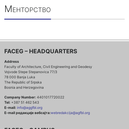
Менторство
FACEG – HEADQUARTERS
Address
Faculty of Architecture, Civil Engineering and Geodesy
Vojvode Stepe Stepanovica 77/3
78 000 Banja Luka
The Republic of Srpska
Bosnia and Herzegovina
Company Number:
4401017720022
Tel:
+387 51 462 543
E-mail:
info@aggfbl.org
E-mail редакције вебсајта:
webredakcija@agfbl.org