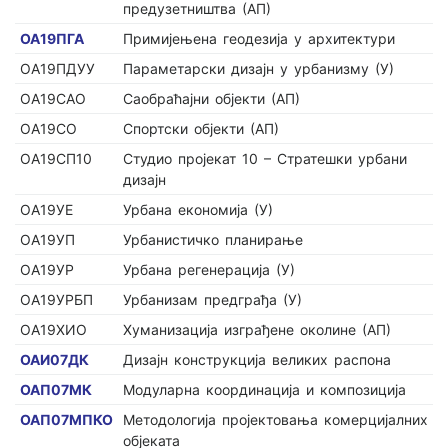
предузетништва (АП)
ОА19ПГА
Примијењена геодезија у архитектури
ОА19ПДУУ
Параметарски дизајн у урбанизму (У)
ОА19САО
Саобраћајни објекти (АП)
ОА19СО
Спортски објекти (АП)
ОА19СП10
Студио пројекат 10 – Стратешки урбани
дизајн
ОА19УЕ
Урбана економија (У)
ОА19УП
Урбанистичко планирање
ОА19УР
Урбана регенерација (У)
ОА19УРБП
Урбанизам предграђа (У)
ОА19ХИО
Хуманизација изграђене околине (АП)
ОАИ07ДК
Дизајн конструкција великих распона
ОАП07МК
Модуларна координација и композиција
ОАП07МПКО
Методологија пројектовања комерцијалних
објеката