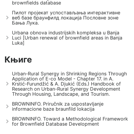
brownfields database
Пилот пројекат успостављања интерактивне
веб базе браунфилд локација Пословне зоне
Бања Лука.
Urbana obnova industrijskih kompleksa u Banja
Luci [Urban renewal of brownfield areas in Banja
Luka]
Књиге
Urban-Rural Synergy in Shrinking Regions Through
Application of E-co Model - Chapter 17. in A.
Krstić-Furundžić & A. Djukić (Eds.) Handbook of
Research on Urban-Rural Synergy Development
Through Housing, Landscape, and Tourism.
BROWNINFO. Priručnik za uspostavljanje
informacione baze braunfild lokacija
BROWNINFO. Toward a Methodological Framework
for Brownfield Database Development