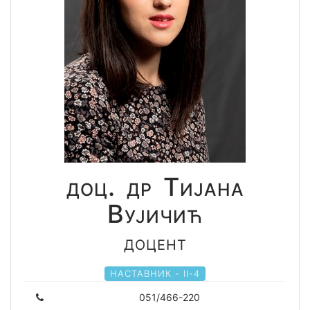
доц. др Тијана
Вујичић
доцент
НАСТАВНИК - II-4
051/466-220