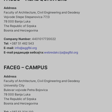
Address
Faculty of Architecture, Civil Engineering and Geodesy
Vojvode Stepe Stepanovica 77/3
78 000 Banja Luka
The Republic of Srpska
Bosnia and Herzegovina
Company Number:
4401017720022
Tel:
+387 51 462 543
E-mail:
info@aggfbl.org
E-mail редакције вебсајта:
webredakcija@agfbl.org
FACEG – CAMPUS
Address
Faculty of Architecture, Civil Engineering and Geodesy
University City
Bulevar vojvode Petra Bojovica
78 000 Banja Luka
The Republic of Srpska
Bosnia and Herzegovina
Tel:
+387 51 324 110