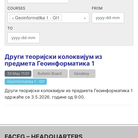
COURSES
FROM
×
Geoinformatika 1 - GI1
×
TO
Други теоријски колоквијум из
предмета Геоинформатика 1
30 May 11:01
Bulletin Board
Geodesy
Geoinformatika 1 - GI1
Други теоријски колоквијум из предмета Геоинформатика 1
одржаће се 3.5.2026. године од 9:00.
FACEG – HEADQUARTERS