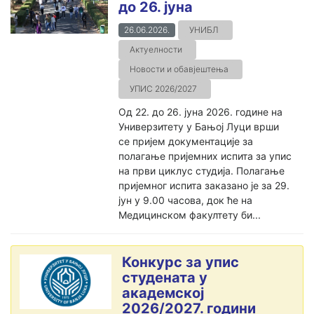
до 26. јуна
26.06.2026.
УНИБЛ
Актуелности
Новости и обавјештења
УПИС 2026/2027
Од 22. до 26. јуна 2026. године на
Универзитету у Бањој Луци врши
се пријем документације за
полагање пријемних испита за упис
на први циклус студија. Полагање
пријемног испита заказано је за 29.
јун у 9.00 часова, док ће на
Медицинском факултету би...
Конкурс за упис
студената у
академској
2026/2027. години