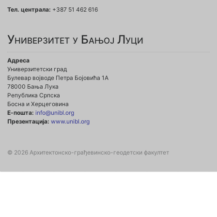
Тел. централа:
+387 51 462 616
Универзитет у Бањој Луци
Адреса
Универзитетски град
Булевар војводе Петра Бојовића 1А
78000 Бања Лука
Република Српска
Босна и Херцеговина
Е-пошта:
info@unibl.org
Презентација:
www.unibl.org
© 2026 Архитектонско-грађевинско-геодетски факултет