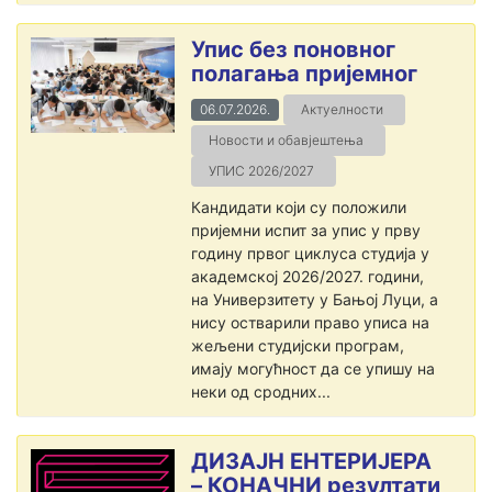
Упис без поновног
полагања пријемног
06.07.2026.
Актуелности
Новости и обавјештења
УПИС 2026/2027
Кандидати који су положили
пријемни испит за упис у прву
годину првог циклуса студија у
академској 2026/2027. години,
на Универзитету у Бањој Луци, а
нису остварили право уписа на
жељени студијски програм,
имају могућност да се упишу на
неки од сродних...
ДИЗАЈН ЕНТЕРИЈЕРА
– КОНАЧНИ резултати