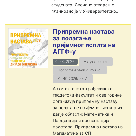
студената. Свечано отварање
планирано је у Универзитетско...
Припремна настава
за полагање
пријемног испита на
АГГФ-у
02.04.2026.
Актуелности
Новости и обавјештења
УПИС 2026/2027
Архитектонско-грађевинско-
геодетски факултет и ове године
организује припремну наставу
за полагање пријемног испита из
двије области: Математика и
Перцепција и презентација
простора. Припремна настава из
Математике за СП