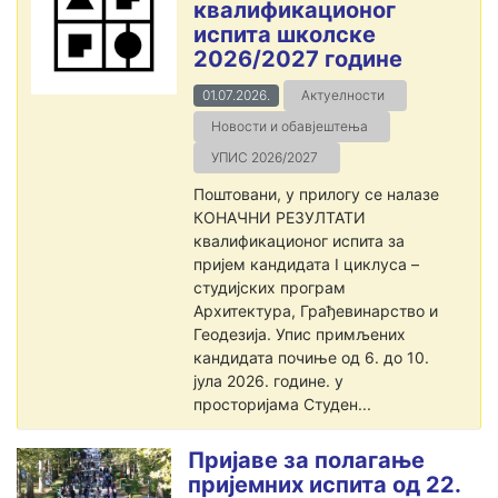
квалификационог
испита школске
2026/2027 године
01.07.2026.
Актуелности
Новости и обавјештења
УПИС 2026/2027
Поштовани, у прилогу се налазе
КОНАЧНИ РЕЗУЛТАТИ
квалификационог испита за
пријем кандидата I циклуса –
студијских програм
Архитектура, Грађевинарство и
Геодезија. Упис примљених
кандидата почиње од 6. до 10.
јула 2026. године. у
просторијама Студен...
Пријаве за полагање
пријемних испита од 22.