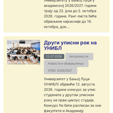
Универзитету у Бањој Луци у
академској 2026/2027. години
трају од 22. јуна до 2. октобра
2026. године. Ранг-листе биће
објављене најкасније до 16.
октобра, док...
Други уписни рок на
УНИБЛ
23.07.2026.
Актуелности
Новости и обавјештења
УПИС 2026/2027
Универзитет у Бањој Луци
(УНИБЛ) објавиће 12. августа
2026. године конкурс за упис
студената у другом уписном
року на први циклус студија.
Конкурс ће бити расписан за оне
факултете и Академију