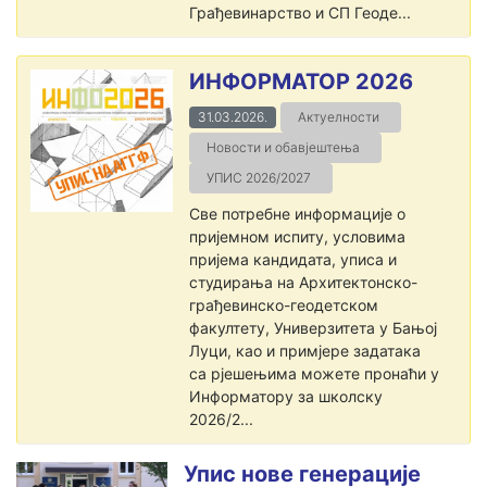
Грађевинарство и СП Геоде...
ИНФОРМАТОР 2026
31.03.2026.
Актуелности
Новости и обавјештења
УПИС 2026/2027
Све потребне информације о
пријемном испиту, условима
пријема кандидата, уписа и
студирања на Архитектонско-
грађевинско-геодетском
факултету, Универзитета у Бањој
Луци, као и примјере задатака
са рјешењима можете пронаћи у
Информатору за школску
2026/2...
Упис нове генерације