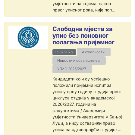
умјетности на којима, након
првог уписног рока, није поп...
Слободна мјеста за
упис без поновног
полагања пријемног
15.07.2026.
Актуелности
Новости и обавјештења
УПИС 2026/2027
Кандидати који су успјешно
положили пријемни испит за
упис у прву годину студија првог
циклуса студија у академској
2026/2027. години на
факултетима / Академији
умјетности Универзитета у Бањој
Луци, а нису остварили право
уписа на одговарајући студијск...