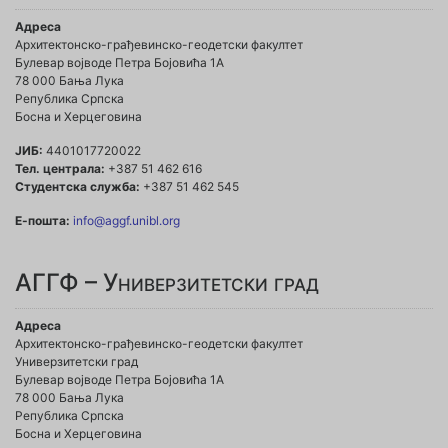
Адреса
Архитектонско-грађевинско-геодетски факултет
Булевар војводе Петра Бојовића 1A
78 000 Бања Лука
Република Српска
Босна и Херцеговина
ЈИБ:
4401017720022
Тел. централа:
+387 51 462 616
Студентска служба:
+387 51 462 545
Е-пошта:
info@aggf.unibl.org
АГГФ – Универзитетски град
Адреса
Архитектонско-грађевинско-геодетски факултет
Универзитетски град
Булевар војводе Петра Бојовића 1A
78 000 Бања Лука
Република Српска
Босна и Херцеговина