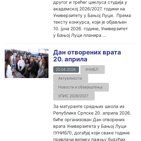
другог и трећег циклуса студија у
академској 2026/2027. години на
Универзитету у Бањој Луци. Према
тексту конкурса, који је објављен
10. јуна 2026. године, Универзитет
у Бањој Луци планира ...
Дан отворених врата
20. априла
20.04.2026.
УНИБЛ
Актуелности
Новости и обавјештења
УПИС 2026/2027
За матуранте средњих школа из
Републике Српске 20. априла 2026.
биће организован Дан отворених
врата Универзитета у Бањој Луци
(УНИБЛ), догађај који сваке године
привлачи велику пажњу будућих