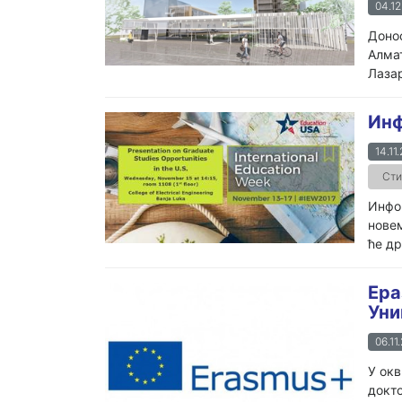
04.12
Донос
Алмат
Лазар
Инф
14.11.
Сти
Инфо
новем
ће др
Ера
Уни
06.11
У окв
докто