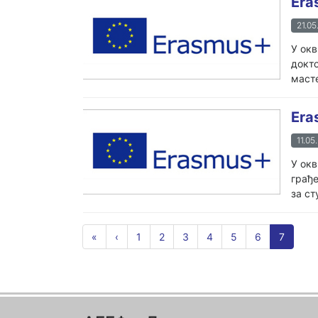
Era
21.05
У окв
докто
масте
Era
11.05
У окв
грађе
за ст
«
‹
1
2
3
4
5
6
7