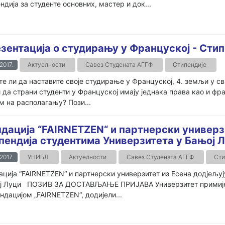
ндија за студенте основних, мастер и док...
зентација о студирању у Француској - Сти
.2017.
Актуелности
Савез Студената АГГФ
Стипендије
е ли да наставите своје студирање у Француској, 4. земљи у сви
 да страни студенти у Француској имају једнака права као и фра
м на располагању? Пози...
дација “FAIRNETZEN“ и партнерски универзи
пендија студентима Универзитета у Бањој 
.2017.
УНИБЛ
Актуелности
Савез Студената АГГФ
Сти
ција “FAIRNETZEN“ и партнерски универзитет из Есена додјељуј
ј Луци ПОЗИВ ЗА ДОСТАВЉАЊЕ ПРИЈАВА Универзитет примијење
ндацијом „FAIRNETZEN“, додијели...