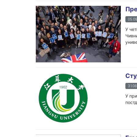
Пре
05.09
У чет
Чивни
униве
Сту
31.08
У при
постд