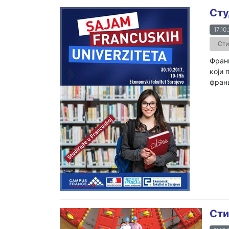
Сту
17.10
Сти
Франц
који 
франц
Сти