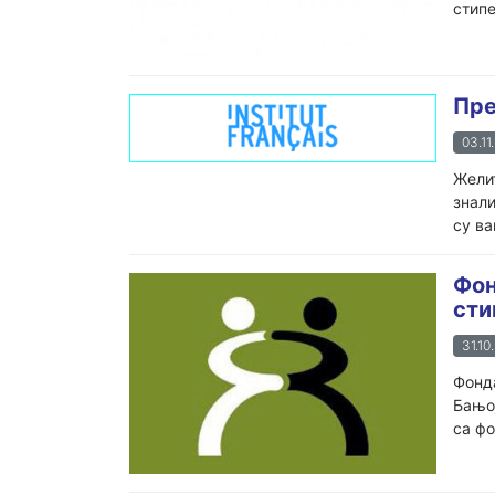
стипе
Пре
03.11
Желит
знали
су ва
Фон
сти
31.10
Фонда
Бањо
са фо