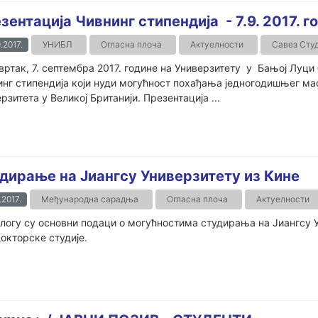
зентација Чивнинг стипендија - 7.9. 2017. г
.2017.
УНИБЛ
Огласна плоча
Актуелности
Савез Сту
вртак, 7. септембра 2017. године на Универзитету у Бањој Луц
нг стипендија који нуди могућност похађања једногодишњег ма
рзитета у Великој Британији. Презентација ...
дирање на Јиангсу Универзитету из Кине
.2017.
Међународна сарадња
Огласна плоча
Актуелности
логу су основни подаци о могућностима студирања на Јиангсу У
окторске студије.