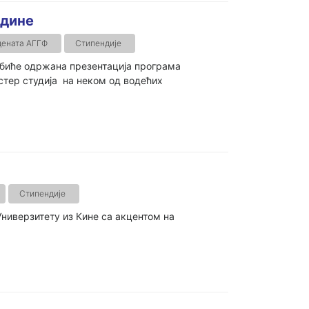
одине
дената АГГФ
Стипендије
и биће одржана презентација програма
стер студија на неком од водећих
Стипендије
ниверзитету из Кине са акцентом на