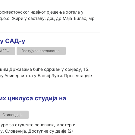
хитектонског идејног рјешења хотела у
д.о.о. Жири у саставу: доц др Маја Ђилас, мр
 у САД-у
 АГГФ
Гостујућа предавања
им Државама биће одржан у сриједу, 15.
ту Универзитета у Бањој Луци. Презентације
их циклуса студија на
Стипендије
урс за студенте основних, мастер и
, Словенија. Доступне су двије (2)