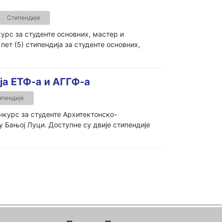
Стипендије
урс за студенте основних, мастер и
пет (5) стипендија за студенте основних,
ја ЕТФ-а и АГГФ-а
ипендије
нкурс за студенте Архитектонско-
у Бањој Луци. Доступне су двије стипендије