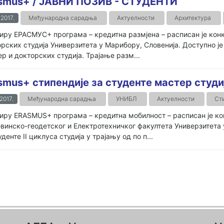
smus+ / ЈАВНИ ПОЗИВ - СТУДЕНТИ
.2017.
Међународна сарадња
Актуелности
Архитектура
иру ЕРАСМУС+ програма – кредитна размјена – расписан је конк
рских студија Универзитета у Марибору, Словенија. Доступно је 
р и докторских студија. Трајање разм...
smus+ стипендије за студенте мастер студи
.2017.
Међународна сарадња
УНИБЛ
Актуелности
Ст
иру ERASMUS+ програма – кредитна мобилност – расписан је ко
винско-геодетског и Електротехничког факултета Универзитета 
уденте II циклуса студија у трајању од по п...