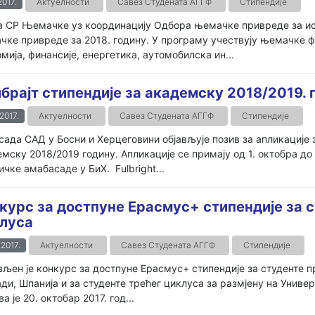
2017.
Актуелности
Савез Студената АГГФ
Стипендије
а СР Њемачке уз координацију Одбора њемачке привреде за ис
ке привреде за 2018. годину. У програму учествују њемачке фи
мија, финансије, енергетика, аутомобилска ин...
брајт стипендије за академску 2018/2019. 
.2017.
Актуелности
Савез Студената АГГФ
Стипендије
ада САД у Босни и Херцеговини објављује позив за апликације 
мску 2018/2019 годину. Апликације се примају од 1. октобра до
чке амабасаде у БиХ. Fulbright...
курс за достпуне Ерасмус+ стипендије за с
луса
.2017.
Актуелности
Савез Студената АГГФ
Стипендије
вљен је конкурс за достпуне Ерасмус+ стипендије за студенте п
ди, Шпанија и за студенте трећег циклуса за размјену на Униве
ва је 20. октобар 2017. год...