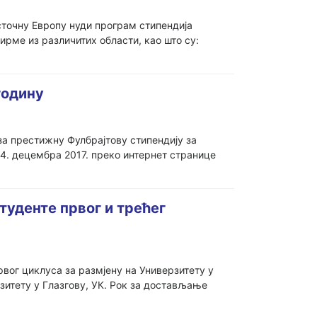
точну Европу нуди програм стипендија
рме из различитих области, као што су:
годину
за престижну Фулбрајтову стипендију за
 4. децембра 2017. преко интернет странице
туденте првог и трећег
рвог циклуса за размјену на Универзитету у
рзитету у Глазгову, УК. Рок за достављање