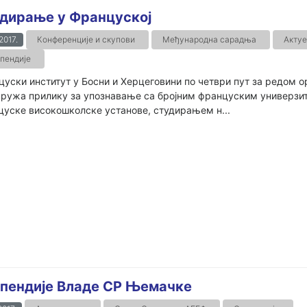
дирање у Француској
.2017.
Конференције и скупови
Међународна сарадња
Актуе
пендије
уски институт у Босни и Херцеговини по четври пут за редом о
пружа прилику за упознавање са бројним француским универзит
уске високошколске установе, студирањем н...
пендије Владе СР Њемачке