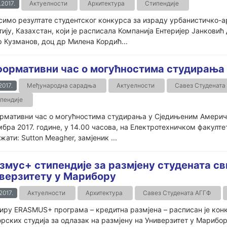
.2017.
Актуелности
Архитектура
Стипендије
имо резултате студентског конкурса за израду урбанистичко-ар
ију, Казахстан, који је расписала Компанија Ентеријер Јанковић 
 Кузманов, доц др Милена Кордић...
ормативни час о могућностима студирања
2017.
Међународна сарадња
Актуелности
Савез Студената
пендије
рмативни час о могућностима студирања у Сједињеним Америчк
бра 2017. године, у 14.00 часова, на Електротехничком факулте
жати: Sutton Meagher, замјеник ...
змус+ стипендије за размјену студената св
верзитету у Марибору
.2017.
Актуелности
Архитектура
Савез Студената АГГФ
иру ERASMUS+ програма – кредитна размјена – расписан је конк
рских студија за одлазак на размјену на Универзитет у Марибору