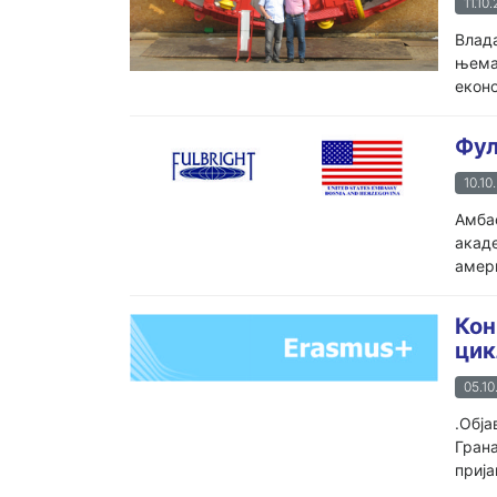
11.10.
Влад
њемач
еконо
Фул
10.10
Амбас
акаде
амери
Кон
цик
05.10
.Обја
Грана
прија