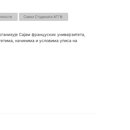
лности
Савез Студената АГГФ
рганизује Сајам француских универзитета,
етима, начинима и условима уписа на