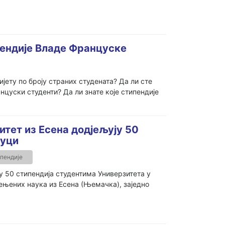
пендије Владе Француске
јету по броју страних студената? Да ли сте
нцуски студенти? Да ли знате које стипендије
тет из Есена додјељују 50
Луци
пендије
у 50 стипендија студентима Универзитета у
них наука из Есена (Њемачка), заједно