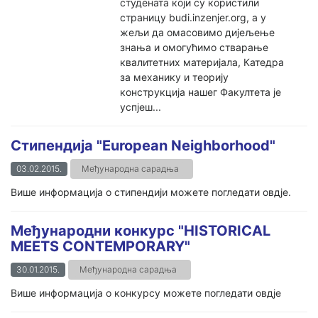
студената који су користили
страницу budi.inzenjer.org, а у
жељи да омасовимо дијељење
знања и омогућимо стварање
квалитетних материјала, Катедра
за механику и теорију
конструкција нашег Факултета је
успјеш...
Стипендија "European Neighborhood"
03.02.2015.
Међународна сарадња
Више информација о стипендији можете погледати овдје.
Међународни конкурс "HISTORICAL
MEETS CONTEMPORARY"
30.01.2015.
Међународна сарадња
Више информација о конкурсу можете погледати овдје