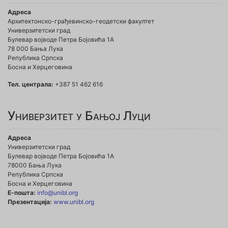
Адреса
Архитектонско-грађевинско-геодетски факултет
Универзитетски град
Булевар војводе Петра Бојовића 1A
78 000 Бања Лука
Република Српска
Босна и Херцеговина
Тел. централа:
+387 51 462 616
Универзитет у Бањој Луци
Адреса
Универзитетски град
Булевар војводе Петра Бојовића 1А
78000 Бања Лука
Република Српска
Босна и Херцеговина
Е-пошта:
info@unibl.org
Презентација:
www.unibl.org