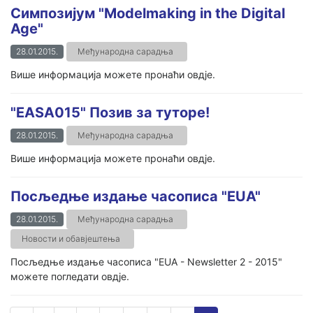
Симпозијум "Modelmaking in the Digital
Age"
28.01.2015.
Међународна сарадња
Више информација можете пронаћи овдје.
"EASA015" Позив за туторе!
28.01.2015.
Међународна сарадња
Више информација можете пронаћи овдје.
Посљедње издање часописа "EUA"
28.01.2015.
Међународна сарадња
Новости и обавјештења
Посљедње издање часописа "EUA - Newsletter 2 - 2015"
можете погледати овдје.