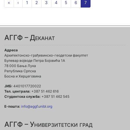
«
‹
1
2
3
4
5
6
7
АГГФ – Деканат
Адреса
Архитектонско-грађевинско-геодетски факултет
Булевар војводе Петра Бојовића 1A
78 000 Бања Лука
Република Српска
Босна и Херцеговина
ЈИБ:
4401017720022
Тел. централа:
+387 51 462 616
Студентска служба:
+387 51 462 545
Е-пошта:
info@aggf.unibl.org
АГГФ – Универзитетски град