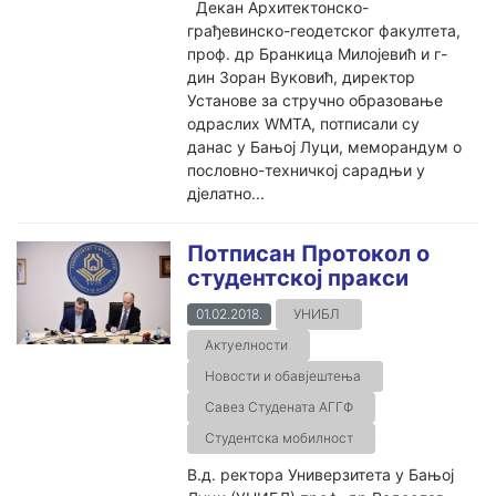
Декан Архитектонско-
грађевинско-геодетског факултета,
проф. др Бранкица Милојевић и г-
дин Зоран Вуковић, директор
Установе за стручно образовање
одраслих WМТА, потписали су
данас у Бањој Луци, меморандум о
пословно-техничкој сарадњи у
дјелатно...
Потписан Протокол о
студентској пракси
01.02.2018.
УНИБЛ
Актуелности
Новости и обавјештења
Савез Студената АГГФ
Студентска мобилност
В.д. ректора Универзитета у Бањој