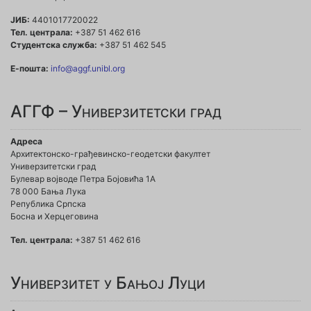
ЈИБ:
4401017720022
Тел. централа:
+387 51 462 616
Студентска служба:
+387 51 462 545
Е-пошта:
info@aggf.unibl.org
АГГФ – Универзитетски град
Адреса
Архитектонско-грађевинско-геодетски факултет
Универзитетски град
Булевар војводе Петра Бојовића 1A
78 000 Бања Лука
Република Српска
Босна и Херцеговина
Тел. централа:
+387 51 462 616
Универзитет у Бањој Луци