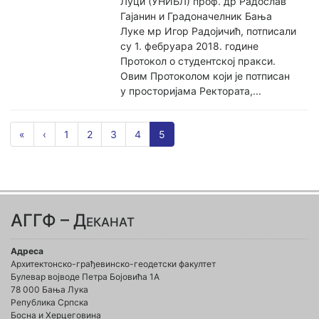
Луци (УНИБЛ) проф. др Радослав
Гајанин и Градоначелник Бања
Луке мр Игор Радојичић, потписали
су 1. фебруара 2018. године
Протокол о студентској пракси.
Овим Протоколом који је потписан
у просторијама Ректората,...
«
‹
1
2
3
4
5
АГГФ – Деканат
Адреса
Архитектонско-грађевинско-геодетски факултет
Булевар војводе Петра Бојовића 1A
78 000 Бања Лука
Република Српска
Босна и Херцеговина