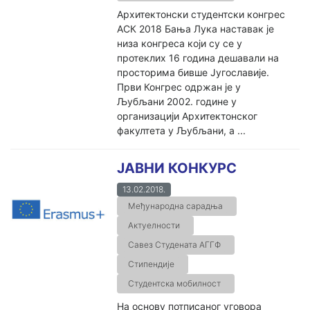
Архитектонски студентски конгрес
АСК 2018 Бања Лука наставак је
низа конгреса који су се у
протеклих 16 година дешавали на
просторима бивше Југославије.
Први Конгрес одржан је у
Љубљани 2002. године у
организацији Архитектонског
факултета у Љубљани, а ...
ЈАВНИ КОНКУРС
13.02.2018.
Међународна сарадња
Актуелности
Савез Студената АГГФ
Стипендије
Студентска мобилност
На основу потписаног уговора