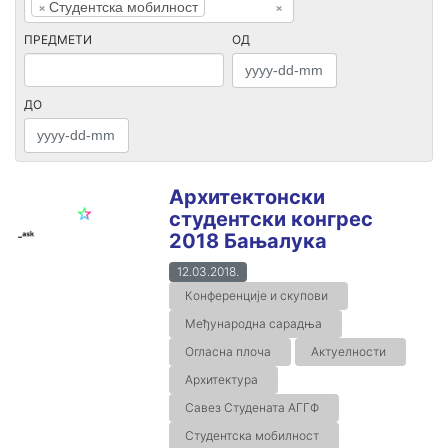
×
Студентска мобилност
×
ПРЕДМЕТИ
ОД
ДО
Архитектонски
студентски конгрес
2018 Бањалука
12.03.2018.
Конференције и скупови
Међународна сарадња
Огласна плоча
Актуелности
Архитектура
Савез Студената АГГФ
Студентска мобилност