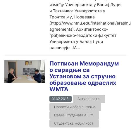
између Универзитета у Бањој Луци
и Техничког Универзитета у
Тронтхајму, Норвешка
(http://www.ntnu.edu/international/erasmu
agreements), Архитектонско-
грађевинско-геодетски факултет
Универизета у Бањој Луци
расписује: ЈА...
Потписан Меморандум
о сарадњи са
Установом за стручно
образовање одраслих
WМТА
01.02.2018.
Актуелности
Новости и обавјештења
Савез Студената АГГФ
Студентска мобилност