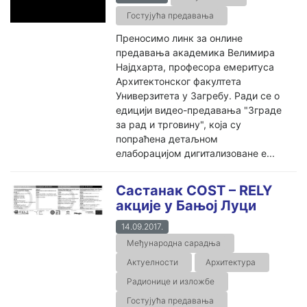
Гостујућа предавања
Преносимо линк за онлине
предавања академика Велимира
Најдхарта, професора емеритуса
Архитектонског факултета
Универзитета у Загребу. Ради се о
едицији видео-предавања "Зграде
за рад и трговину", која су
попраћена детаљном
елаборацијом дигитализоване е...
Састанак COST – RELY
акције у Бањој Луци
14.09.2017.
Међународна сарадња
Актуелности
Архитектура
Радионице и изложбе
Гостујућа предавања