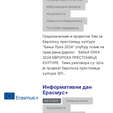
Међународни пројекти
Актуелности
Новости и обавјештења
Гостујућа предавања
Градоначелник и пројектни Тим за
Европску престоницу културе
"Бања Лука 2024" упућују позив на
први јавни дијалог: БАЊА ЛУКА
2024 ЕВРОПСКА ПРЕСТОНИЦА
КУЛТУРЕ Теме разговора су: Шта
је пројекат Европска престоница
културе (ЕП...
Информативни дан
Ерасмус+
03.11.2017.
Огласна плоча
Актуелности