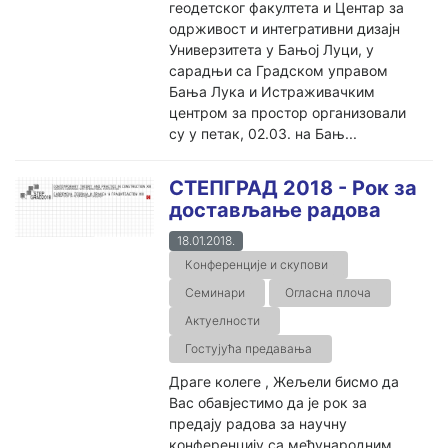
геодетског факултета и Центар за
одрживост и интегративни дизајн
Универзитета у Бањој Луци, у
сарадњи са Градском управом
Бања Лука и Истраживачким
центром за простор организовали
су у петак, 02.03. на Бањ...
СТЕПГРАД 2018 - Рок за
достављање радова
18.01.2018.
Конференције и скупови
Семинари
Огласна плоча
Актуелности
Гостујућа предавања
Драге колеге , Жељели бисмо да
Вас обавјестимо да је рок за
предају радова за научну
конференцију са међународним