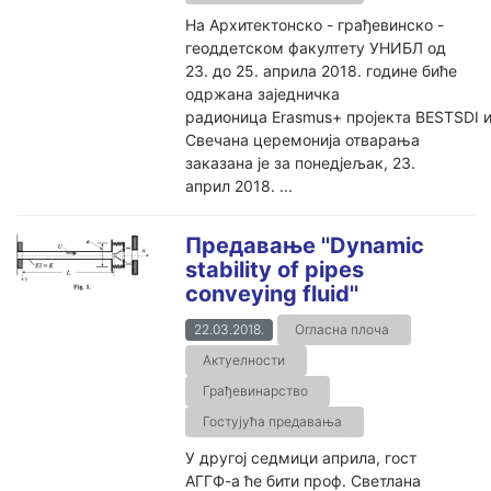
На Архитектонско - грађевинско -
геоддетском факултету УНИБЛ од
23. до 25. априла 2018. године биће
одржана заједничка
радионица Erasmus+ пројекта BESTSDI и 
Свечана церемонија отварања
заказана је за понедјељак, 23.
април 2018. ...
Предавање ''Dynamic
stability of pipes
conveying fluid''
22.03.2018.
Огласна плоча
Актуелности
Грађевинарство
Гостујућа предавања
У другој седмици априла, гост
АГГФ-а ће бити проф. Светлана