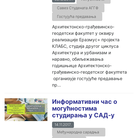
Савез Студената АГГФ
Гостујућа предавања
Архитектонско-грађевинско-
геодетски факултет у оквиру
реализације Еразмус+ пројекта
КЛАБС, студија другог циклуса
Архитектура и урбанизам и
наравно, обиљежавања
годишњице Архитектонско-
грађевинско-геодетског факултета
организује гостујуће предавање
пр...
Информативни час о
могућностима
студирања у САД-у
14.11.2017.
Међународна сарадња