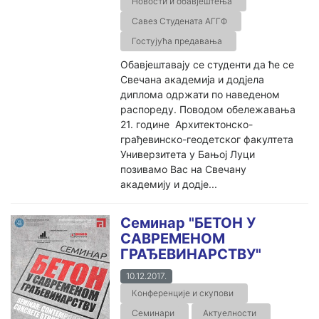
Новости и обавјештења
Савез Студената АГГФ
Гостујућа предавања
Обавјештавају се студенти да ће се
Свечана академија и додјела
диплома одржати по наведеном
распореду. Поводом обележавања
21. године Архитектонско-
грађевинско-геодетског факултета
Универзитета у Бањој Луци
позивамо Вас на Свечану
aкадемију и додје...
Семинар "БЕТОН У
САВРЕМЕНОМ
ГРАЂЕВИНАРСТВУ"
10.12.2017.
Конференције и скупови
Семинари
Актуелности