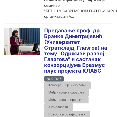
семинар
"БЕТОН У САВРЕМЕНОМ ГРАЂЕВИНАРСТ
организацији А...
Предавање проф. др
Бранке Димитријевић
(Универзитет
Стратклајд, Глазгов) на
тему "Одрживи развој
Глазгова" и састанак
конзорцијума Еразмус
плус пројекта КЛАБС
20.12.2017.
Конференције и скупови
Међународна сарадња
Међународни пројекти
Актуелности
Новости и обавјештења