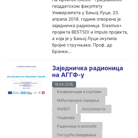
геоддетском факултету
Универзитета у Бањој Луци, 23.
априла 2018. године отворена је
заједничка радионица Erasmus+
пројекта BESTSDI и Impuls пројекта,
а која је у Бањој Луци окупила
бројне стручњаке. Проф. др
Бранки...
Заједничка радионица
на АГГФ-у
18.04.2018.
Конференције и скупови
Међународна сарадња
УНИБЛ
Актуелности
Геодезија
Радионице и изложбе
Гостујућа предавања