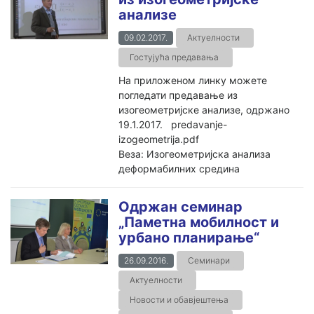
анализе
09.02.2017.
Актуелности
Гостујућа предавања
На приложеном линку можете
погледати предавање из
изогеометријске анализе, одржано
19.1.2017. predavanje-
izogeometrija.pdf
Веза: Изогеометријска анализа
деформабилних средина
Одржан семинар
„Паметна мобилност и
урбано планирање“
26.09.2016.
Семинари
Актуелности
Новости и обавјештења