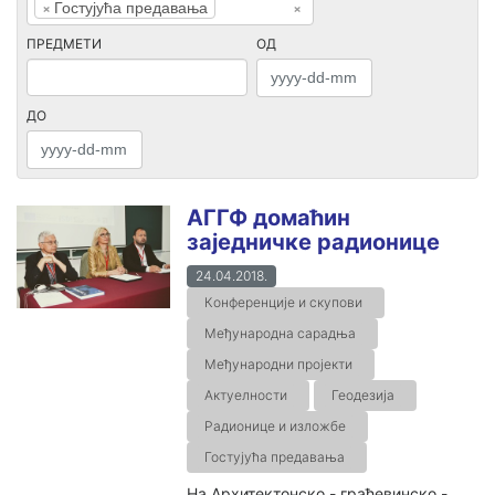
×
Гостујућа предавања
×
ПРЕДМЕТИ
ОД
ДО
АГГФ домаћин
заједничке радионице
24.04.2018.
Конференције и скупови
Међународна сарадња
Међународни пројекти
Актуелности
Геодезија
Радионице и изложбе
Гостујућа предавања
На Архитектонско - грађевинско -