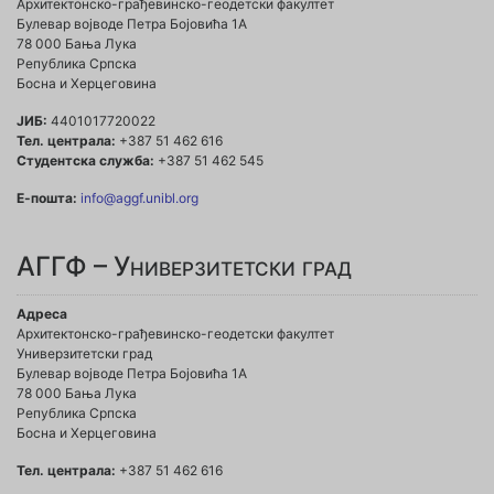
Архитектонско-грађевинско-геодетски факултет
Булевар војводе Петра Бојовића 1A
78 000 Бања Лука
Република Српска
Босна и Херцеговина
ЈИБ:
4401017720022
Тел. централа:
+387 51 462 616
Студентска служба:
+387 51 462 545
Е-пошта:
info@aggf.unibl.org
АГГФ – Универзитетски град
Адреса
Архитектонско-грађевинско-геодетски факултет
Универзитетски град
Булевар војводе Петра Бојовића 1A
78 000 Бања Лука
Република Српска
Босна и Херцеговина
Тел. централа:
+387 51 462 616