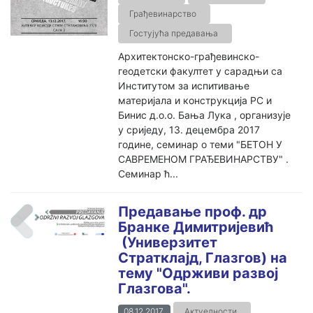
Грађевинарство
Гостујућа предавања
Архитектонско-грађевинско-
геодетски факултет у сарадњи са
Институтом за испитивање
материјала и конструкција РС и
Бинис д.о.о. Бања Лука , организује
у сриједу, 13. децембра 2017
године, семинар о теми "БЕТОН У
САВРЕМЕНОМ ГРАЂЕВИНАРСТВУ" .
Семинар ћ...
Предавање проф. др
Бранке Димитријевић
(Универзитет
Стратклајд, Глазгов) на
тему "Одрживи развој
Глазгова".
08.12.2017.
Актуелности