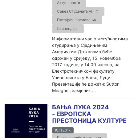
Актуелности
Савез Студената АГГФ
Гостујућа предавања
Стипендије
Информативни час о могућностима
студирања у Сједињеним
Америчким Државама биће
одржан у сриједу, 15. новембра
2017. године, у 14.00 часова, на
Електротехничком факултету
Универзитета у Бањој Луци.
Презентације ће држати: Sutton
Meagher, замјеник ...
БАЊА ЛУКА 2024
- ЕВРОПСКА
ПРЕСТОНИЦА КУЛТУРЕ
10.11.2017.
Конференције и скупови