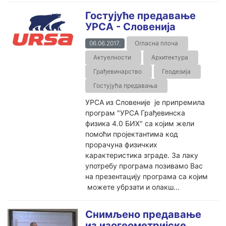
Гостујуће предавање
УРСА - Словенија
06.06.2017.
Огласна плоча
Актуелности
Архитектура
Грађевинарство
Геодезија
Гостујућа предавања
УРСА из Словеније је припремила
програм "УРСА Грађевинска
физика 4.0 БИХ" са којим жели
помоћи пројектантима код
прорачуна физичких
карактеристика зграде. За лаку
употребу програма позивамо Вас
на презентацију програма са којим
можете убрзати и олакш...
Снимљено предавање
из изогеометријске