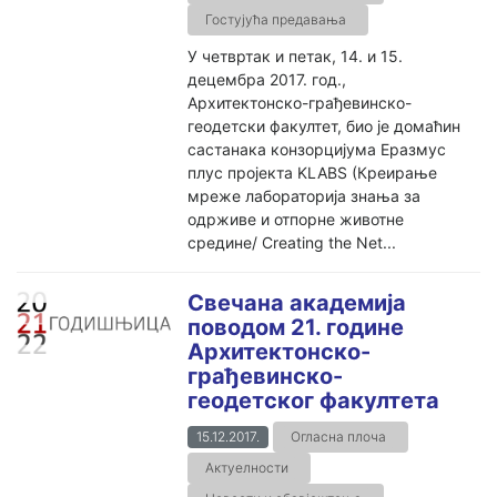
Гостујућа предавања
У четвртак и петак, 14. и 15.
децембра 2017. год.,
Архитектонско-грађевинско-
геодетски факултет, био је домаћин
састанака конзорцијума Еразмус
плус пројекта KLABS (Креирање
мреже лабораторија знања за
одрживе и отпорне животне
средине/ Creating the Net...
Свечана академија
поводом 21. године
Архитектонско-
грађевинско-
геодетског факултета
15.12.2017.
Огласна плоча
Актуелности