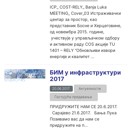
ICP_ COST-RELY_ Banja Luka
MEETING_ Cover_03 Истраживачки
центар за простор, као
представник Босне и Херцеговине,
од новембра 2015. године,
учествује у управљачком одбору
и активном раду COS акције TU
1401 – RELY “Обновљиви извори
енергије и квалитет ...
БИМ у инфраструктури
2017
20.06.2017.
Актуелности
Гостујућа предавања
ПРИДРУЖИТЕ НАМ СЕ 20.6.2017.
Сарајево 21.6.2017. Бања Лука
Позивамо вас да нам се
придружите на п...