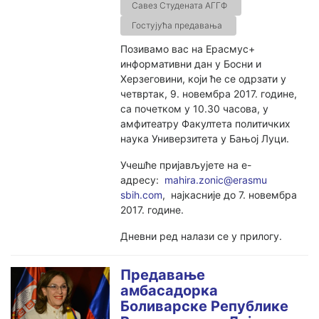
Савез Студената АГГФ
Гостујућа предавања
Позивамо вас на Ерасмус+
информативни дан у Босни и
Херзеговини, који ће се одрзати у
четвртак, 9. новембра 2017. године,
са почетком у 10.30 часова, у
амфитеатру Факултета политичких
наука Универзитета у Бањој Луци.
Учешће пријављујете на е-
адресу:
mahira.zonic@erasmu
sbih.com
, најкасније до 7. новембра
2017. године.
Дневни ред налази се у прилогу.
Предавање
амбасадорка
Боливарске Републике