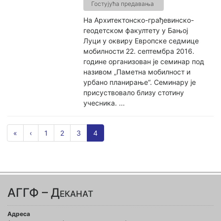
Гостујућа предавања
На Архитектонско-грађевинско-
геодетском факултету у Бањој
Луци у оквиру Европске седмице
мобилности 22. септембра 2016.
године организован је семинар под
називом „Паметна мобилност и
урбано планирање“. Семинару је
присуствовало близу стотину
учесника. ...
«
‹
1
2
3
4
АГГФ – Деканат
Адреса