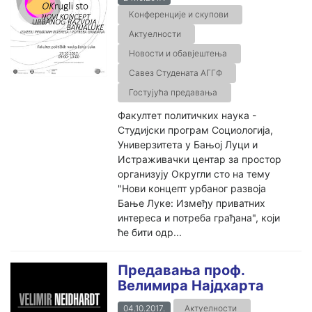
Конференције и скупови
Актуелности
Новости и обавјештења
Савез Студената АГГФ
Гостујућа предавања
Факултет политичких наука -
Студијски програм Социологија,
Универзитета у Бањој Луци и
Истраживачки центар за простор
организују Округли сто на тему
"Нови концепт урбаног развоја
Бање Луке: Између приватних
интереса и потреба грађана", који
ће бити одр...
Предавања проф.
Велимира Најдхарта
04.10.2017.
Актуелности