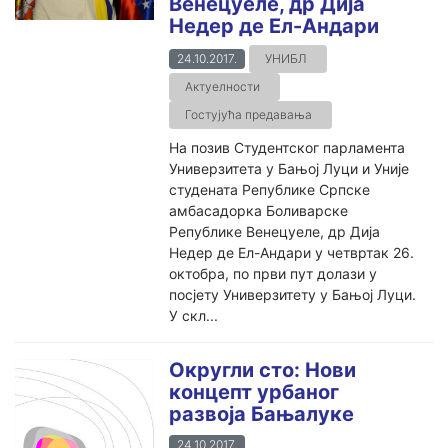
Венецуеле, др Дија
Недер де Ел-Андари
24.10.2017.
УНИБЛ
Актуелности
Гостујућа предавања
На позив Студентског парламента
Универзитета у Бањој Луци и Уније
студената Републике Српске
амбасадорка Боливарске
Републике Венецуеле, др Дија
Недер де Ел-Андари у четвртак 26.
октобра, по први пут долази у
посјету Универзитету у Бањој Луци.
У скл...
Округли сто: Нови
концепт урбаног
развоја Бањалуке
24.10.2017.