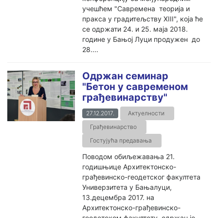
учешћем "Савремена теорија и
пракса у градитељству XIII", која ће
се одржати 24. и 25. маја 2018.
године у Бањој Луци продужен до
28....
Одржан семинар
"Бетон у савременом
грађевинарству"
27.12.2017.
Актуелности
Грађевинарство
Гостујућа предавања
Поводом обиљежавања 21.
годишњице Архитектонско-
грађевинско-геодетског факултета
Универзитета у Бањалуци,
13.децембра 2017. на
Архитектонско-грађевинско-
геодетском факултету одржан је