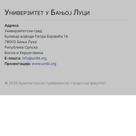
Универзитет у Бањој Луци
Адреса
Универзитетски град
Булевар војводе Петра Бојовића 1А
78000 Бања Лука
Република Српска
Босна и Херцеговина
Е-пошта:
info@unibl.org
Презентација:
www.unibl.org
© 2026 Архитектонско-грађевинско-геодетски факултет