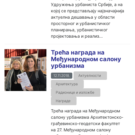
Удружења урбаниста Србије, а на
којој се представљају најзначајнија
актуелна дешавања у области
просторног и урбанистичког
планирања, урбанистичког
пројектовања и реализ...
Трећа награда на
Међународном салону
урбанизма
12.11.2018.
Актуелности
Архитектура
Радионице и изложбе
Награде
Трећа награда на Међународном
салону урбанизма Архитектонско-
грађевинско-геодетски факултет
на 27. Међународном салону