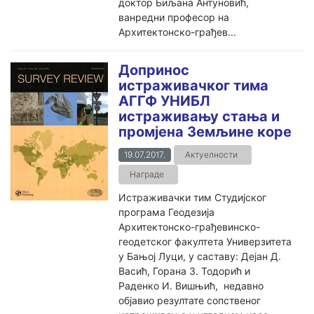
доктор Биљана Антуновић,
ванредни професор на
Архитектонско-грађев...
Допринос
истраживачког тима
АГГФ УНИБЛ
истраживању стања и
промјена Земљине коре
19.07.2017.
Актуелности
Награде
Истраживачки тим Студијског
програма Геодезија
Архитектонско-грађевинско-
геодетског факултета Универзитета
у Бањој Луци, у саставу: Дејан Д.
Васић, Горана З. Тодорић и
Раденко И. Вишњић, недавно
објавио резултате сопственог