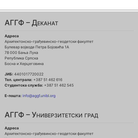
АГГФ – Деканат
Адреса
Архитектонско-грађевинско-геодетски факултет
Булевар војводе Петра Бојовића 1A
78 000 Бања Лука
Република Српска
Босна и Херцеговина
ЈИБ:
4401017720022
Тел. централа:
+387 51 462 616
Студентска служба:
+387 51 462 545
Е-пошта:
info@aggf.unibl.org
АГГФ – Универзитетски град
Адреса
Архитектонско-грађевинско-геодетски факултет