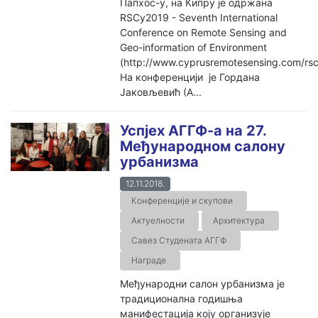
Папхос-у, на Кипру је одржана
RSCy2019 - Seventh International
Conference on Remote Sensing and
Geo-information of Environment
(http://www.cyprusremotesensing.com/rs
На конференцији је Гордана
Јаковљевић (А...
Успјех АГГФ-а на 27.
Међународном салону
урбанизма
12.11.2018.
Конференције и скупови
Актуелности
Архитектура
Савез Студената АГГФ
Награде
Међународни салон урбанизма је
традиционална годишња
манифестација коју организује