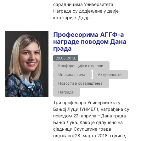
сарадницима Универзитета.
Награде су додјељене у двије
категорије. Додј...
Професорима АГГФ-а
награде поводом Дана
града
29.03.2018.
Конференције и скупови
Огласна плоча
Актуелности
Новости и обавјештења
Награде
Три професора Универзитета у
Бањој Луци (УНИБЛ), награђена су
поводом 22. априла – Дана града
Бања Лука. Како је одлучено на
сједници Скупштине града
одржаној 28. марта 2018. године,