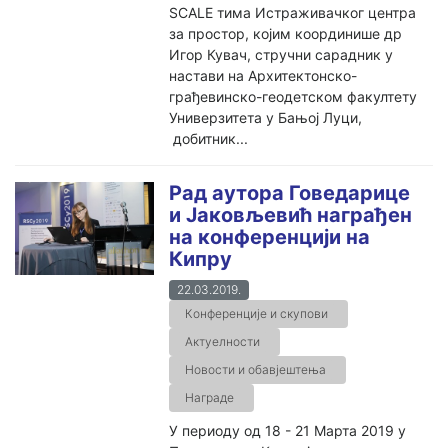
SCALE тима Истраживачког центра
за простор, којим координише др
Игор Кувач, стручни сарадник у
настави на Архитектонско-
грађевинско-геодетском факултету
Универзитета у Бањој Луци,
добитник...
Рад аутора Говедарице
и Јаковљевић награђен
на конференцији на
Кипру
22.03.2019.
Конференције и скупови
Актуелности
Новости и обавјештења
Награде
У периоду од 18 - 21 Марта 2019 у