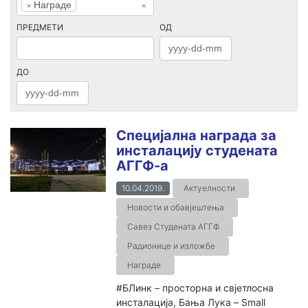
×
Награде
×
ПРЕДМЕТИ
ОД
ДО
Специјална награда за
инсталацију студената
АГГФ-а
10.04.2019.
Актуелности
Новости и обавјештења
Савез Студената АГГФ
Радионице и изложбе
Награде
#БЛинк – просторна и свјетлосна
инсталација, Бања Лука – Small