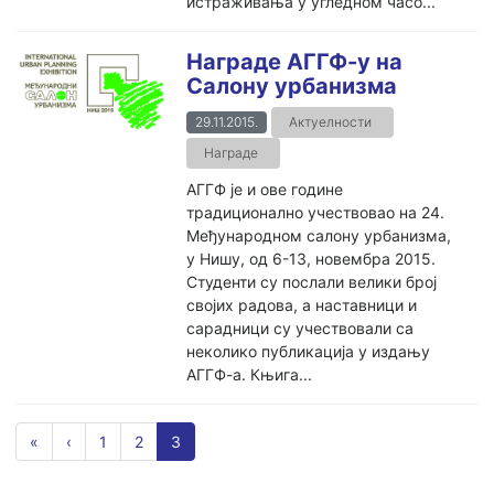
истраживања у угледном часо...
Награде АГГФ-у на
Салону урбанизма
29.11.2015.
Актуелности
Награде
АГГФ је и ове године
традиционално учествовао на 24.
Међународном салону урбанизма,
у Нишу, од 6-13, новембра 2015.
Студенти су послали велики број
својих радова, а наставници и
сарадници су учествовали са
неколико публикација у издању
АГГФ-а. Књига...
«
‹
1
2
3