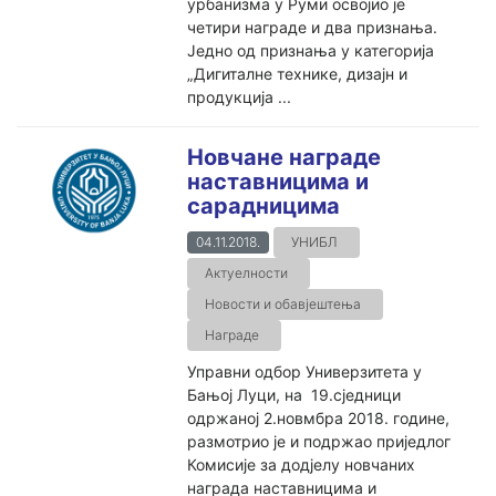
урбанизма у Руми освојио је
четири награде и два признања.
Једно од признања у категорија
„Дигиталне технике, дизајн и
продукција ...
Новчане награде
наставницима и
сарадницима
04.11.2018.
УНИБЛ
Актуелности
Новости и обавјештења
Награде
Управни одбор Универзитета у
Бањој Луци, на 19.сједници
одржаној 2.новмбра 2018. године,
размотрио је и подржао приједлог
Комисије за додјелу новчаних
награда наставницима и