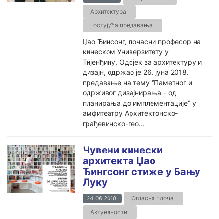
Архитектура
Гостујућа предавања
Џао Ђинсонг, почасни професор на
кинеском Универзитету у
Тијенђину, Одсјек за архитектуру и
дизајн, одржао је 26. јуна 2018.
предавање на тему “Паметног и
одрживог дизајнирања - од
планирања до имплементације” у
амфитеатру Архитектонско-
грађевинско-гео...
Чувени кинески
архитекта Џао
Ђингсонг стиже у Бању
Луку
24.06.2018.
Огласна плоча
Актуелности