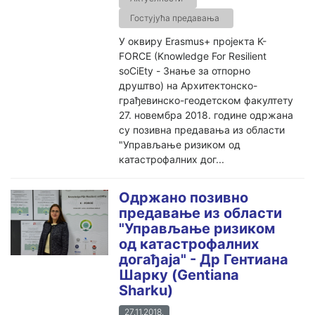
Гостујућа предавања
У оквиру Erasmus+ пројекта K-
FORCE (Knowledge For Resilient
soCiEty - Знање за отпорно
друштво) на Архитектонско-
грађевинско-геодетском факултету
27. новембра 2018. године одржана
су позивна предавања из области
"Управљање ризиком од
катастрофалних дог...
Одржано позивно
предавање из области
"Управљање ризиком
од катастрофалних
догађаја" - Др Гентиана
Шарку (Gentiana
Sharku)
27.11.2018.