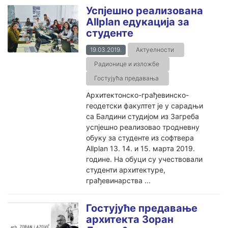
Успјешно реализована
Allplan едукација за
студенте
19.03.2019.
Актуелности
Радионице и изложбе
Гостујућа предавања
Архитектонско-грађевинско-
геодетски факултет је у сарадњи
са Балдини студијом из Загреба
успјешно реализовао тродневну
обуку за студенте из софтвера
Allplan 13. 14. и 15. марта 2019.
године. На обуци су учествовали
студенти архитектуре,
грађевинарства ...
Гостујуће предавање
архитекта Зоран