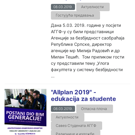
08.03.2019.
Актуелности
Гостујућа предавања
Дана 5.03. 2019. године у посјети
АГГФ-у су били представници
Агенције за безбједност саобраћаја
Републике Српске, директор
агенције мр Милија Радовић и др
Милан Тешић. Том приликом гости
су представили тему „Улога
факултета у систему безбједности
...
"Allplan 2019" -
edukacija za studente
08.03.2019.
Огласна плоча
Актуелности
Савез Студената АГГФ
Радионице и изложбе