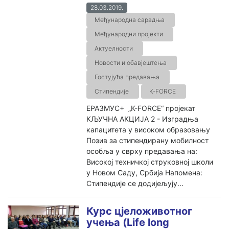
28.03.2019.
Међународна сарадња
Међународни пројекти
Актуелности
Новости и обавјештења
Гостујућа предавања
Стипендије
K-FORCE
ЕРАЗМУС+ „К-FORCE“ пројекат
КЉУЧНА АКЦИЈА 2 - Изградња
капацитета у високом образовању
Позив за стипендирану мобилност
особља у сврху предавања на:
Високој техничкој струковној школи
у Новом Саду, Србија Напомена:
Стипендије се додијељују...
Курс цјеложивотног
учења (Life long