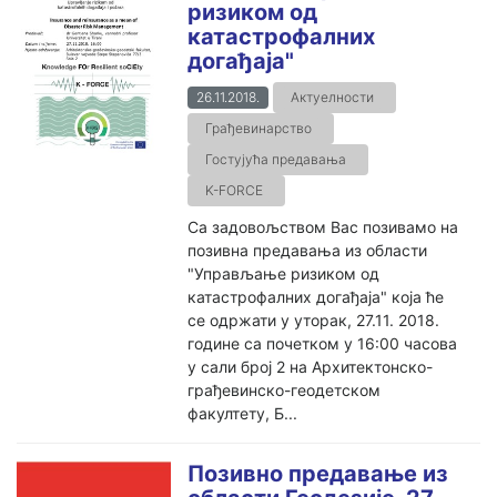
ризиком од
катастрофалних
догађаја"
26.11.2018.
Актуелности
Грађевинарство
Гостујућа предавања
K-FORCE
Са задовољством Вас позивамо на
позивна предавања из области
"Управљање ризиком од
катастрофалних догађаја" која ће
се одржати у уторак, 27.11. 2018.
године са почетком у 16:00 часова
у сали број 2 на Архитектонско-
грађевинско-геодетском
факултету, Б...
Позивно предавање из