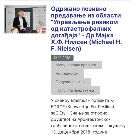
Одржано позивно
предавање из области
"Управљање ризиком
од катастрофалних
догађаја" - Др Мајкл
Х.Ф. Нилсен (Michael H.
F. Nielsen)
13.12.2018.
Међународни пројекти
Актуелности
Грађевинарство
Гостујућа предавања
У оквиру Erasmus+ пројекта K-
FORCE (Knowledge For Resilient
soCiEty - Знање за отпорно
друштво) на Архитектонско-
грађевинско-геодетском факултету
13. децембра 2018. године