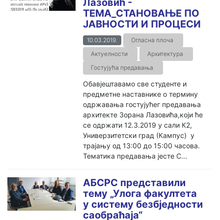
Лазовић -
ТЕМА_СТАНОВАЊЕ ПО
ЈАВНОСТИ И ПРОЦЕСИ
10.03.2019.
Огласна плоча
Актуелности
Архитектура
Гостујућа предавања
Обавјештавамо све студенте и
предметне наставнике о термину
одржавања гостујућег предавања
архитекте Зорана Лазовића,који ће
се одржати 12.3.2019 у сали К2,
Универзитетски град (Кампус) у
трајању од 13:00 до 15:00 часова.
Тематика предавања јесте С...
АБСРС представили
тему „Улога факултета
у систему безбједности
саобраћаја“