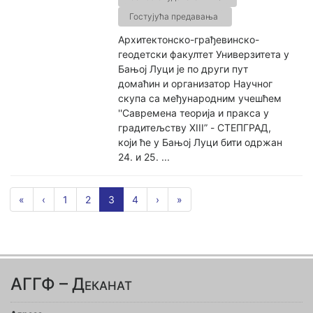
Гостујућа предавања
Архитектонско-грађевинско-
геодетски факултет Универзитета у
Бањој Луци је по други пут
домаћин и организатор Научног
скупа са међународним учешћем
''Савремена теорија и пракса у
градитељству XIII” - СТЕПГРАД,
који ће у Бањој Луци бити одржан
24. и 25. ...
«
‹
1
2
3
4
›
»
АГГФ – Деканат