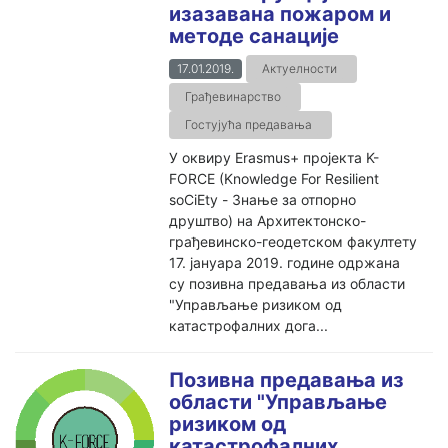
изазавана пожаром и
методе санације
17.01.2019.
Актуелности
Грађевинарство
Гостујућа предавања
У оквиру Erasmus+ пројекта K-
FORCE (Knowledge For Resilient
soCiEty - Знање за отпорно
друштво) на Архитектонско-
грађевинско-геодетском факултету
17. јануара 2019. године одржана
су позивна предавања из области
"Управљање ризиком од
катастрофалних дога...
Позивна предавања из
области "Управљање
ризиком од
катастрофалних