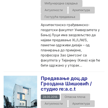
Међународна сарадња
Актуелности
Архитектура
Гостујућа предавања
Архитектонско-грађевинско-
геодетски факултет Универзитета у
Бањој Луци има заодовљство да
најави предавање XL/L/M/S,
паметни одрживи дизајн – од
планирања до примјене,
професора Зао Џингсонг са
факултета у Тијанјину (Кина) које ће
бити одржано у уторак...
Предавање доц.др
Гроздана Шишовић /
студио re:a.c.t
28.05.2018.
Огласна плоча
Актуелности
Архитектура