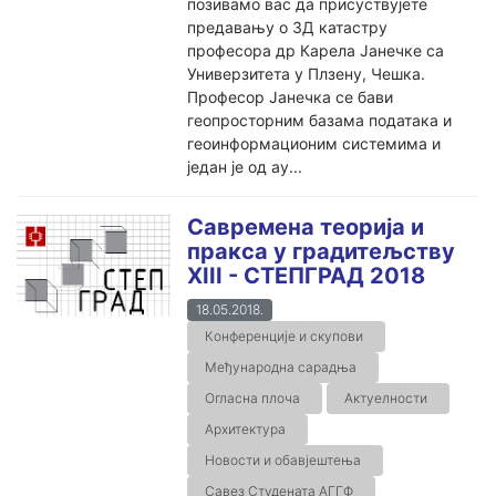
позивамо вас да присуствујете
предавању о 3Д катастру
професора др Карела Јанечке са
Универзитета у Плзену, Чешка.
Професор Јанечка се бави
геопросторним базама података и
геоинформационим системима и
један је од ау...
Савремена теорија и
пракса у градитељству
XIII - СТЕПГРАД 2018
18.05.2018.
Конференције и скупови
Међународна сарадња
Огласна плоча
Актуелности
Архитектура
Новости и обавјештења
Савез Студената АГГФ