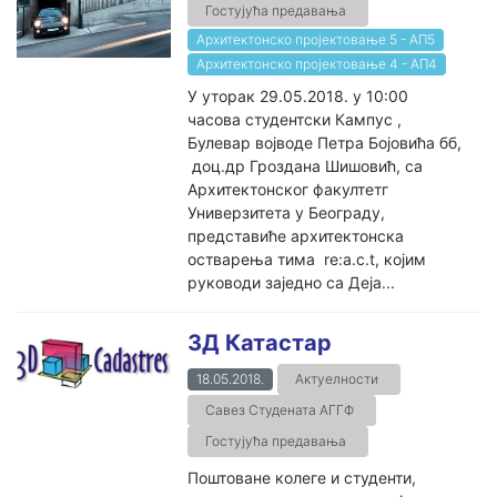
Гостујућа предавања
Архитектонско пројектовање 5 - АП5
Архитектонско пројектовање 4 - АП4
У уторак 29.05.2018. у 10:00
часова студентски Кампус ,
Булевар војводе Петра Бојовића бб,
доц.др Гроздана Шишовић, са
Архитектонског факултетг
Универзитета у Београду,
представиће архитектонска
остварења тима re:a.c.t, којим
руководи заједно са Деја...
3Д Катастар
18.05.2018.
Актуелности
Савез Студената АГГФ
Гостујућа предавања
Поштоване колеге и студенти,