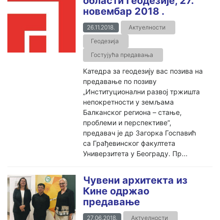
области Геодезије, 27.
новембар 2018 .
26.11.2018.
Актуелности
Геодезија
Гостујућа предавања
Катедра за геодезију вас позива на
предавање по позиву
„Институционални развој тржишта
непокретности у земљама
Балканског региона – стање,
проблеми и перспективе”,
предавач је др Загорка Госпавић
са Грађевинског факултета
Универзитета у Београду. Пр...
Чувени архитекта из
Кине одржао
предавање
27.06.2018.
Актуелности