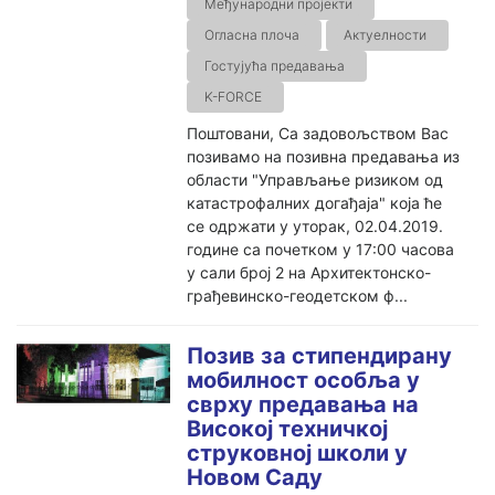
Међународни пројекти
Огласна плоча
Актуелности
Гостујућа предавања
K-FORCE
Поштовани, Са задовољством Вас
позивамо на позивна предавања из
области "Управљање ризиком од
катастрофалних догађаја" која ће
се одржати у уторак, 02.04.2019.
године са почетком у 17:00 часова
у сали број 2 на Архитектонско-
грађевинско-геодетском ф...
Позив за стипендирану
мобилност особља у
сврху предавања на
Високој техничкој
струковној школи у
Новом Саду