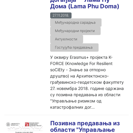
Дома (Lama Phu Doma)
27.11.2018.
Међународна сарадња
Међународни пројекти
Актуелности
Гостујућа предавања
У оквиру Erasmus+ пројекта K-
FORCE (Knowledge For Resilient
soCiEty - Знање за отпорно
друштво) на Архитектонско-
грађевинско-геодетском факултету
27. новембра 2018. године одржана
су позивна предавања из области
"Управљање ризиком од
катастрофалних дог...
Позивна предавања из
области "Управљање