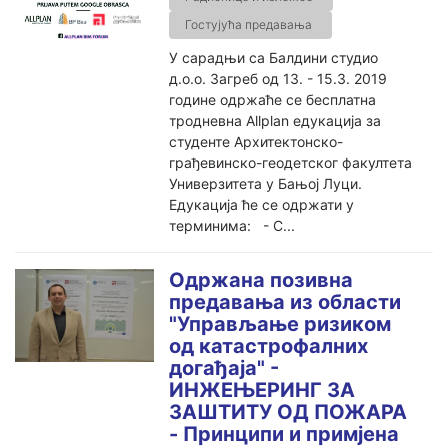
Гостујућа предавања
У сарадњи са Балдини студио
д.о.о. Загреб од 13. - 15.3. 2019
године одржаће се бесплатна
тродневна Allplan едукација за
студенте Архитектонско-
грађевинско-геодетског факултета
Универзитета у Бањој Луци.
Едукација ће се одржати у
терминима: - С...
Одржана позивна
предавања из области
"Управљање ризиком
од катастрофалних
догађаја" -
ИНЖЕЊЕРИНГ ЗА
ЗАШТИТУ ОД ПОЖАРА
- Принципи и примјена