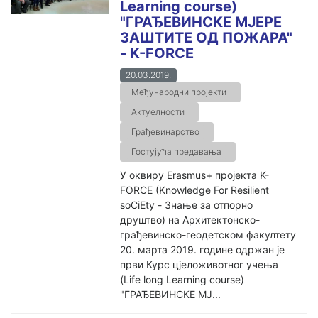
Learning course)
"ГРАЂЕВИНСКЕ МЈЕРЕ
ЗАШТИТЕ ОД ПОЖАРА"
- K-FORCE
20.03.2019.
Међународни пројекти
Актуелности
Грађевинарство
Гостујућа предавања
У оквиру Erasmus+ пројекта K-
FORCE (Knowledge For Resilient
soCiEty - Знање за отпорно
друштво) на Архитектонско-
грађевинско-геодетском факултету
20. марта 2019. године одржан је
први Курс цјеложивотног учења
(Life long Learning course)
"ГРАЂЕВИНСКЕ МЈ...