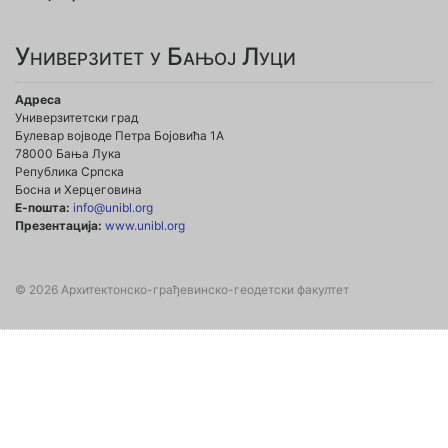
Универзитет у Бањој Луци
Адреса
Универзитетски град
Булевар војводе Петра Бојовића 1А
78000 Бања Лука
Република Српска
Босна и Херцеговина
Е-пошта:
info@unibl.org
Презентација:
www.unibl.org
© 2026 Архитектонско-грађевинско-геодетски факултет