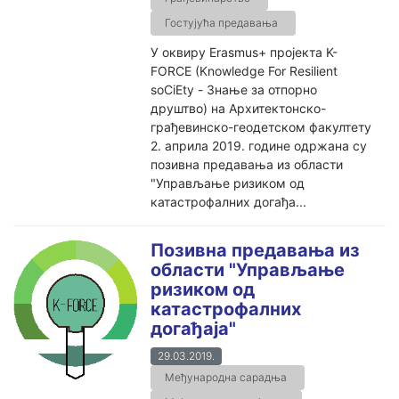
Гостујућа предавања
У оквиру Erasmus+ пројекта K-
FORCE (Knowledge For Resilient
soCiEty - Знање за отпорно
друштво) на Архитектонско-
грађевинско-геодетском факултету
2. априла 2019. године одржана су
позивна предавања из области
"Управљање ризиком од
катастрофалних догађа...
Позивна предавања из
области "Управљање
ризиком од
катастрофалних
догађаја"
29.03.2019.
Међународна сарадња