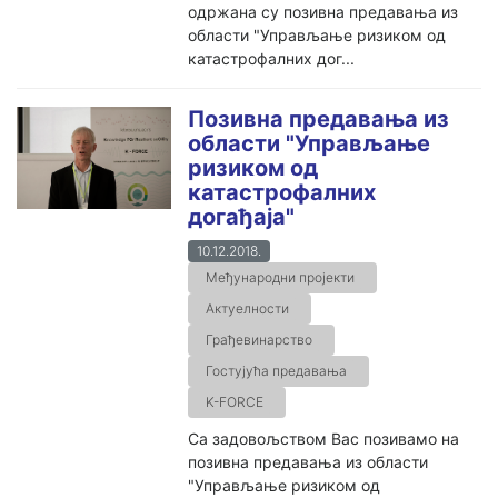
одржана су позивна предавања из
области "Управљање ризиком од
катастрофалних дог...
Позивна предавања из
области "Управљање
ризиком од
катастрофалних
догађаја"
10.12.2018.
Међународни пројекти
Актуелности
Грађевинарство
Гостујућа предавања
K-FORCE
Са задовољством Вас позивамо на
позивна предавања из области
"Управљање ризиком од