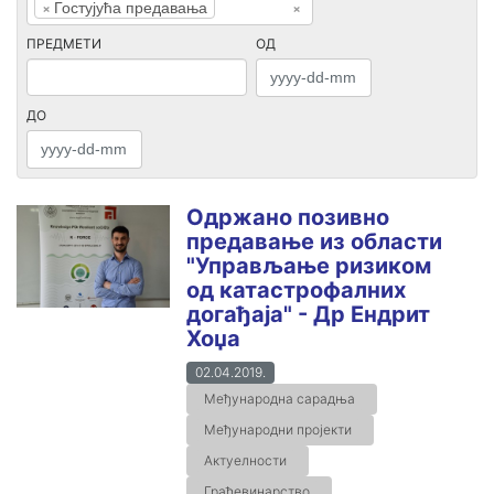
×
Гостујућа предавања
×
ПРЕДМЕТИ
ОД
ДО
Одржано позивно
предавање из области
"Управљање ризиком
од катастрофалних
догађаја" - Др Ендрит
Хоџа
02.04.2019.
Међународна сарадња
Међународни пројекти
Актуелности
Грађевинарство