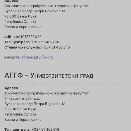
Адреса
Архитектонско-грађевинско-геодетски факултет
Булевар војводе Петра Бојовића 1A
78 000 Бања Лука
Република Српска
Босна и Херцеговина
ЈИБ:
4401017720022
Тел. централа:
+387 51 462 616
Студентска служба:
+387 51 462 545
Е-пошта:
info@aggf.unibl.org
АГГФ – Универзитетски град
Адреса
Архитектонско-грађевинско-геодетски факултет
Универзитетски град
Булевар војводе Петра Бојовића 1A
78 000 Бања Лука
Република Српска
Босна и Херцеговина
Тел. централа:
+387 51 462 616