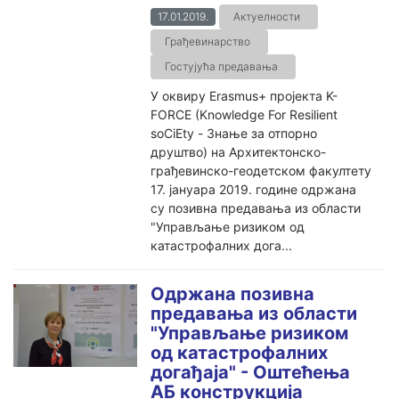
17.01.2019.
Актуелности
Грађевинарство
Гостујућа предавања
У оквиру Erasmus+ пројекта K-
FORCE (Knowledge For Resilient
soCiEty - Знање за отпорно
друштво) на Архитектонско-
грађевинско-геодетском факултету
17. јануара 2019. године одржана
су позивна предавања из области
"Управљање ризиком од
катастрофалних дога...
Одржана позивна
предавања из области
"Управљање ризиком
од катастрофалних
догађаја" - Оштећења
АБ конструкција