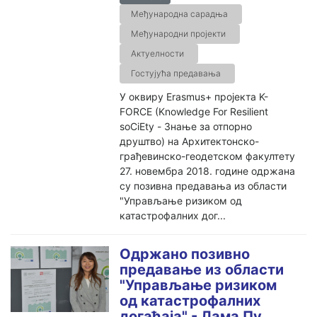
Међународна сарадња
Међународни пројекти
Актуелности
Гостујућа предавања
У оквиру Erasmus+ пројекта K-
FORCE (Knowledge For Resilient
soCiEty - Знање за отпорно
друштво) на Архитектонско-
грађевинско-геодетском факултету
27. новембра 2018. године одржана
су позивна предавања из области
"Управљање ризиком од
катастрофалних дог...
Одржано позивно
предавање из области
"Управљање ризиком
од катастрофалних
догађаја" - Лама Пу