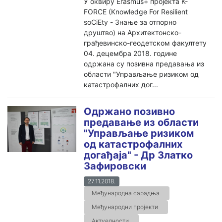
У оквиру Erasmus+ пројекта K-
FORCE (Knowledge For Resilient
soCiEty - Знање за отпорно
друштво) на Архитектонско-
грађевинско-геодетском факултету
04. децембра 2018. године
одржана су позивна предавања из
области "Управљање ризиком од
катастрофалних дог...
Одржано позивно
предавање из области
"Управљање ризиком
од катастрофалних
догађаја" - Др Златко
Зафировски
27.11.2018.
Међународна сарадња
Међународни пројекти
Актуелности