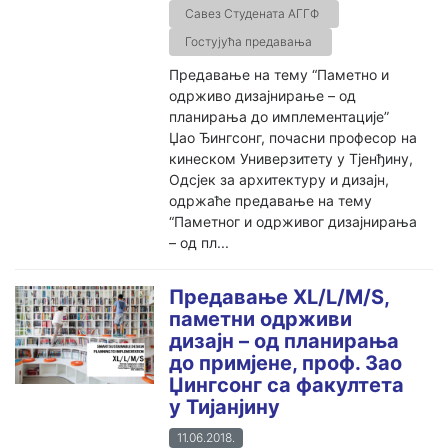
Савез Студената АГГФ
Гостујућа предавања
Предавање на тему “Паметно и
одрживо дизајнирање – од
планирања до имплементације”
Џао Ђингсонг, почасни професор на
кинеском Универзитету у Тјенђину,
Одсјек за архитектуру и дизајн,
одржаће предавање на тему
“Паметног и одрживог дизајнирања
– од пл...
Предавање XL/L/M/S,
паметни одрживи
дизајн – од планирања
до примјене, проф. Зао
Џингсонг са факултета
у Тијанјину
11.06.2018.