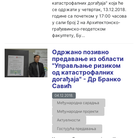
катастрофалних догађаја" која ће
се одржати у четвртак, 13.12.2018.
године са почетком у 17:00 часова
у сали број 2 на Архитектонско-
грађевинско-геодетском
факултету, Бу...
Одржано позивно
предавање из области
"Управљање ризиком
од катастрофалних
догађаја" - Др Бранко
Савић
04.12.2018.
Међународна сарадња
Међународни пројекти
Актуелности
Гостујућа предавања