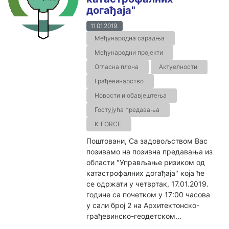
догађаја"
11.01.2019.
Међународна сарадња
Међународни пројекти
Огласна плоча
Актуелности
Грађевинарство
Новости и обавјештења
Гостујућа предавања
K-FORCE
Поштовани, Са задовољством Вас
позивамо на позивна предавања из
области "Управљање ризиком од
катастрофалних догађаја" која ће
се одржати у четвртак, 17.01.2019.
године са почетком у 17:00 часова
у сали број 2 на Архитектонско-
грађевинско-геодетском...