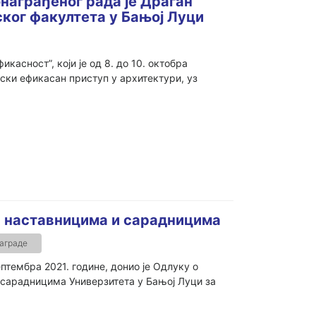
онаграђеног рада је Драган
ког факултета у Бањој Луци
асност”, који је од 8. до 10. октобра
ски ефикасан приступ у архитектури, уз
а наставницима и сарадницима
аграде
птембра 2021. године, донио је Одлуку о
 сарадницима Универзитета у Бањој Луци за