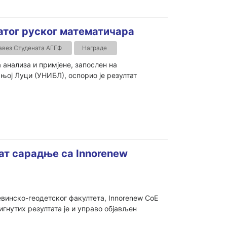
атог руског математичара
авез Студената АГГФ
Награде
 анализа и примјене, запослен на
њој Луци (УНИБЛ), оспорио је резултат
тат сарадње са Innorenew
винско-геодетског факултета, Innorenew CoE
игнутих резултата је и управо објављен