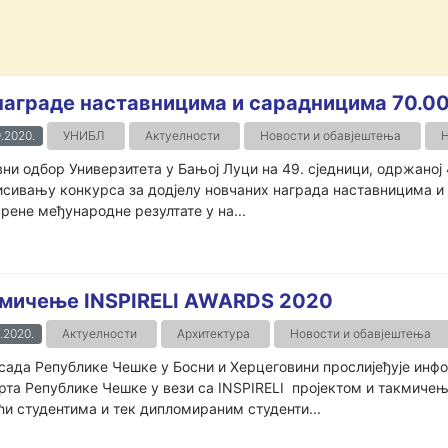
награде наставницима и сарадницима 70.0
.2020.
УНИБЛ
Актуелности
Новости и обавјештења
Н
ни одбор Универзитета у Бањој Луци на 49. сједници, одржаној 
сивању конкурса за додјелу новчаних награда наставницима и
рене међународне резултате у на...
мичење INSPIRELI AWARDS 2020
.2020.
Актуелности
Архитектура
Новости и обавјештења
сада Републике Чешке у Босни и Херцеговини прослијеђује инф
рта Републике Чешке у вези са INSPIRELI пројектом и такмиче
и студентима и тек дипломираним студенти...