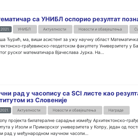
ематичар са УНИБЛ оспорио резултат позн
.2021.
УНИБЛ
Актуелности
Новости и обавјештења
С
ша Ђурић, ма, виши асистент за ужу научну област Математичка
ектонско-грађевинско-геодетском факултету Универзитету у Ба
тог руског математичара Вјачeслава Јурка. На...
чни рад у часопису са SCI листе као резул
титутом из Словеније
.2021.
Актуелности
Новости и обавјештења
Награде
опу пројекта билатералне сарадње између Архитектонско-грађе
тута у Изоли и Приморског универзитета у Копру, један од пост
и рад у међународном научном часопи...