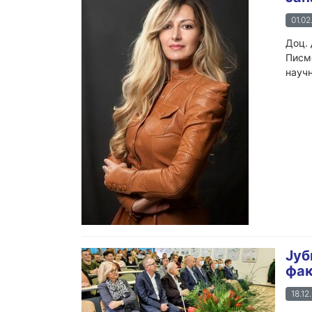
01.02
Доц. 
Писмо
научн
Јуб
фак
18.12