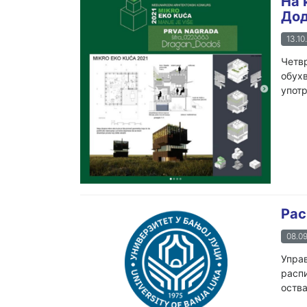
На 
Дод
13.10
Четвр
обухв
употр
Рас
08.09
Управ
распи
оства