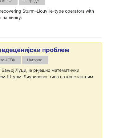
а АГГФ
Награде
covering Sturm–Liouville-type operators with
 на линку:
шедеценијски проблем
ата АГГФ
Награде
 Бањој Луци, је ријешио математички
лем Штурм-Лиувиловог типа са константним