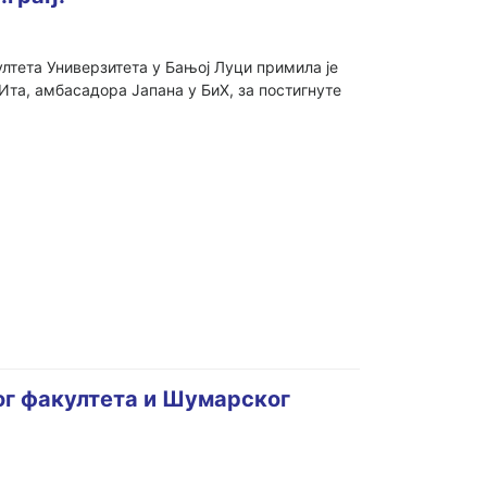
ултета Универзитета у Бањој Луци примила је
та, амбасадора Јапана у БиХ, за постигнуте
ог факултета и Шумарског