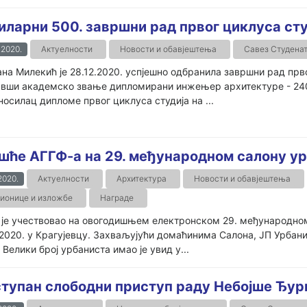
иларни 500. завршни рад првог циклуса ст
.2020.
Актуелности
Новости и обавјештења
Савез Студена
на Милекић је 28.12.2020. успјешно одбранила завршни рад прв
вши академско звање дипломирани инжењер архитектуре - 240 E
носилац дипломе првог циклуса студија на ...
шће АГГФ-а на 29. међународном салону ур
.2020.
Актуелности
Архитектура
Новости и обавјештења
ионице и изложбе
Награде
је учествовао на овогодишњем електронском 29. међународном
.2020. у Крагујевцу. Захваљујући домаћинима Салона, ЈП Урбани
 Велики број урбаниста имао је увид у...
тупан слободни приступ раду Небојше Ђури