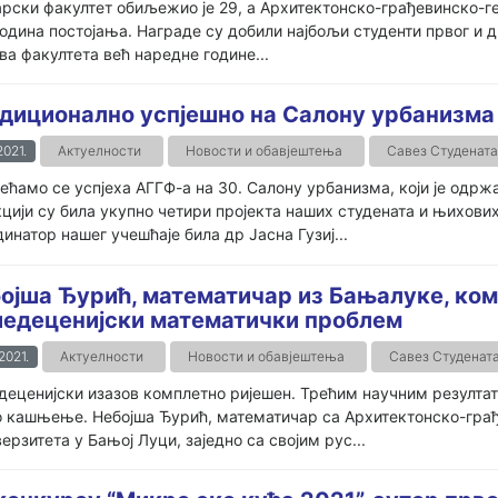
ски факултет обиљежио је 29, а Архитектонско-грађевинско-г
година постојања. Награде су добили најбољи студенти првог и д
ва факултета већ наредне године...
диционално успјешно на Салону урбанизма
2021.
Актуелности
Новости и обавјештења
Савез Студената
ећамо се успјеха АГГФ-а на 30. Салону урбанизма, који је одржа
цији су била укупно четири пројекта наших студената и њихових
инатор нашег учешћаје била др Јасна Гузиј...
ојша Ђурић, математичар из Бањалуке, ко
едеценијски математички проблем
.2021.
Актуелности
Новости и обавјештења
Савез Студенат
еценијски изазов комплетно ријешен. Трећим научним резултат
 кашњење. Небојша Ђурић, математичар са Архитектонско-грађ
верзитета у Бањој Луци, заједно са својим рус...