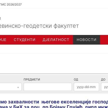
ПИС 2026/2027
и
евинско-геодетски факултет
ИЈЕ
СТУДЕНТИ
ДЈЕЛАТНОСТ
НОВОСТИ
ПРЕДМЕТИ
ОД
ДО
×
мо захвалности његове екселенције госпо
ана у БиХ за доц. др Бојану Грујић, дипл.инж