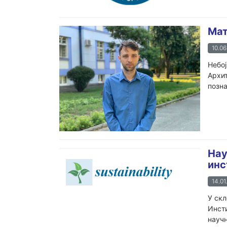
Мат
10.06
Небој
Архит
позна
Нау
инс
14.01
У скл
Инсти
научн