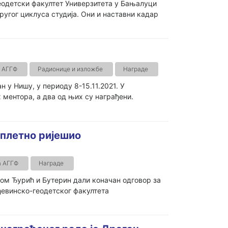
еодетски факултет Универзитета у Бањалуци
ругог циклуса студија. Они и наставни кадар
 АГГФ
Радионице и изложбе
Награде
н у Нишу, у периоду 8-15.11.2021. У
 ментора, а два од њих су награђени.
мплетно ријешио
а АГГФ
Награде
ом Ђурић и Бутерин дали коначан одговор за
евинско-геодетског факултета