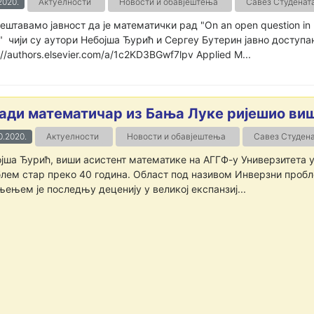
.2020.
Актуелности
Новости и обавјештења
Савез Студенат
ештавамо јавност да је математички рад "On an open question in re
" чији су аутори Небојша Ђурић и Сергеy Бутерин јавно доступан
://authors.elsevier.com/a/1c2KD3BGwf7lpv Applied M...
ади математичар из Бања Луке ријешио ви
0.2020.
Актуелности
Новости и обавјештења
Савез Студен
јша Ђурић, виши асистент математике на АГГФ-у Универзитета у
лем стар преко 40 година. Област под називом Инверзни проб
ењем je последњу деценију у великој експанзиј...