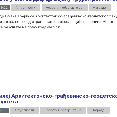
.2022.
Актуелности
Новости и обавјештења
Награде
др Бојана Грујић са Архитектонско-грађевинско-геодетског фак
 захвалности од стране његове екселенције господина Макото И
е резултате на пољу градитељст...
илеј Архитектонско-грађевинско-геодетск
ултета
.2021.
Актуелности
Новости и обавјештења
Награде