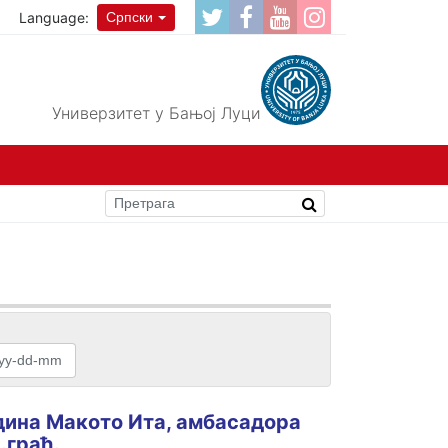
Language:
Српски
Универзитет у Бањој Луци
дина Макото Ита, амбасадора
.грађ.