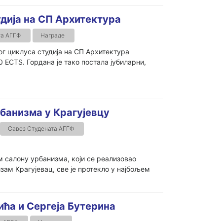
удија на СП Архитектура
та АГГФ
Награде
ог циклуса студија на СП Архитектура
CTS. Гордана је тако постала јубиларни,
банизма у Крагујевцу
Савез Студената АГГФ
 салону урбанизма, који се реализовао
зам Крагујевац, све је протекло у најбољем
ћа и Сергеја Бутерина