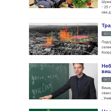
Шумар
- 25 
ова д
Тра
18.11.
Подсј
селек
Коорд
Неб
виш
06.11
Вишед
свако
, Уни