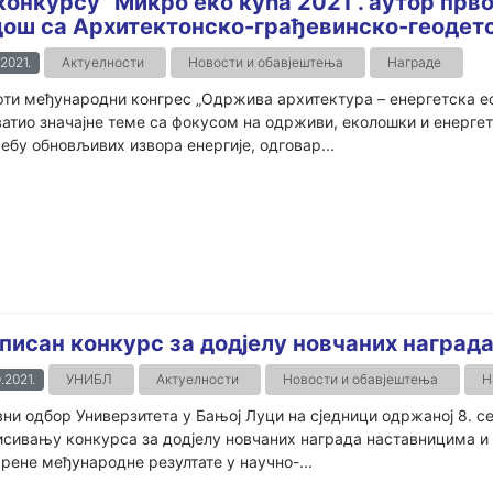
конкурсу “Микро еко кућа 2021”. аутор прв
ош са Архитектонско-грађевинско-геодетс
.2021.
Актуелности
Новости и обавјештења
Награде
ти међународни конгрес „Одржива архитектура – енергетска ефик
атио значајне теме са фокусом на одрживи, еколошки и енергет
ебу обновљивих извора енергије, одговар...
писан конкурс за додјелу новчаних наград
.2021.
УНИБЛ
Актуелности
Новости и обавјештења
Н
ни одбор Универзитета у Бањој Луци на сједници одржаној 8. се
сивању конкурса за додјелу новчаних награда наставницима и
рене међународне резултате у научно-...