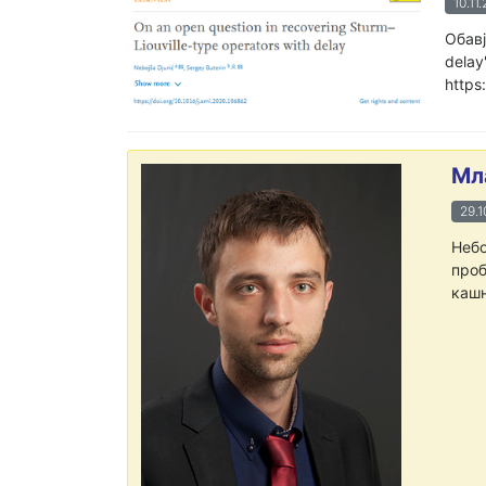
10.11
Обавј
delay
https
Мл
29.1
Небо
проб
кашњ