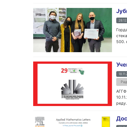
Јуб
28.12
Горда
стека
500. 
Уче
18.11
Рад
АГГФ 
10.11
реду.
Дос