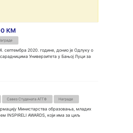
00 КМ
аграде
4. септембра 2020. године, донио је Одлуку о
 сарадницима Универзитета у Бањој Луци за
Савез Студената АГГФ
Награде
ормацију Министарства образовања, младих
њем INSPIRELI AWARDS, који има за циљ