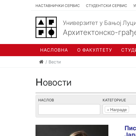
НАСТАВНИЧКИ СЕРВИС
СТУДЕНТСКИ СЕРВИС
У
Универзитет у Бањој Луц
Архитектонско-грађ
НАСЛОВНА
О ФАКУЛТЕТУ
СТУД
Вести
Новости
НАСЛОВ
КАТЕГОРИЈЕ
×
Награде
Пис
Јап