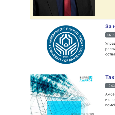
За 
05.09
Управ
распи
оства
Так
12.03
Амба
и спо
помоћ